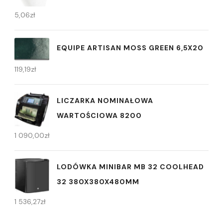
5,06
zł
EQUIPE ARTISAN MOSS GREEN 6,5X20
119,19
zł
LICZARKA NOMINAŁOWA
WARTOŚCIOWA 8200
1 090,00
zł
LODÓWKA MINIBAR MB 32 COOLHEAD
32 380X380X480MM
1 536,27
zł