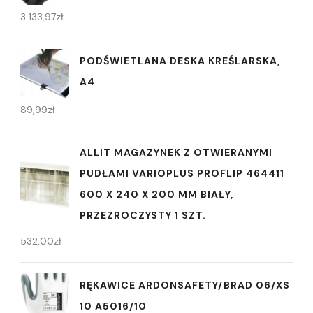
3 133,97
zł
PODŚWIETLANA DESKA KREŚLARSKA,
A4
89,99
zł
ALLIT MAGAZYNEK Z OTWIERANYMI
PUDŁAMI VARIOPLUS PROFLIP 464411
600 X 240 X 200 MM BIAŁY,
PRZEZROCZYSTY 1 SZT.
532,00
zł
RĘKAWICE ARDONSAFETY/BRAD 06/XS
10 A5016/10