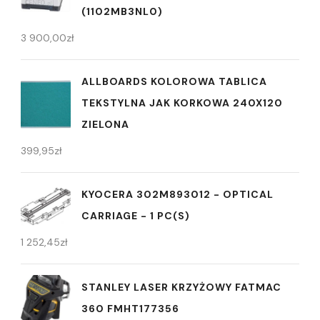
(1102MB3NL0)
3 900,00
zł
ALLBOARDS KOLOROWA TABLICA
TEKSTYLNA JAK KORKOWA 240X120
ZIELONA
399,95
zł
KYOCERA 302M893012 - OPTICAL
CARRIAGE - 1 PC(S)
1 252,45
zł
STANLEY LASER KRZYŻOWY FATMAC
360 FMHT177356