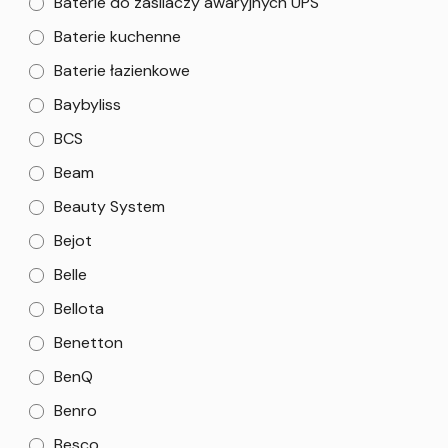
Baterie do zasilaczy awaryjnych UPS
Baterie kuchenne
Baterie łazienkowe
Baybyliss
BCS
Beam
Beauty System
Bejot
Belle
Bellota
Benetton
BenQ
Benro
Besco