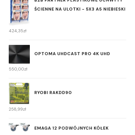
B2B PARTNER PLASTIKOWE UCHWYTY
ŚCIENNE NA ULOTKI - 5X3 A5 NIEBIESKI
424,35
zł
OPTOMA UHDCAST PRO 4K UHD
550,00
zł
RYOBI RAKDD90
258,99
zł
EMAGA 12 PODWÓJNYCH KÓŁEK