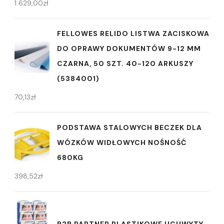
1 629,00
zł
FELLOWES RELIDO LISTWA ZACISKOWA
DO OPRAWY DOKUMENTÓW 9-12 MM
CZARNA, 50 SZT. 40-120 ARKUSZY
(5384001)
70,13
zł
PODSTAWA STALOWYCH BECZEK DLA
WÓZKÓW WIDŁOWYCH NOŚNOŚĆ
680KG
398,52
zł