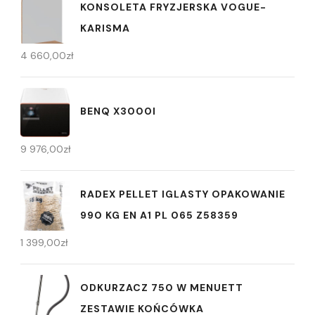
KONSOLETA FRYZJERSKA VOGUE-
KARISMA
4 660,00
zł
BENQ X3000I
9 976,00
zł
RADEX PELLET IGLASTY OPAKOWANIE
990 KG EN A1 PL 065 Z58359
1 399,00
zł
ODKURZACZ 750 W MENUETT
ZESTAWIE KOŃCÓWKA