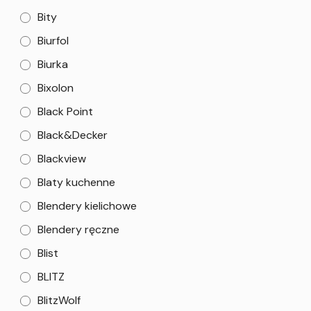
Bity
Biurfol
Biurka
Bixolon
Black Point
Black&Decker
Blackview
Blaty kuchenne
Blendery kielichowe
Blendery ręczne
Blist
BLITZ
BlitzWolf