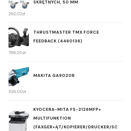
SKRĘTNYCH, 50 MM
292,02
zł
THRUSTMASTER TMX FORCE
FEEDBACK (4460136)
799,00
zł
MAKITA GA9020R
526,00
zł
KYOCERA-MITA FS-2126MFP+
MULTIFUNKTION
(FAXGER+ĄT/KOPIERER/DRUCKER/SC