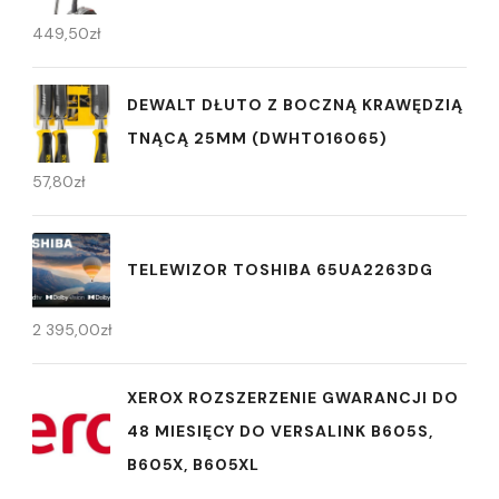
449,50
zł
DEWALT DŁUTO Z BOCZNĄ KRAWĘDZIĄ
TNĄCĄ 25MM (DWHT016065)
57,80
zł
TELEWIZOR TOSHIBA 65UA2263DG
2 395,00
zł
XEROX ROZSZERZENIE GWARANCJI DO
48 MIESIĘCY DO VERSALINK B605S,
B605X, B605XL