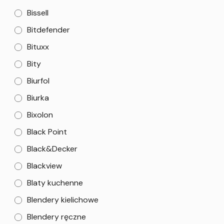
Bissell
Bitdefender
Bituxx
Bity
Biurfol
Biurka
Bixolon
Black Point
Black&Decker
Blackview
Blaty kuchenne
Blendery kielichowe
Blendery ręczne