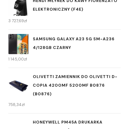
HENDI MŁYNEK DO KAWY FIORENZATO
ELEKTRONICZNY (F4E)
3 727,69
zł
SAMSUNG GALAXY A23 5G SM-A236
4/128GB CZARNY
1 145,00
zł
OLIVETTI ZAMIENNIK DO OLIVETTI D-
COPIA 4200MF 5200MF B0876
(B0876)
758,34
zł
HONEYWELL PM45A DRUKARKA