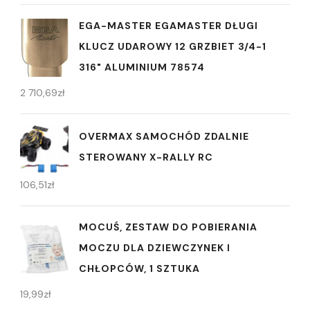
EGA-MASTER EGAMASTER DŁUGI
KLUCZ UDAROWY 12 GRZBIET 3/4-1
316" ALUMINIUM 78574
2 710,69
zł
OVERMAX SAMOCHÓD ZDALNIE
STEROWANY X-RALLY RC
106,51
zł
MOCUŚ, ZESTAW DO POBIERANIA
MOCZU DLA DZIEWCZYNEK I
CHŁOPCÓW, 1 SZTUKA
19,99
zł