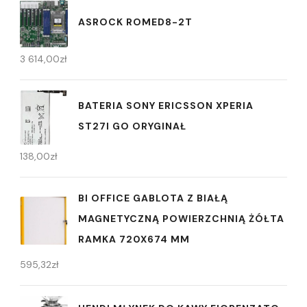
ASROCK ROMED8-2T
3 614,00
zł
BATERIA SONY ERICSSON XPERIA
ST27I GO ORYGINAŁ
138,00
zł
BI OFFICE GABLOTA Z BIAŁĄ
MAGNETYCZNĄ POWIERZCHNIĄ ŻÓŁTA
RAMKA 720X674 MM
595,32
zł