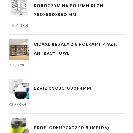
ROBOCZYM NA POJEMNIKI GN
750X580X850 MM
1 754,96
zł
VIDAXL REGAŁY Z 5 PÓŁKAMI, 4 SZT.,
ANTRACYTOWE
901,67
zł
EZVIZ CSC8C1080P4MM
339,00
zł
PROFI ODKURZACZ 10.6 (MP105)