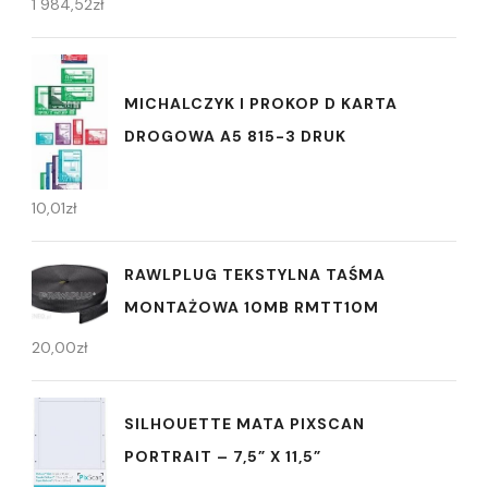
1 984,52
zł
MICHALCZYK I PROKOP D KARTA
DROGOWA A5 815-3 DRUK
10,01
zł
RAWLPLUG TEKSTYLNA TAŚMA
MONTAŻOWA 10MB RMTT10M
20,00
zł
SILHOUETTE MATA PIXSCAN
PORTRAIT – 7,5” X 11,5”