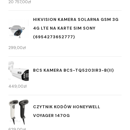
20 757,00
zł
HIKVISION KAMERA SOLARNA GSM 3G
4G LTE NA KARTE SIM SONY
(6954273652777)
299,00
zł
BCS KAMERA BCS-TQ5203IR3-B(II)
449,00
zł
CZYTNIK KODÓW HONEYWELL
VOYAGER 1470G
629,00
zł