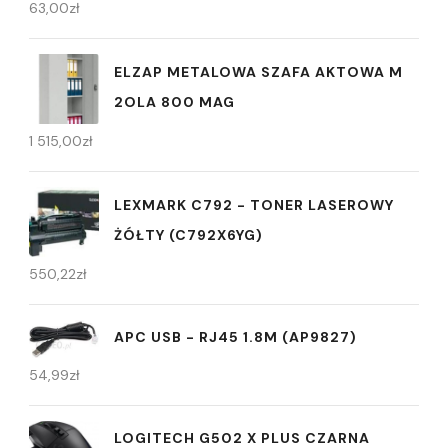
63,00
zł
ELZAP METALOWA SZAFA AKTOWA M
2OLA 800 MAG
1 515,00
zł
LEXMARK C792 - TONER LASEROWY
ŻÓŁTY (C792X6YG)
550,22
zł
APC USB - RJ45 1.8M (AP9827)
54,99
zł
LOGITECH G502 X PLUS CZARNA