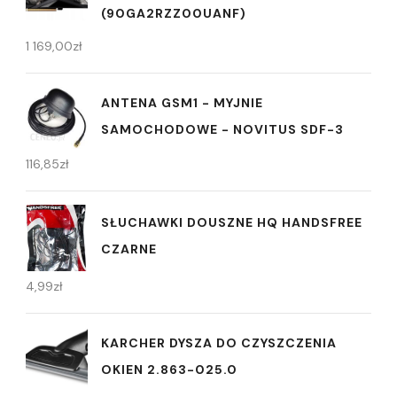
(90GA2RZZ00UANF)
1 169,00
zł
ANTENA GSM1 - MYJNIE
SAMOCHODOWE - NOVITUS SDF-3
116,85
zł
SŁUCHAWKI DOUSZNE HQ HANDSFREE
CZARNE
4,99
zł
KARCHER DYSZA DO CZYSZCZENIA
OKIEN 2.863-025.0