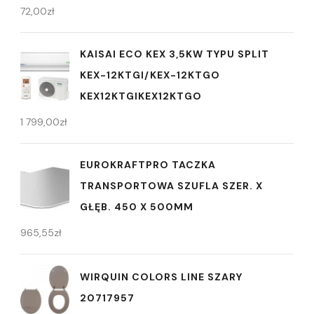
72,00
zł
KAISAI ECO KEX 3,5KW TYPU SPLIT
KEX-12KTGI/KEX-12KTGO
KEX12KTGIKEX12KTGO
1 799,00
zł
EUROKRAFTPRO TACZKA
TRANSPORTOWA SZUFLA SZER. X
GŁĘB. 450 X 500MM
965,55
zł
WIRQUIN COLORS LINE SZARY
20717957