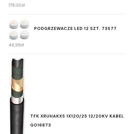
179,00
zł
PODGRZEWACZE LED 12 SZT. 73577
46,99
zł
TFK XRUHAKXS 1X120/25 12/20KV KABEL
G016873