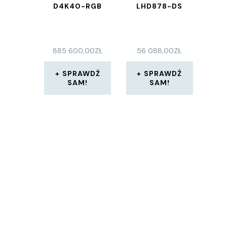
D4K40-RGB
LHD878-DS
885 600,00
ZŁ
56 088,00
ZŁ
SPRAWDŹ
SPRAWDŹ
SAM!
SAM!