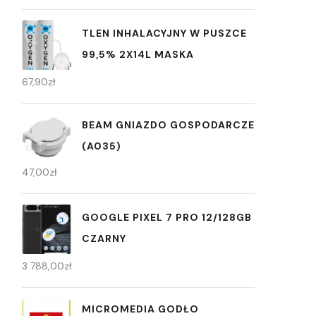
TLEN INHALACYJNY W PUSZCE
99,5% 2X14L MASKA
67,90
zł
BEAM GNIAZDO GOSPODARCZE
(A035)
47,00
zł
GOOGLE PIXEL 7 PRO 12/128GB
CZARNY
3 788,00
zł
MICROMEDIA GODŁO