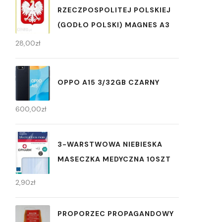
RZECZPOSPOLITEJ POLSKIEJ
(GODŁO POLSKI) MAGNES A3
28,00
zł
OPPO A15 3/32GB CZARNY
600,00
zł
3-WARSTWOWA NIEBIESKA
MASECZKA MEDYCZNA 10SZT
2,90
zł
PROPORZEC PROPAGANDOWY