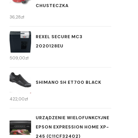
CHUSTECZKA
36,28
zł
REXEL SECURE MC3
2020128EU
509,00
zł
SHIMANO SH ET700 BLACK
422,00
zł
URZĄDZENIE WIELOFUNKCYJNE
EPSON EXPRESSION HOME XP-
245 (C11CF32402)