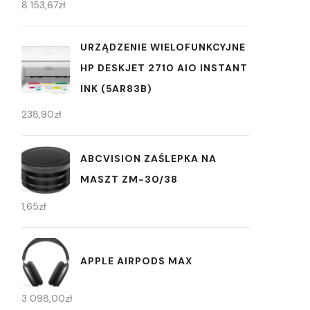
8 153,67
zł
URZĄDZENIE WIELOFUNKCYJNE
HP DESKJET 2710 AIO INSTANT
INK (5AR83B)
238,90
zł
ABCVISION ZAŚLEPKA NA
MASZT ZM-30/38
1,65
zł
APPLE AIRPODS MAX
3 098,00
zł