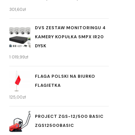
301,60
zł
DVS ZESTAW MONITORINGU 4
KAMERY KOPUŁKA 5MPX IR20
DYSK
1 019,99
zł
FLAGA POLSKI NA BIURKO
FLAGIETKA
125,00
zł
PROJECT ZGS-12/500 BASIC
ZGS12500BASIC