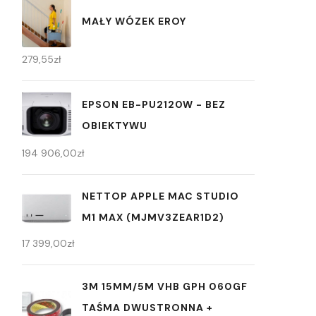
MAŁY WÓZEK EROY
279,55
zł
EPSON EB-PU2120W - BEZ
OBIEKTYWU
194 906,00
zł
NETTOP APPLE MAC STUDIO
M1 MAX (MJMV3ZEAR1D2)
17 399,00
zł
3M 15MM/5M VHB GPH 060GF
TAŚMA DWUSTRONNA +