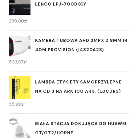
LENCO LPJ-700BKGY
299,00
zł
KAMERA TUBOWA AHD 2MPX 2.8MM IR
40M PROVISION (I4320A28)
503,07
zł
LAMBDA ETYKIETY SAMOPRZYLEPNE
NA CD 3 NA ARK 100 ARK. (LDCDR3)
55,90
zł
BIAŁA STACJA DOKUJĄCA DO HUAWEI
GT/GT2/HORNE