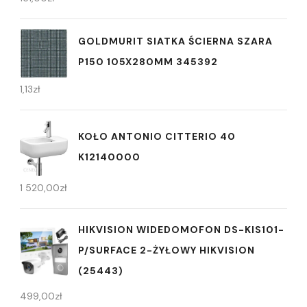
GOLDMURIT SIATKA ŚCIERNA SZARA
P150 105X280MM 345392
1,13
zł
KOŁO ANTONIO CITTERIO 40
K12140000
1 520,00
zł
HIKVISION WIDEDOMOFON DS-KIS101-
P/SURFACE 2-ŻYŁOWY HIKVISION
(25443)
499,00
zł