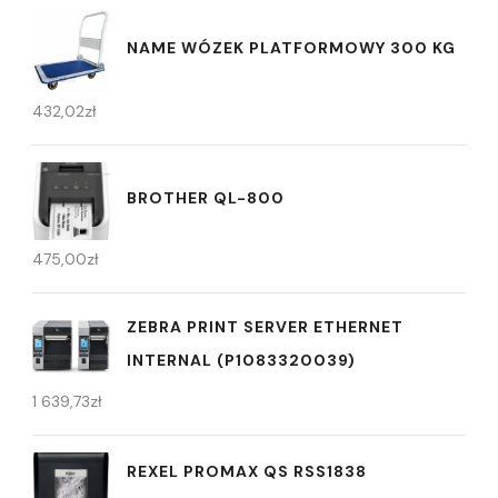
NAME WÓZEK PLATFORMOWY 300 KG
432,02
zł
BROTHER QL-800
475,00
zł
ZEBRA PRINT SERVER ETHERNET
INTERNAL (P1083320039)
1 639,73
zł
REXEL PROMAX QS RSS1838