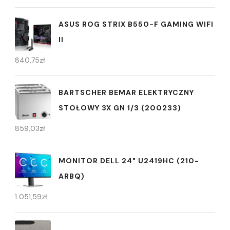
ASUS ROG STRIX B550-F GAMING WIFI
II
840,75
zł
BARTSCHER BEMAR ELEKTRYCZNY
STOŁOWY 3X GN 1/3 (200233)
859,03
zł
MONITOR DELL 24" U2419HC (210-
ARBQ)
1 051,59
zł