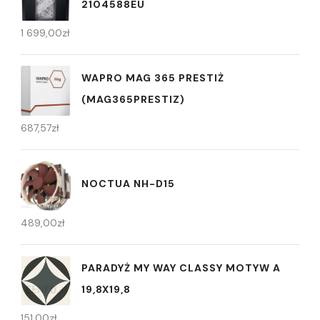
2104588EU
1 699,00
zł
WAPRO MAG 365 PRESTIŻ
(MAG365PRESTIZ)
687,57
zł
NOCTUA NH-D15
489,00
zł
PARADYŻ MY WAY CLASSY MOTYW A
19,8X19,8
151,00
zł