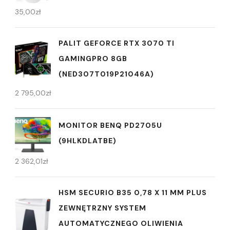
35,00
zł
PALIT GEFORCE RTX 3070 TI
GAMINGPRO 8GB
(NED307T019P21046A)
2 795,00
zł
MONITOR BENQ PD2705U
(9HLKDLATBE)
2 362,01
zł
HSM SECURIO B35 0,78 X 11 MM PLUS
ZEWNĘTRZNY SYSTEM
AUTOMATYCZNEGO OLIWIENIA