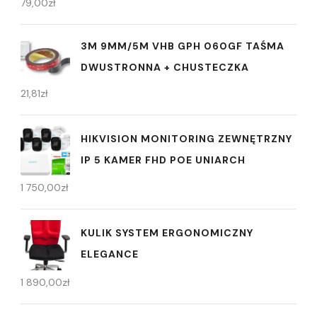
79,00
zł
3M 9MM/5M VHB GPH 060GF TAŚMA
DWUSTRONNA + CHUSTECZKA
21,81
zł
HIKVISION MONITORING ZEWNĘTRZNY
IP 5 KAMER FHD POE UNIARCH
1 750,00
zł
KULIK SYSTEM ERGONOMICZNY
ELEGANCE
1 890,00
zł