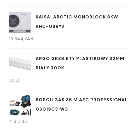
KAISAI ARCTIC MONOBLOCK 8KW
KHC-08RY3
15 544,24
zł
ARGO GRZBIETY PLASTIKOWY 32MM
BIAŁY 300K
1,01
zł
BOSCH GAS 35 M AFC PROFESSIONAL
06019C31W0
4 617,18
zł