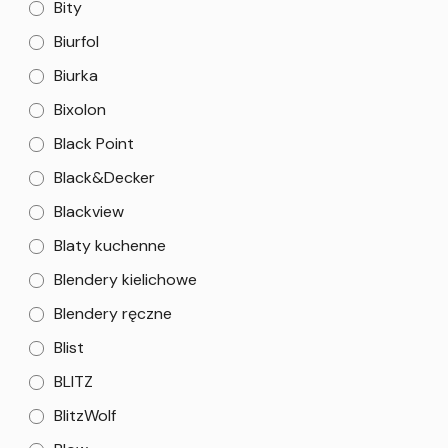
Bity
Biurfol
Biurka
Bixolon
Black Point
Black&Decker
Blackview
Blaty kuchenne
Blendery kielichowe
Blendery ręczne
Blist
BLITZ
BlitzWolf