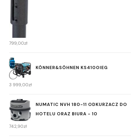
799,00
zł
KÖNNER&SÖHNEN KS4100IEG
3 999,00
zł
NUMATIC NVH 180-11 ODKURZACZ DO
HOTELU ORAZ BIURA - 10
742,90
zł