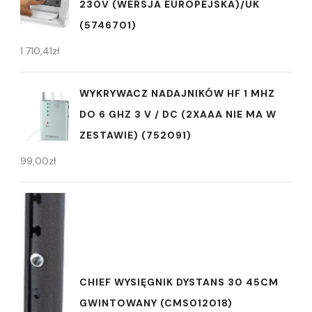
230V (WERSJA EUROPEJSKA)/UK
(5746701)
1 710,41
zł
WYKRYWACZ NADAJNIKÓW HF 1 MHZ
DO 6 GHZ 3 V / DC (2XAAA NIE MA W
ZESTAWIE) (752091)
99,00
zł
CHIEF WYSIĘGNIK DYSTANS 30 45CM
GWINTOWANY (CMS012018)