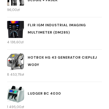
DŁUGIE + PASEK
96,00
zł
FLIR IGM INDUSTRIAL IMAGING
MULTIMETER (DM285)
4 138,60
zł
HOTBOX HG 43 GENERATOR CIEPŁEJ
WODY
8 453,79
zł
LUDGER BC 4030
1 495,00
zł