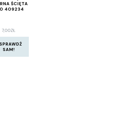
ERNA ŚCIĘTA
0 409234
7,00
ZŁ
SPRAWDŹ
SAM!