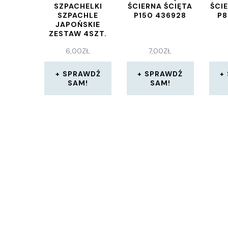
SZPACHELKI
ŚCIERNA ŚCIĘTA
ŚCI
SZPACHLE
P150 436928
P8
JAPOŃSKIE
ZESTAW 4SZT.
METAL SZP0656
6,00
ZŁ
7,00
ZŁ
SPRAWDŹ
SPRAWDŹ
SAM!
SAM!