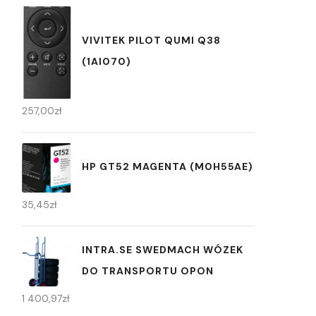
VIVITEK PILOT QUMI Q38
(1AI070)
257,00
zł
HP GT52 MAGENTA (M0H55AE)
35,45
zł
INTRA.SE SWEDMACH WÓZEK
DO TRANSPORTU OPON
1 400,97
zł