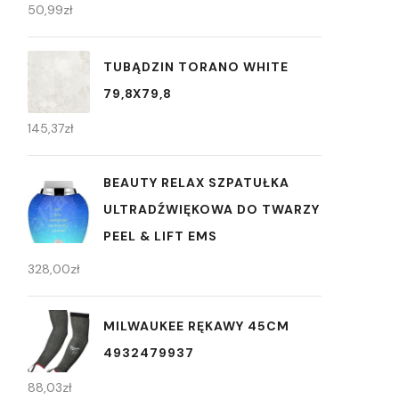
50,99
zł
TUBĄDZIN TORANO WHITE
79,8X79,8
145,37
zł
BEAUTY RELAX SZPATUŁKA
ULTRADŹWIĘKOWA DO TWARZY
PEEL & LIFT EMS
328,00
zł
MILWAUKEE RĘKAWY 45CM
4932479937
88,03
zł