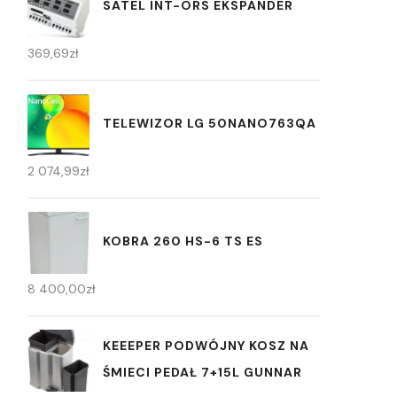
SATEL INT-ORS EKSPANDER
369,69
zł
TELEWIZOR LG 50NANO763QA
2 074,99
zł
KOBRA 260 HS-6 TS ES
8 400,00
zł
KEEEPER PODWÓJNY KOSZ NA
ŚMIECI PEDAŁ 7+15L GUNNAR