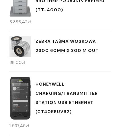
BROTHER PODAJNIK PAPIERU
(TT-4000)
3 386,42
zł
ZEBRA TAŚMA WOSKOWA
2300 60MM X 300 M OUT
38,00
zł
HONEYWELL
CHARGING/TRANSMITTER
STATION USB ETHERNET
(CT40EBUVB2)
1 537,45
zł