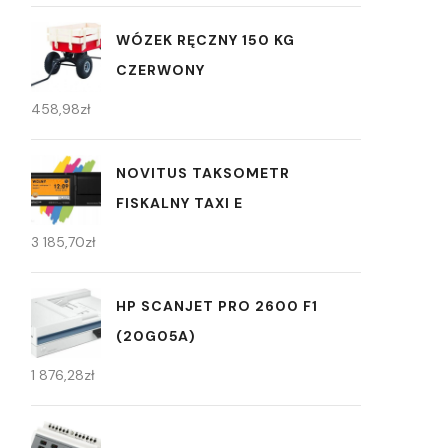
WÓZEK RĘCZNY 150 KG
CZERWONY
458,98
zł
NOVITUS TAKSOMETR
FISKALNY TAXI E
3 185,70
zł
HP SCANJET PRO 2600 F1
(20G05A)
1 876,28
zł