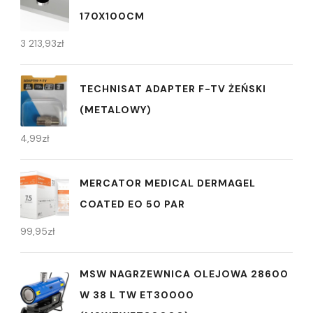
170X100CM
3 213,93
zł
TECHNISAT ADAPTER F-TV ŻEŃSKI
(METALOWY)
4,99
zł
MERCATOR MEDICAL DERMAGEL
COATED EO 50 PAR
99,95
zł
MSW NAGRZEWNICA OLEJOWA 28600
W 38 L TW ET30000