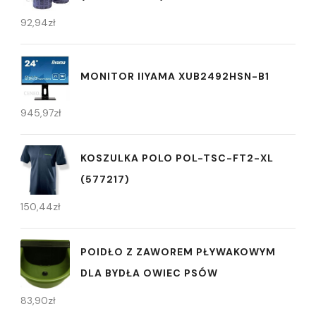
92,94
zł
MONITOR IIYAMA XUB2492HSN-B1
945,97
zł
KOSZULKA POLO POL-TSC-FT2-XL
(577217)
150,44
zł
POIDŁO Z ZAWOREM PŁYWAKOWYM
DLA BYDŁA OWIEC PSÓW
83,90
zł