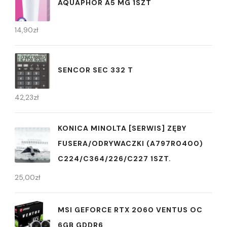
AQUAPHOR A5 MG 1SZT
14,90
zł
SENCOR SEC 332 T
42,23
zł
KONICA MINOLTA [SERWIS] ZĘBY
FUSERA/ODRYWACZKI (A797R0400)
C224/C364/226/C227 1SZT.
25,00
zł
MSI GEFORCE RTX 2060 VENTUS OC
6GB GDDR6