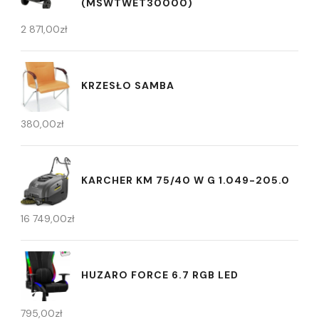
(MSWTWET30000)
2 871,00
zł
KRZESŁO SAMBA
380,00
zł
KARCHER KM 75/40 W G 1.049-205.0
16 749,00
zł
HUZARO FORCE 6.7 RGB LED
795,00
zł