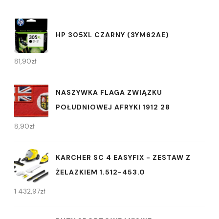
HP 305XL CZARNY (3YM62AE)
81,90
zł
NASZYWKA FLAGA ZWIĄZKU
POŁUDNIOWEJ AFRYKI 1912 28
8,90
zł
KARCHER SC 4 EASYFIX - ZESTAW Z
ŻELAZKIEM 1.512-453.0
1 432,97
zł