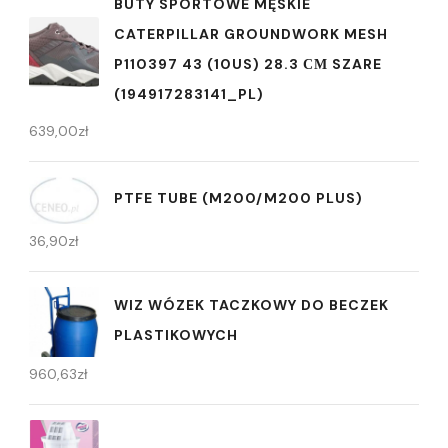
BUTY SPORTOWE MĘSKIE
CATERPILLAR GROUNDWORK MESH
P110397 43 (10US) 28.3 СМ SZARE
(194917283141_PL)
639,00
zł
PTFE TUBE (M200/M200 PLUS)
36,90
zł
WIZ WÓZEK TACZKOWY DO BECZEK
PLASTIKOWYCH
960,63
zł