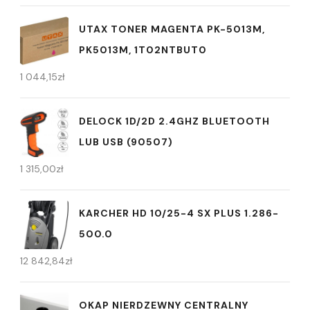
UTAX TONER MAGENTA PK-5013M,
PK5013M, 1T02NTBUT0
1 044,15
zł
DELOCK 1D/2D 2.4GHZ BLUETOOTH
LUB USB (90507)
1 315,00
zł
KARCHER HD 10/25-4 SX PLUS 1.286-
500.0
12 842,84
zł
OKAP NIERDZEWNY CENTRALNY