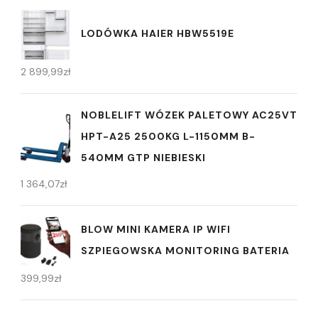
LODÓWKA HAIER HBW5519E
2 899,99
zł
NOBLELIFT WÓZEK PALETOWY AC25VT
HPT-A25 2500KG L-1150MM B-
540MM GTP NIEBIESKI
1 364,07
zł
BLOW MINI KAMERA IP WIFI
SZPIEGOWSKA MONITORING BATERIA
399,99
zł