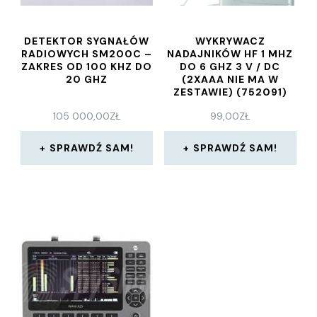
DETEKTOR SYGNAŁÓW
WYKRYWACZ
RADIOWYCH SM200C –
NADAJNIKÓW HF 1 MHZ
ZAKRES OD 100 KHZ DO
DO 6 GHZ 3 V / DC
20 GHZ
(2XAAA NIE MA W
ZESTAWIE) (752091)
105 000,00
ZŁ
99,00
ZŁ
SPRAWDŹ SAM!
SPRAWDŹ SAM!