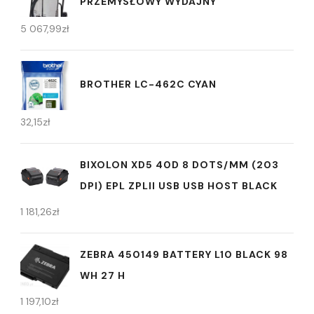
PRZEMYSŁOWY WYDAJNY
5 067,99
zł
BROTHER LC-462C CYAN
32,15
zł
BIXOLON XD5 40D 8 DOTS/MM (203
DPI) EPL ZPLII USB USB HOST BLACK
1 181,26
zł
ZEBRA 450149 BATTERY L10 BLACK 98
WH 27 H
1 197,10
zł