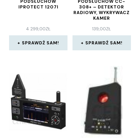
PODSŁUCHÓW
PODSŁUCHÓW CC-
IPROTECT 1207I
308+ – DETEKTOR
RADIOWY, WYKRYWACZ
KAMER
4 299,00
ZŁ
139,00
ZŁ
SPRAWDŹ SAM!
SPRAWDŹ SAM!