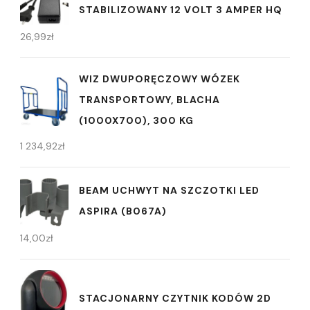
STABILIZOWANY 12 VOLT 3 AMPER HQ
26,99
zł
WIZ DWUPORĘCZOWY WÓZEK
TRANSPORTOWY, BLACHA
(1000X700), 300 KG
1 234,92
zł
BEAM UCHWYT NA SZCZOTKI LED
ASPIRA (B067A)
14,00
zł
STACJONARNY CZYTNIK KODÓW 2D