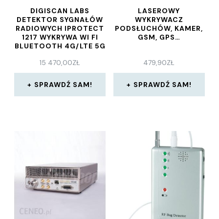
DIGISCAN LABS
LASEROWY
DETEKTOR SYGNAŁÓW
WYKRYWACZ
RADIOWYCH IPROTECT
PODSŁUCHÓW, KAMER,
1217 WYKRYWA WI FI
GSM, GPS…
BLUETOOTH 4G/LTE 5G
SYGNAŁY DO 6 GHZ
15 470,00
ZŁ
479,90
ZŁ
SPRAWDŹ SAM!
SPRAWDŹ SAM!