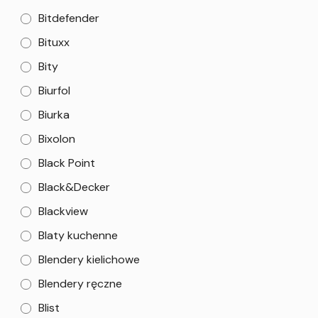
Bitdefender
Bituxx
Bity
Biurfol
Biurka
Bixolon
Black Point
Black&Decker
Blackview
Blaty kuchenne
Blendery kielichowe
Blendery ręczne
Blist