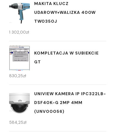
MAKITA KLUCZ
UDAROWY+WALIZKA 400W
TW0350J
1 302,00
zł
KOMPLETACJA W SUBIEKCIE
GT
830,25
zł
UNIVIEW KAMERA IP IPC322LB-
DSF40K-G 2MP 4MM
(UNV00056)
584,25
zł