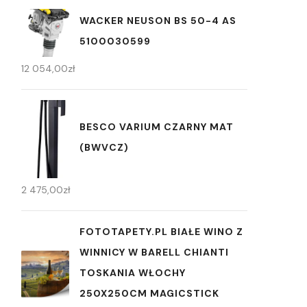
WACKER NEUSON BS 50-4 AS
5100030599
12 054,00
zł
BESCO VARIUM CZARNY MAT
(BWVCZ)
2 475,00
zł
FOTOTAPETY.PL BIAŁE WINO Z
WINNICY W BARELL CHIANTI
TOSKANIA WŁOCHY
250X250CM MAGICSTICK