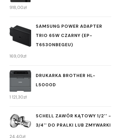
918,00
zł
SAMSUNG POWER ADAPTER
TRIO 65W CZARNY (EP-
T6530NBEGEU)
169,09
zł
DRUKARKA BROTHER HL-
L5000D
1 121,30
zł
SCHELL ZAWÓR KĄTOWY 1/2'' -
3/4'' DO PRALKI LUB ZMYWARKI
24,40
zł