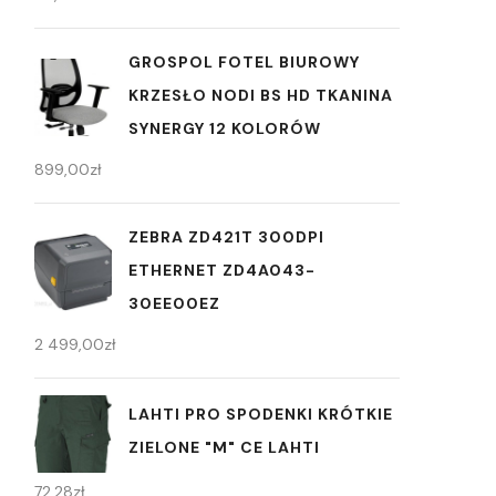
GROSPOL FOTEL BIUROWY
KRZESŁO NODI BS HD TKANINA
SYNERGY 12 KOLORÓW
899,00
zł
ZEBRA ZD421T 300DPI
ETHERNET ZD4A043-
30EE00EZ
2 499,00
zł
LAHTI PRO SPODENKI KRÓTKIE
ZIELONE "M" CE LAHTI
72,28
zł