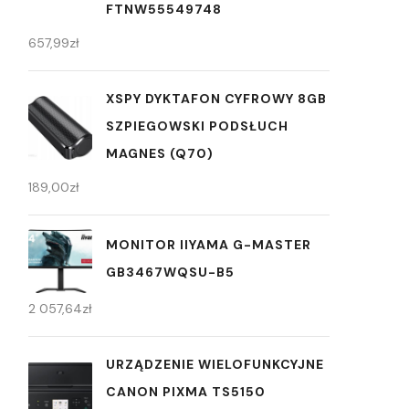
FTNW55549748
657,99
zł
XSPY DYKTAFON CYFROWY 8GB
SZPIEGOWSKI PODSŁUCH
MAGNES (Q70)
189,00
zł
MONITOR IIYAMA G-MASTER
GB3467WQSU-B5
2 057,64
zł
URZĄDZENIE WIELOFUNKCYJNE
CANON PIXMA TS5150