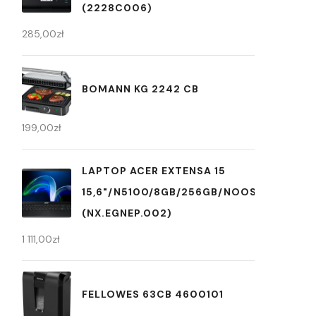
(2228C006)
285,00
zł
BOMANN KG 2242 CB
199,00
zł
LAPTOP ACER EXTENSA 15
15,6"/N5100/8GB/256GB/NOOS
(NX.EGNEP.002)
1 111,00
zł
FELLOWES 63CB 4600101