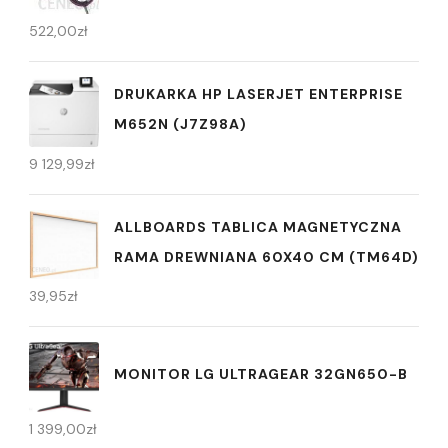
522,00
zł
DRUKARKA HP LASERJET ENTERPRISE
M652N (J7Z98A)
9 129,99
zł
ALLBOARDS TABLICA MAGNETYCZNA
RAMA DREWNIANA 60X40 CM (TM64D)
39,95
zł
MONITOR LG ULTRAGEAR 32GN650-B
1 399,00
zł