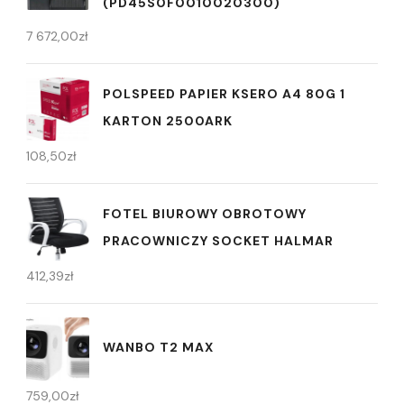
(PD45S0F0010020300)
7 672,00
zł
POLSPEED PAPIER KSERO A4 80G 1
KARTON 2500ARK
108,50
zł
FOTEL BIUROWY OBROTOWY
PRACOWNICZY SOCKET HALMAR
412,39
zł
WANBO T2 MAX
759,00
zł