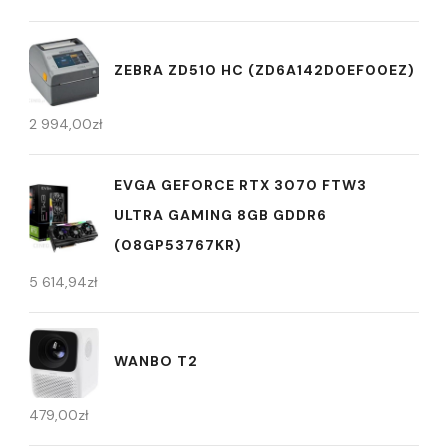
ZEBRA ZD510 HC (ZD6A142D0EF00EZ)
2 994,00
zł
EVGA GEFORCE RTX 3070 FTW3
ULTRA GAMING 8GB GDDR6
(08GP53767KR)
5 614,94
zł
WANBO T2
479,00
zł