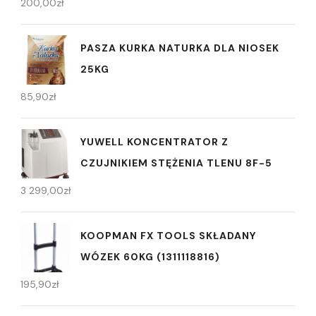
200,00
zł
PASZA KURKA NATURKA DLA NIOSEK
25KG
85,90
zł
YUWELL KONCENTRATOR Z
CZUJNIKIEM STĘŻENIA TLENU 8F-5
3 299,00
zł
KOOPMAN FX TOOLS SKŁADANY
WÓZEK 60KG (1311118816)
195,90
zł