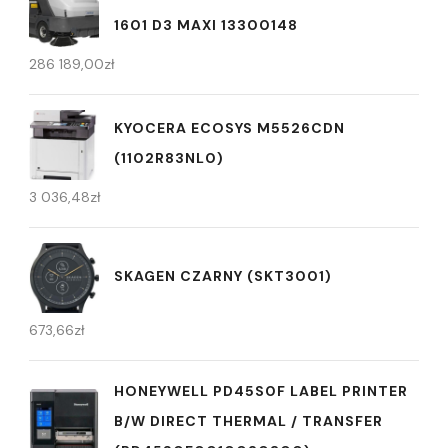
1601 D3 MAXI 13300148
286 189,00
zł
KYOCERA ECOSYS M5526CDN
(1102R83NL0)
3 036,48
zł
SKAGEN CZARNY (SKT3001)
673,66
zł
HONEYWELL PD45S0F LABEL PRINTER
B/W DIRECT THERMAL / TRANSFER