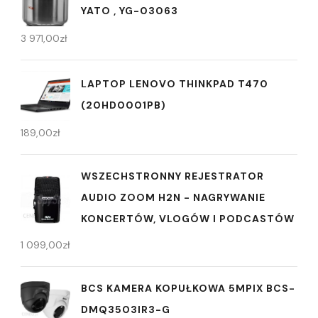
YATO , YG-03063
3 971,00
zł
LAPTOP LENOVO THINKPAD T470
(20HD0001PB)
189,00
zł
WSZECHSTRONNY REJESTRATOR
AUDIO ZOOM H2N - NAGRYWANIE
KONCERTÓW, VLOGÓW I PODCASTÓW
1 099,00
zł
BCS KAMERA KOPUŁKOWA 5MPIX BCS-
DMQ3503IR3-G