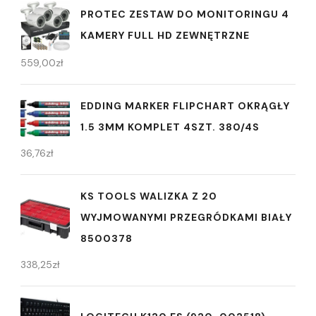
PROTEC ZESTAW DO MONITORINGU 4
KAMERY FULL HD ZEWNĘTRZNE
559,00
zł
EDDING MARKER FLIPCHART OKRĄGŁY
1.5 3MM KOMPLET 4SZT. 380/4S
36,76
zł
KS TOOLS WALIZKA Z 20
WYJMOWANYMI PRZEGRÓDKAMI BIAŁY
8500378
338,25
zł