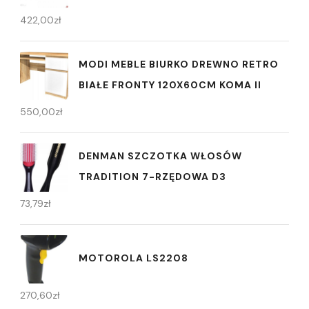
422,00
zł
MODI MEBLE BIURKO DREWNO RETRO
BIAŁE FRONTY 120X60CM KOMA II
550,00
zł
DENMAN SZCZOTKA WŁOSÓW
TRADITION 7-RZĘDOWA D3
73,79
zł
MOTOROLA LS2208
270,60
zł