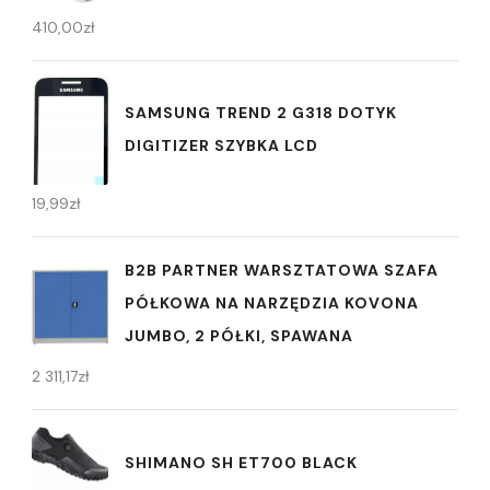
410,00
zł
SAMSUNG TREND 2 G318 DOTYK
DIGITIZER SZYBKA LCD
19,99
zł
B2B PARTNER WARSZTATOWA SZAFA
PÓŁKOWA NA NARZĘDZIA KOVONA
JUMBO, 2 PÓŁKI, SPAWANA
2 311,17
zł
SHIMANO SH ET700 BLACK