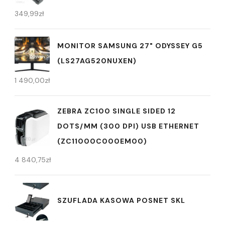
349,99
zł
MONITOR SAMSUNG 27" ODYSSEY G5
(LS27AG520NUXEN)
1 490,00
zł
ZEBRA ZC100 SINGLE SIDED 12
DOTS/MM (300 DPI) USB ETHERNET
(ZC11000C000EM00)
4 840,75
zł
SZUFLADA KASOWA POSNET SKL