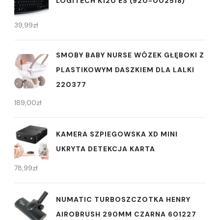
LOGITECH K120 ES (920-002518)
39,99
zł
SMOBY BABY NURSE WÓZEK GŁĘBOKI Z
PLASTIKOWYM DASZKIEM DLA LALKI
220377
189,00
zł
KAMERA SZPIEGOWSKA XD MINI
UKRYTA DETEKCJA KARTA
78,99
zł
NUMATIC TURBOSZCZOTKA HENRY
AIROBRUSH 290MM CZARNA 601227