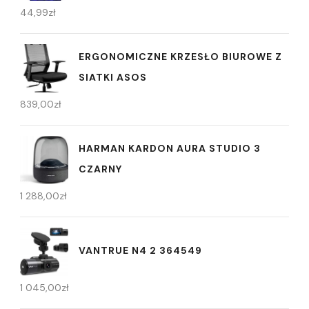
44,99
zł
ERGONOMICZNE KRZESŁO BIUROWE Z
SIATKI ASOS
839,00
zł
HARMAN KARDON AURA STUDIO 3
CZARNY
1 288,00
zł
VANTRUE N4 2 364549
1 045,00
zł