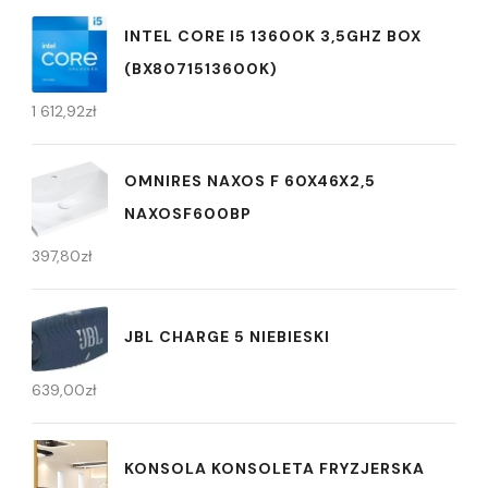
INTEL CORE I5 13600K 3,5GHZ BOX
(BX8071513600K)
1 612,92
zł
OMNIRES NAXOS F 60X46X2,5
NAXOSF600BP
397,80
zł
JBL CHARGE 5 NIEBIESKI
639,00
zł
KONSOLA KONSOLETA FRYZJERSKA