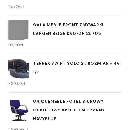
155,26
zł
GAŁA MEBLE FRONT ZMYWARKI
LANGEN BEIGE D60FZN 25705
93,00
zł
TERREX SWIFT SOLO 2 : ROZMIAR - 45
1/3
369,99
zł
UNIQUEMEBLE FOTEL BIUROWY
OBROTOWY APOLLO M CZARNY
NAVYBLUE
1 599,99
zł