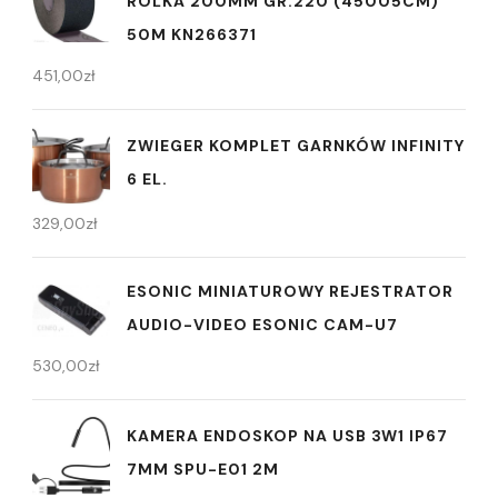
ROLKA 200MM GR.220 (45005CM)
50M KN266371
451,00
zł
ZWIEGER KOMPLET GARNKÓW INFINITY
6 EL.
329,00
zł
ESONIC MINIATUROWY REJESTRATOR
AUDIO-VIDEO ESONIC CAM-U7
530,00
zł
KAMERA ENDOSKOP NA USB 3W1 IP67
7MM SPU-E01 2M