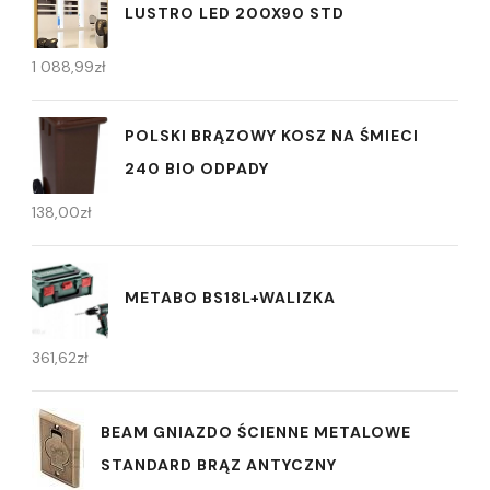
LUSTRO LED 200X90 STD
1 088,99
zł
POLSKI BRĄZOWY KOSZ NA ŚMIECI
240 BIO ODPADY
138,00
zł
METABO BS18L+WALIZKA
361,62
zł
BEAM GNIAZDO ŚCIENNE METALOWE
STANDARD BRĄZ ANTYCZNY