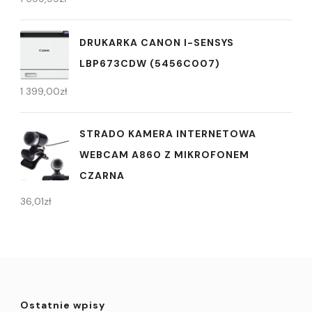
DRUKARKA CANON I-SENSYS
LBP673CDW (5456C007)
1 399,00
zł
STRADO KAMERA INTERNETOWA
WEBCAM A860 Z MIKROFONEM
CZARNA
36,01
zł
Ostatnie wpisy