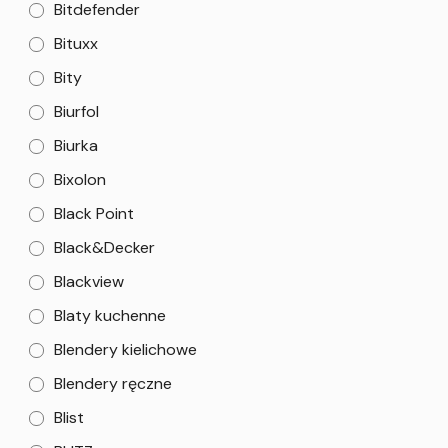
Bitdefender
Bituxx
Bity
Biurfol
Biurka
Bixolon
Black Point
Black&Decker
Blackview
Blaty kuchenne
Blendery kielichowe
Blendery ręczne
Blist