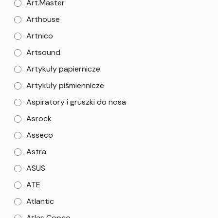
Art.Master
Arthouse
Artnico
Artsound
Artykuły papiernicze
Artykuły piśmiennicze
Aspiratory i gruszki do nosa
Asrock
Asseco
Astra
ASUS
ATE
Atlantic
Atlas Copco