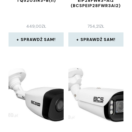
TQ5203IR3-B(II)
EIP28FWR3-AI2
(BCSPEIP28FWR3AI2)
449,00
ZŁ
754,21
ZŁ
SPRAWDŹ SAM!
SPRAWDŹ SAM!