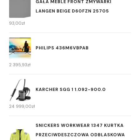
GAŁA MEBLE FRONT ZMYWARKI
LANGEN BEIGE D60FZN 25705
93,00
zł
PHILIPS 436M6VBPAB
2 395,93
zł
KARCHER SGG 1 1.092-900.0
24 999,00
zł
SNICKERS WORKWEAR 1347 KURTKA
PRZECIWDESZCZOWA ODBLASKOWA