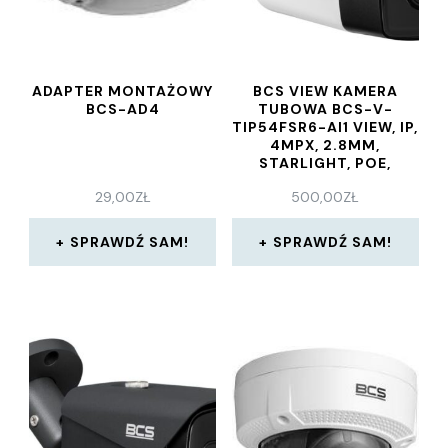
ADAPTER MONTAŻOWY
BCS VIEW KAMERA
BCS-AD4
TUBOWA BCS-V-
TIP54FSR6-AI1 VIEW, IP,
4MPX, 2.8MM,
STARLIGHT, POE,
FUNKCJE INTELIGENTNE
29,00
ZŁ
500,00
ZŁ
SPRAWDŹ SAM!
SPRAWDŹ SAM!