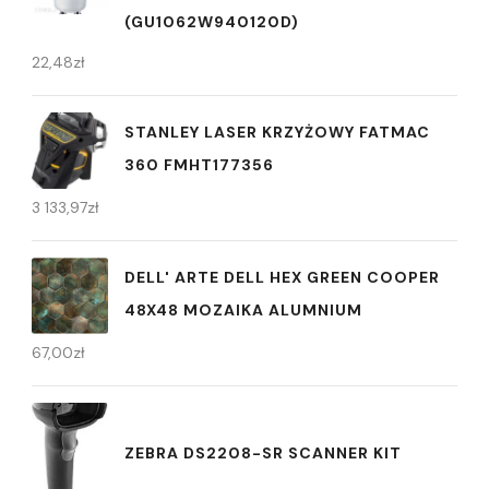
(GU1062W940120D)
22,48
zł
STANLEY LASER KRZYŻOWY FATMAC
360 FMHT177356
3 133,97
zł
DELL' ARTE DELL HEX GREEN COOPER
48X48 MOZAIKA ALUMNIUM
67,00
zł
ZEBRA DS2208-SR SCANNER KIT