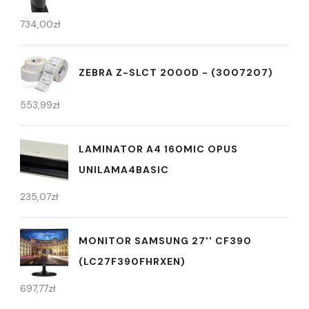
734,00
zł
ZEBRA Z-SLCT 2000D - (3007207)
553,99
zł
LAMINATOR A4 160MIC OPUS
UNILAMA4BASIC
235,07
zł
MONITOR SAMSUNG 27'' CF390
(LC27F390FHRXEN)
697,77
zł