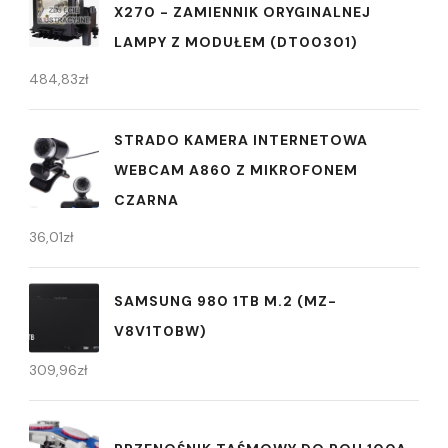
X270 - ZAMIENNIK ORYGINALNEJ
LAMPY Z MODUŁEM (DT00301)
484,83
zł
STRADO KAMERA INTERNETOWA
WEBCAM A860 Z MIKROFONEM
CZARNA
36,01
zł
SAMSUNG 980 1TB M.2 (MZ-
V8V1T0BW)
309,96
zł