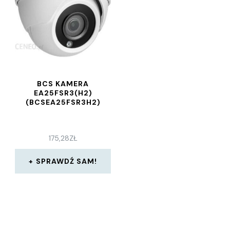
BCS KAMERA
EA25FSR3(H2)
(BCSEA25FSR3H2)
175,28
ZŁ
SPRAWDŹ SAM!