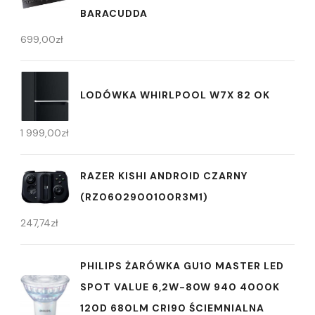
BARACUDDA
699,00
zł
LODÓWKA WHIRLPOOL W7X 82 OK
1 999,00
zł
RAZER KISHI ANDROID CZARNY
(RZ0602900100R3M1)
247,74
zł
PHILIPS ŻARÓWKA GU10 MASTER LED
SPOT VALUE 6,2W-80W 940 4000K
120D 680LM CRI90 ŚCIEMNIALNA