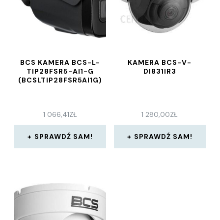
BCS KAMERA BCS-L-
KAMERA BCS-V-
TIP28FSR5-AI1-G
DI831IR3
(BCSLTIP28FSR5AI1G)
1 066,41
ZŁ
1 280,00
ZŁ
SPRAWDŹ SAM!
SPRAWDŹ SAM!