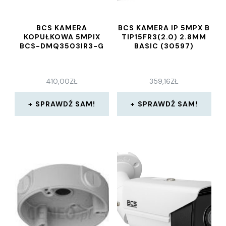
BCS KAMERA
BCS KAMERA IP 5MPX B
KOPUŁKOWA 5MPIX
TIP15FR3(2.0) 2.8MM
BCS-DMQ3503IR3-G
BASIC (30597)
410,00
ZŁ
359,16
ZŁ
SPRAWDŹ SAM!
SPRAWDŹ SAM!