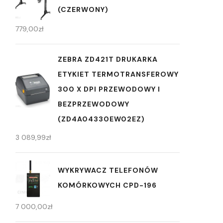
(CZERWONY)
779,00
zł
ZEBRA ZD421T DRUKARKA
ETYKIET TERMOTRANSFEROWY
300 X DPI PRZEWODOWY I
BEZPRZEWODOWY
(ZD4A04330EW02EZ)
3 089,99
zł
WYKRYWACZ TELEFONÓW
KOMÓRKOWYCH CPD-196
7 000,00
zł