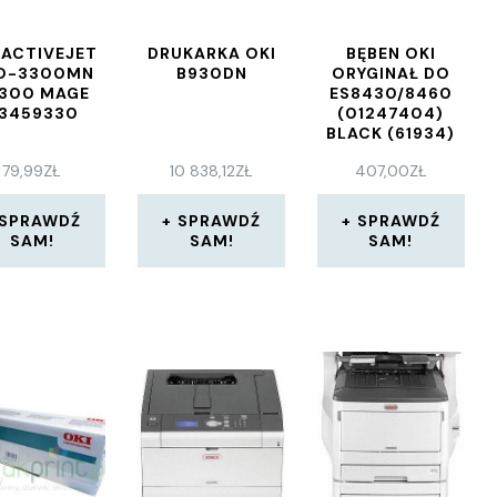
 ACTIVEJET
DRUKARKA OKI
BĘBEN OKI
O-3300MN
B930DN
ORYGINAŁ DO
300 MAGE
ES8430/8460
3459330
(01247404)
BLACK (61934)
79,99
ZŁ
10 838,12
ZŁ
407,00
ZŁ
SPRAWDŹ
SPRAWDŹ
SPRAWDŹ
SAM!
SAM!
SAM!