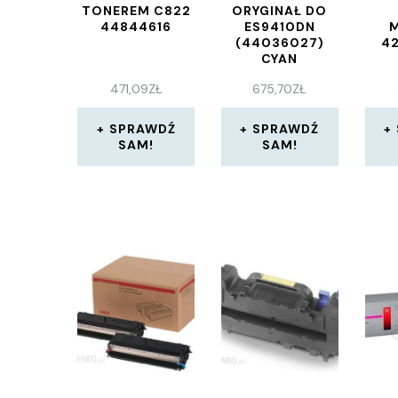
TONEREM C822
ORYGINAŁ DO
44844616
ES9410DN
(44036027)
42
CYAN
471,09
ZŁ
675,70
ZŁ
SPRAWDŹ
SPRAWDŹ
SAM!
SAM!