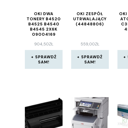
OKI DWA
OKI ZESPÓŁ
OKI
TONERY B4520
UTRWALAJĄCY
AT
B4525 B4540
(44848806)
C3
B4545 2X6K
4
09004169
(9004169)
904,50
ZŁ
559,00
ZŁ
SPRAWDŹ
SPRAWDŹ
SAM!
SAM!