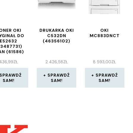
ONER OKI
DRUKARKA OKI
OKI
YGINAŁ DO
C532DN
MC883DNCT
ES2632
(46356102)
43487731)
AN (61586)
436,99
ZŁ
2 426,58
ZŁ
8 593,00
ZŁ
SPRAWDŹ
SPRAWDŹ
SPRAWDŹ
SAM!
SAM!
SAM!