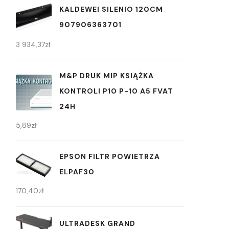
KALDEWEI SILENIO 120CM
907906363701
3 934,37
zł
M&P DRUK MIP KSIĄŻKA
KONTROLI P10 P-10 A5 FVAT
24H
5,89
zł
EPSON FILTR POWIETRZA
ELPAF30
170,40
zł
ULTRADESK GRAND