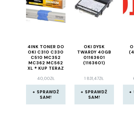
4INK TONER DO
OKI DYSK
O
OKI C310 C330
TWARDY 40GB
(
C510 MC352
01163601
MC362 MC562
(1163601)
XL ® KUP TERAZ
40,00
ZŁ
1 831,47
ZŁ
SPRAWDŹ
SPRAWDŹ
SAM!
SAM!