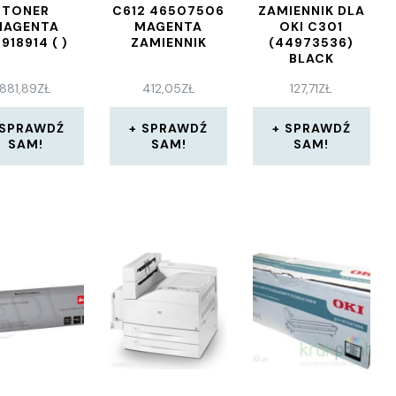
TONER
C612 46507506
ZAMIENNIK DLA
MAGENTA
MAGENTA
OKI C301
918914 ( )
ZAMIENNIK
(44973536)
BLACK
(20900052)
881,89
ZŁ
412,05
ZŁ
127,71
ZŁ
SPRAWDŹ
SPRAWDŹ
SPRAWDŹ
SAM!
SAM!
SAM!