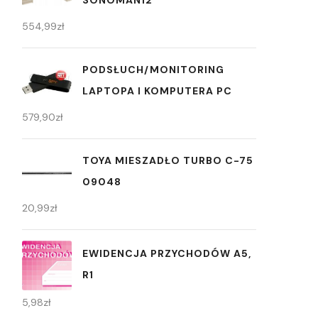
SONOMAN12
554,99
zł
PODSŁUCH/MONITORING
LAPTOPA I KOMPUTERA PC
579,90
zł
TOYA MIESZADŁO TURBO C-75
09048
20,99
zł
EWIDENCJA PRZYCHODÓW A5,
R1
5,98
zł