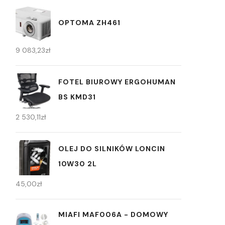
OPTOMA ZH461
9 083,23
zł
FOTEL BIUROWY ERGOHUMAN
BS KMD31
2 530,11
zł
OLEJ DO SILNIKÓW LONCIN
10W30 2L
45,00
zł
MIAFI MAF006A - DOMOWY