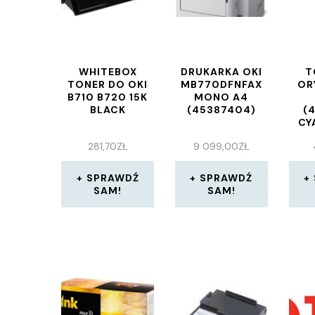
WHITEBOX
DRUKARKA OKI
T
TONER DO OKI
MB770DFNFAX
OR
B710 B720 15K
MONO A4
BLACK
(45387404)
(
CY
281,70
ZŁ
9 099,00
ZŁ
SPRAWDŹ
SPRAWDŹ
SAM!
SAM!