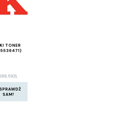
KI TONER
45536471)
688,59
ZŁ
SPRAWDŹ
SAM!