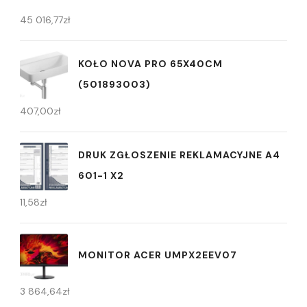
45 016,77
zł
KOŁO NOVA PRO 65X40CM
(501893003)
407,00
zł
DRUK ZGŁOSZENIE REKLAMACYJNE A4
601-1 X2
11,58
zł
MONITOR ACER UMPX2EEV07
3 864,64
zł