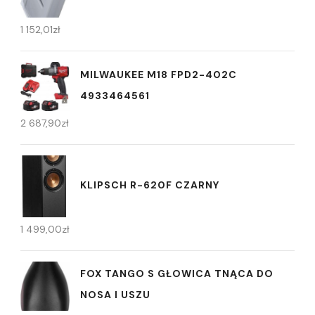
1 152,01
zł
MILWAUKEE M18 FPD2-402C
4933464561
2 687,90
zł
KLIPSCH R-620F CZARNY
1 499,00
zł
FOX TANGO S GŁOWICA TNĄCA DO
NOSA I USZU