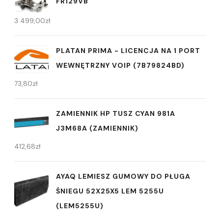
FR129VB
3 499,00
zł
PLATAN PRIMA - LICENCJA NA 1 PORT
WEWNĘTRZNY VOIP (7B79824BD)
73,80
zł
ZAMIENNIK HP TUSZ CYAN 981A
J3M68A (ZAMIENNIK)
412,68
zł
AYAQ LEMIESZ GUMOWY DO PŁUGA
ŚNIEGU 52X25X5 LEM 5255U
(LEM5255U)