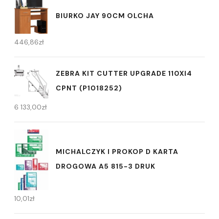
BIURKO JAY 90CM OLCHA
446,86
zł
ZEBRA KIT CUTTER UPGRADE 110XI4
CPNT (P1018252)
6 133,00
zł
MICHALCZYK I PROKOP D KARTA
DROGOWA A5 815-3 DRUK
10,01
zł