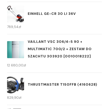
EINHELL GE-CR 30 LI 36V
789,54
zł
VAILLANT VSC 306/4-5 90 +
MULTIMATIC 700/2 + ZESTAW DO
SZACHTU 303920 [0010018222]
12 680,00
zł
THRUSTMASTER T150FFB (4160628)
829,90
zł