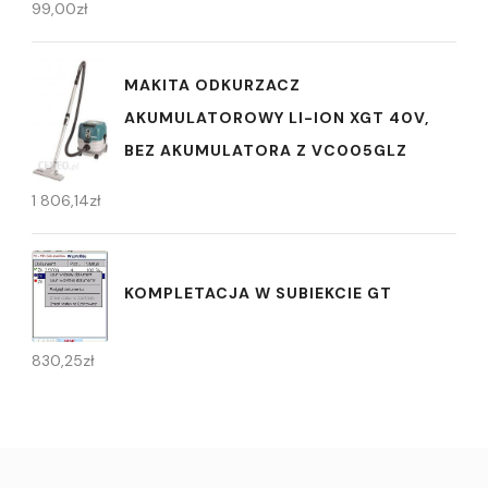
99,00
zł
MAKITA ODKURZACZ
AKUMULATOROWY LI-ION XGT 40V,
BEZ AKUMULATORA Z VC005GLZ
1 806,14
zł
KOMPLETACJA W SUBIEKCIE GT
830,25
zł