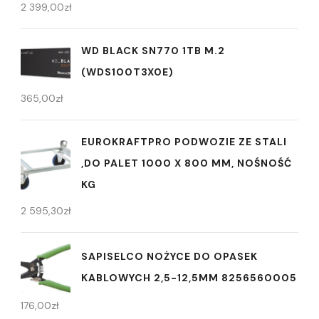
2 399,00
zł
WD BLACK SN770 1TB M.2
(WDS100T3X0E)
365,00
zł
EUROKRAFTPRO PODWOZIE ZE STALI
,DO PALET 1000 X 800 MM, NOŚNOŚĆ
KG
2 595,30
zł
SAPISELCO NOŻYCE DO OPASEK
KABLOWYCH 2,5-12,5MM 8256560005
176,00
zł