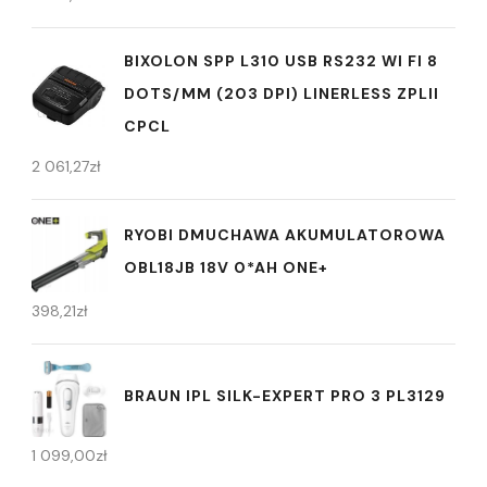
BIXOLON SPP L310 USB RS232 WI FI 8
DOTS/MM (203 DPI) LINERLESS ZPLII
CPCL
2 061,27
zł
RYOBI DMUCHAWA AKUMULATOROWA
OBL18JB 18V 0*AH ONE+
398,21
zł
BRAUN IPL SILK-EXPERT PRO 3 PL3129
1 099,00
zł