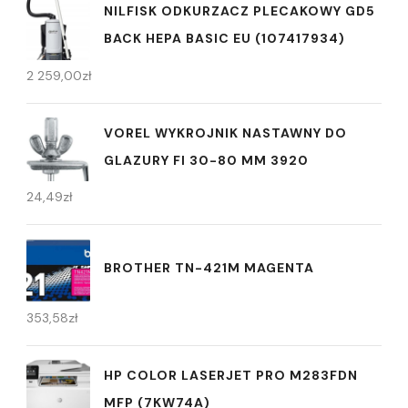
NILFISK ODKURZACZ PLECAKOWY GD5
BACK HEPA BASIC EU (107417934)
2 259,00
zł
VOREL WYKROJNIK NASTAWNY DO
GLAZURY FI 30-80 MM 3920
24,49
zł
BROTHER TN-421M MAGENTA
353,58
zł
HP COLOR LASERJET PRO M283FDN
MFP (7KW74A)