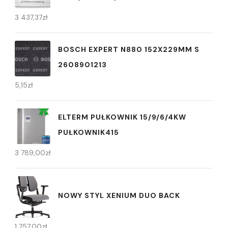
3 437,37
zł
BOSCH EXPERT N880 152X229MM S
2608901213
5,15
zł
ELTERM PUŁKOWNIK 15/9/6/4KW
PUŁKOWNIK415
3 789,00
zł
NOWY STYL XENIUM DUO BACK
1 757,00
zł