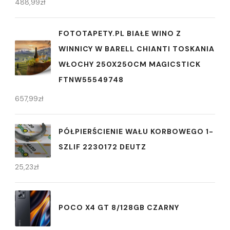
488,99
zł
FOTOTAPETY.PL BIAŁE WINO Z
WINNICY W BARELL CHIANTI TOSKANIA
WŁOCHY 250X250CM MAGICSTICK
FTNW55549748
657,99
zł
PÓŁPIERŚCIENIE WAŁU KORBOWEGO 1-
SZLIF 2230172 DEUTZ
25,23
zł
POCO X4 GT 8/128GB CZARNY