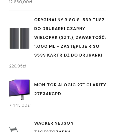
12 680,00
zł
ORYGINALNY RISO S-539 TUSZ
DO DRUKARKI CZARNY
WIELOPAK (SZT.), ZAWARTOŚĆ:
1,000 ML - ZASTĘPUJE RISO
S539 KARTRIDŻ DO DRUKARKI
226,95
zł
MONITOR ALOGIC 27" CLARITY
27F34KCPD
7 443,00
zł
WACKER NEUSON