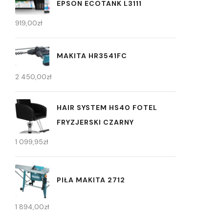
EPSON ECOTANK L3111
919,00
zł
MAKITA HR3541FC
2 450,00
zł
HAIR SYSTEM HS40 FOTEL
FRYZJERSKI CZARNY
1 099,95
zł
PIŁA MAKITA 2712
1 894,00
zł