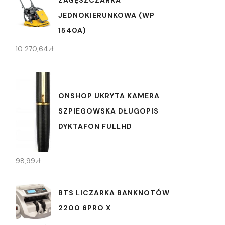
ZAGĘSZCZARKA
JEDNOKIERUNKOWA (WP
1540A)
10 270,64
zł
ONSHOP UKRYTA KAMERA
SZPIEGOWSKA DŁUGOPIS
DYKTAFON FULLHD
98,99
zł
BTS LICZARKA BANKNOTÓW
2200 6PRO X