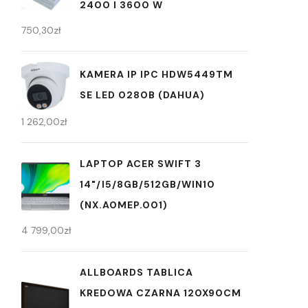
2400 I 3600 W
750,30
zł
KAMERA IP IPC HDW5449TM
SE LED 0280B (DAHUA)
1 262,00
zł
LAPTOP ACER SWIFT 3
14"/I5/8GB/512GB/WIN10
(NX.A0MEP.001)
4 799,00
zł
ALLBOARDS TABLICA
KREDOWA CZARNA 120X90CM