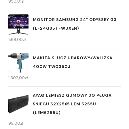
950,01
zł
MONITOR SAMSUNG 24" ODYSSEY G3
(LF24G35TFWUXEN)
869,00
zł
MAKITA KLUCZ UDAROWY+WALIZKA
400W TW0350J
1 302,00
zł
AYAQ LEMIESZ GUMOWY DO PŁUGA
ŚNIEGU 52X25X5 LEM 5255U
(LEM5255U)
99,00
zł