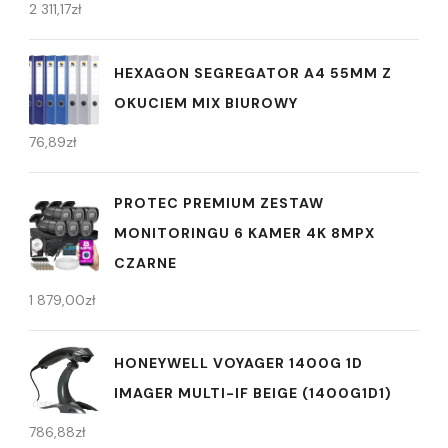
2 311,17
zł
HEXAGON SEGREGATOR A4 55MM Z
OKUCIEM MIX BIUROWY
76,89
zł
PROTEC PREMIUM ZESTAW
MONITORINGU 6 KAMER 4K 8MPX
CZARNE
1 879,00
zł
HONEYWELL VOYAGER 1400G 1D
IMAGER MULTI-IF BEIGE (1400G1D1)
786,88
zł