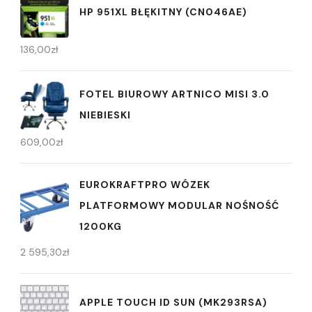
HP 951XL BŁĘKITNY (CN046AE)
136,00
zł
FOTEL BIUROWY ARTNICO MISI 3.0
NIEBIESKI
609,00
zł
EUROKRAFTPRO WÓZEK
PLATFORMOWY MODULAR NOŚNOŚĆ
1200KG
2 595,30
zł
APPLE TOUCH ID SUN (MK293RSA)