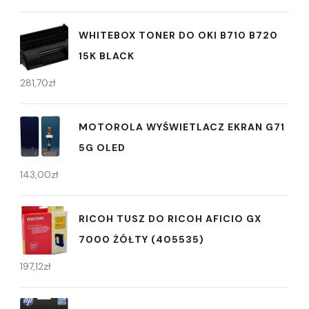
WHITEBOX TONER DO OKI B710 B720
15K BLACK
281,70
zł
MOTOROLA WYŚWIETLACZ EKRAN G71
5G OLED
143,00
zł
RICOH TUSZ DO RICOH AFICIO GX
7000 ŻÓŁTY (405535)
197,12
zł