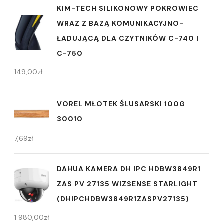
KIM-TECH SILIKONOWY POKROWIEC
WRAZ Z BAZĄ KOMUNIKACYJNO-
ŁADUJĄCĄ DLA CZYTNIKÓW C-740 I
C-750
149,00
zł
VOREL MŁOTEK ŚLUSARSKI 100G
30010
7,69
zł
DAHUA KAMERA DH IPC HDBW3849R1
ZAS PV 27135 WIZSENSE STARLIGHT
(DHIPCHDBW3849R1ZASPV27135)
1 980,00
zł