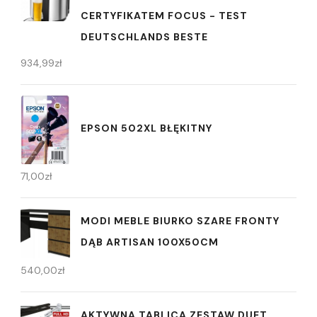
CERTYFIKATEM FOCUS - TEST
DEUTSCHLANDS BESTE
934,99
zł
EPSON 502XL BŁĘKITNY
71,00
zł
MODI MEBLE BIURKO SZARE FRONTY
DĄB ARTISAN 100X50CM
540,00
zł
AKTYWNA TABLICA ZESTAW DUET