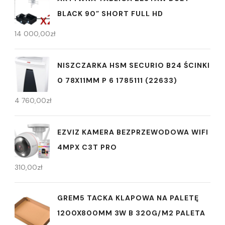
BLACK 90” SHORT FULL HD
14 000,00
zł
NISZCZARKA HSM SECURIO B24 ŚCINKI
0 78X11MM P 6 1785111 (22633)
4 760,00
zł
EZVIZ KAMERA BEZPRZEWODOWA WIFI
4MPX C3T PRO
310,00
zł
GREM5 TACKA KLAPOWA NA PALETĘ
1200X800MM 3W B 320G/M2 PALETA