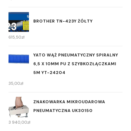
BROTHER TN-423Y ŻÓŁTY
615,50
zł
YATO WĄŻ PNEUMATYCZNY SPIRALNY
6,5 X 10MM PU Z SZYBKOZŁĄCZKAMI
5M YT-24204
35,00
zł
ZNAKOWARKA MIKROUDAROWA
PNEUMATYCZNA UK30150
3 940,00
zł