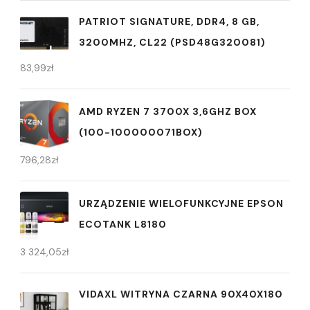
PATRIOT SIGNATURE, DDR4, 8 GB,
3200MHZ, CL22 (PSD48G320081)
83,99
zł
AMD RYZEN 7 3700X 3,6GHZ BOX
(100-100000071BOX)
796,28
zł
URZĄDZENIE WIELOFUNKCYJNE EPSON
ECOTANK L8180
3 324,05
zł
VIDAXL WITRYNA CZARNA 90X40X180