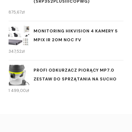
(SRP352PLUSIIICOPWG)
875,67
zł
MONITORING HIKVISION 4 KAMERY 5
MPIX IR 20M NOC FV
347,52
zł
PROFI ODKURZACZ PIORĄCY MP7.0
ZESTAW DO SPRZĄTANIA NA SUCHO
1 499,00
zł