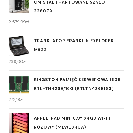
CM STAL I HARTOWANE SZKŁO
336079
2 579,99
zł
TRANSLATOR FRANKLIN EXPLORER
M522
299,00
zł
KINGSTON PAMIĘĆ SERWEROWA 16GB
KTL-TN426E/16G (KTLTN426E16G)
272,19
zł
APPLE IPAD MINI 8,3" 64GB WI-FI
RÓŻOWY (MLWL3HCA)