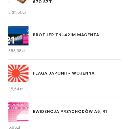
670 SZT.
2 311,50
zł
BROTHER TN-421M MAGENTA
353,58
zł
FLAGA JAPONII - WOJENNA
35,54
zł
EWIDENCJA PRZYCHODÓW A5, R1
5,98
zł