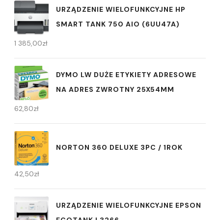
URZĄDZENIE WIELOFUNKCYJNE HP
SMART TANK 750 AIO (6UU47A)
1 385,00
zł
DYMO LW DUŻE ETYKIETY ADRESOWE
NA ADRES ZWROTNY 25X54MM
62,80
zł
NORTON 360 DELUXE 3PC / 1ROK
42,50
zł
URZĄDZENIE WIELOFUNKCYJNE EPSON
ECOTANK L3266