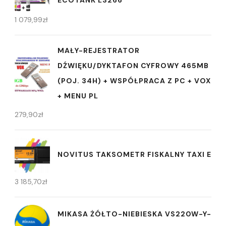
1 079,99
zł
MAŁY-REJESTRATOR
DŹWIĘKU/DYKTAFON CYFROWY 465MB
(POJ. 34H) + WSPÓŁPRACA Z PC + VOX
+ MENU PL
279,90
zł
NOVITUS TAKSOMETR FISKALNY TAXI E
3 185,70
zł
MIKASA ŻÓŁTO-NIEBIESKA VS220W-Y-