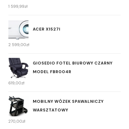
1 599,99
zł
ACER X1527I
2 599,00
zł
GIOSEDIO FOTEL BIUROWY CZARNY
MODEL FBR004R
619,00
zł
MOBILNY WÓZEK SPAWALNICZY
WARSZTATOWY
270,00
zł