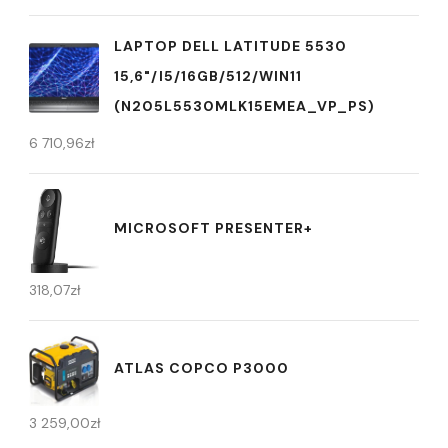
LAPTOP DELL LATITUDE 5530
15,6"/I5/16GB/512/WIN11
(N205L5530MLK15EMEA_VP_PS)
6 710,96
zł
MICROSOFT PRESENTER+
318,07
zł
ATLAS COPCO P3000
3 259,00
zł