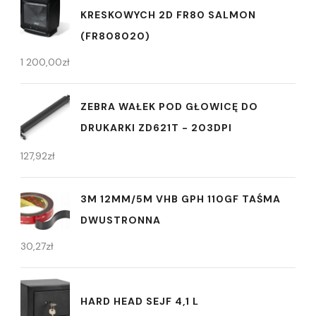
KRESKOWYCH 2D FR80 SALMON
(FR808020)
1 200,00
zł
ZEBRA WAŁEK POD GŁOWICĘ DO
DRUKARKI ZD621T - 203DPI
127,92
zł
3M 12MM/5M VHB GPH 110GF TAŚMA
DWUSTRONNA
30,27
zł
HARD HEAD SEJF 4,1 L