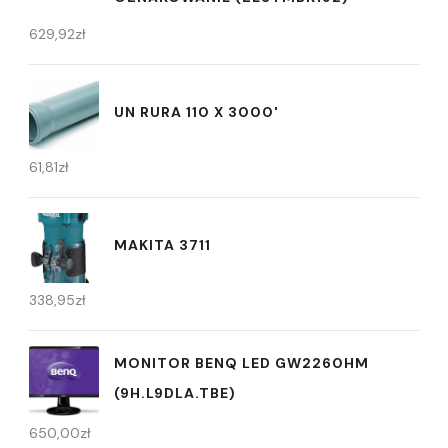
629,92
zł
UN RURA 110 X 3000'
61,81
zł
MAKITA 3711
338,95
zł
MONITOR BENQ LED GW2260HM
(9H.L9DLA.TBE)
650,00
zł