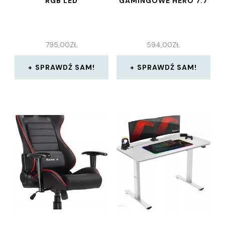
RGB LED
GAMINGOWE HERO 7.7
795,00
ZŁ
594,00
ZŁ
SPRAWDŹ SAM!
SPRAWDŹ SAM!