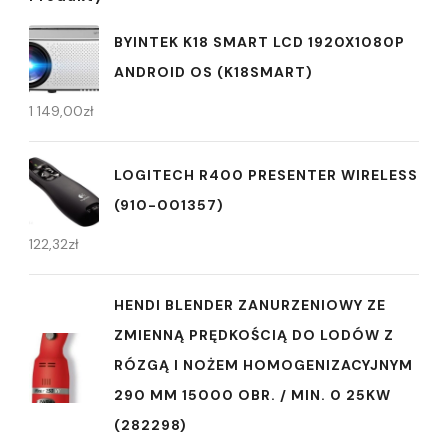
BYINTEK K18 SMART LCD 1920X1080P
ANDROID OS (K18SMART)
1 149,00
zł
LOGITECH R400 PRESENTER WIRELESS
(910-001357)
122,32
zł
HENDI BLENDER ZANURZENIOWY ZE
ZMIENNĄ PRĘDKOŚCIĄ DO LODÓW Z
RÓZGĄ I NOŻEM HOMOGENIZACYJNYM
290 MM 15000 OBR. / MIN. 0 25KW
(282298)