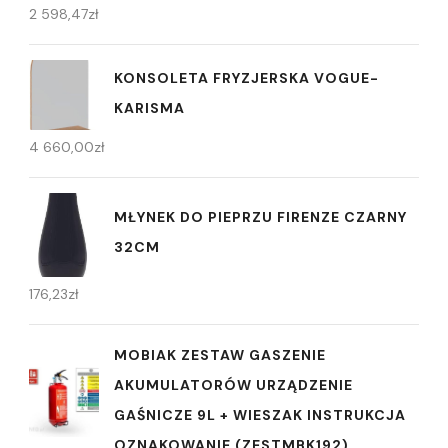
2 598,47
zł
KONSOLETA FRYZJERSKA VOGUE-
KARISMA
4 660,00
zł
MŁYNEK DO PIEPRZU FIRENZE CZARNY
32CM
176,23
zł
MOBIAK ZESTAW GASZENIE
AKUMULATORÓW URZĄDZENIE
GAŚNICZE 9L + WIESZAK INSTRUKCJA
OZNAKOWANIE (ZESTMBK192)