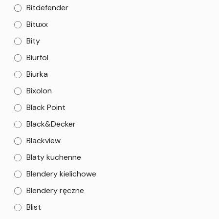
Bitdefender
Bituxx
Bity
Biurfol
Biurka
Bixolon
Black Point
Black&Decker
Blackview
Blaty kuchenne
Blendery kielichowe
Blendery ręczne
Blist