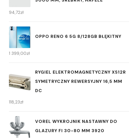
3000 MM, SREBRNY, HAFELE
94,72
zł
OPPO RENO 6 5G 8/128GB BŁĘKITNY
1 399,00
zł
RYGIEL ELEKTROMAGNETYCZNY XS12R
SYMETRYCZNY REWERSYJNY 16,5 MM
DC
118,23
zł
VOREL WYKROJNIK NASTAWNY DO
GLAZURY FI 30-80 MM 3920