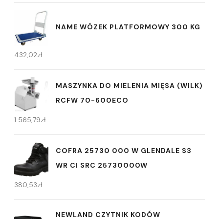
NAME WÓZEK PLATFORMOWY 300 KG
432,02
zł
MASZYNKA DO MIELENIA MIĘSA (WILK)
RCFW 70-600ECO
1 565,79
zł
COFRA 25730 000 W GLENDALE S3
WR CI SRC 25730000W
380,53
zł
NEWLAND CZYTNIK KODÓW