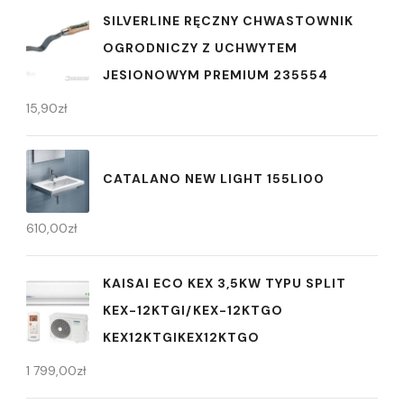
SILVERLINE RĘCZNY CHWASTOWNIK
OGRODNICZY Z UCHWYTEM
JESIONOWYM PREMIUM 235554
15,90
zł
CATALANO NEW LIGHT 155LI00
610,00
zł
KAISAI ECO KEX 3,5KW TYPU SPLIT
KEX-12KTGI/KEX-12KTGO
KEX12KTGIKEX12KTGO
1 799,00
zł