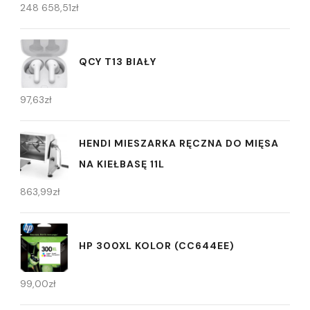
248 658,51
zł
QCY T13 BIAŁY
97,63
zł
HENDI MIESZARKA RĘCZNA DO MIĘSA
NA KIEŁBASĘ 11L
863,99
zł
HP 300XL KOLOR (CC644EE)
99,00
zł