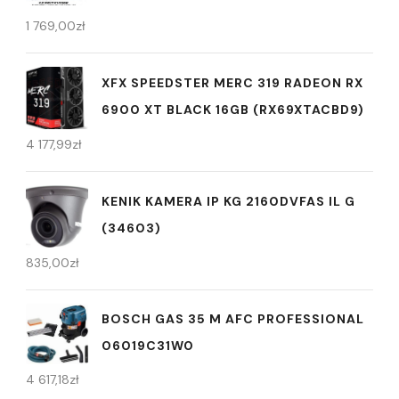
1 769,00
zł
XFX SPEEDSTER MERC 319 RADEON RX
6900 XT BLACK 16GB (RX69XTACBD9)
4 177,99
zł
KENIK KAMERA IP KG 2160DVFAS IL G
(34603)
835,00
zł
BOSCH GAS 35 M AFC PROFESSIONAL
06019C31W0
4 617,18
zł