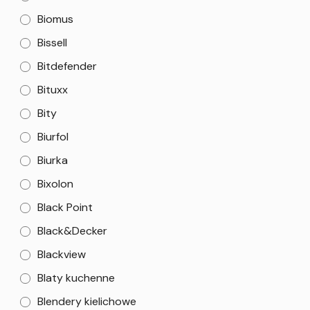
Biomus
Bissell
Bitdefender
Bituxx
Bity
Biurfol
Biurka
Bixolon
Black Point
Black&Decker
Blackview
Blaty kuchenne
Blendery kielichowe