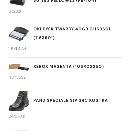
SUITES FELLOWES (FE-104)
61,29
zł
OKI DYSK TWARDY 40GB 01163601
(1163601)
1 831,47
zł
XEROX MAGENTA (106R02250)
404,55
zł
PAND SPECIALE S1P SRC KOSTKA
245,70
zł