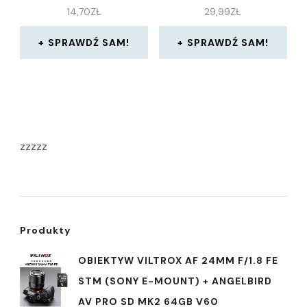
14,70
ZŁ
29,99
ZŁ
SPRAWDŹ SAM!
SPRAWDŹ SAM!
zzzzz
Produkty
OBIEKTYW VILTROX AF 24MM F/1.8 FE
STM (SONY E-MOUNT) + ANGELBIRD
AV PRO SD MK2 64GB V60