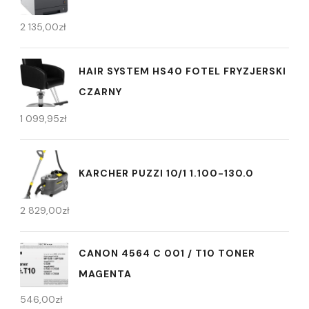
2 135,00
zł
HAIR SYSTEM HS40 FOTEL FRYZJERSKI
CZARNY
1 099,95
zł
KARCHER PUZZI 10/1 1.100-130.0
2 829,00
zł
CANON 4564 C 001 / T10 TONER
MAGENTA
546,00
zł