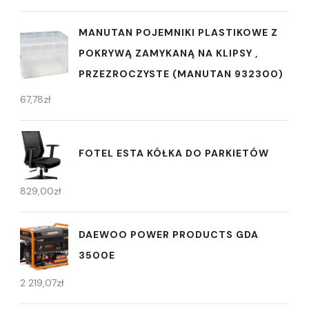
MANUTAN POJEMNIKI PLASTIKOWE Z
POKRYWĄ ZAMYKANĄ NA KLIPSY ,
PRZEZROCZYSTE (MANUTAN 932300)
67,78
zł
FOTEL ESTA KÓŁKA DO PARKIETÓW
829,00
zł
DAEWOO POWER PRODUCTS GDA
3500E
2 219,07
zł