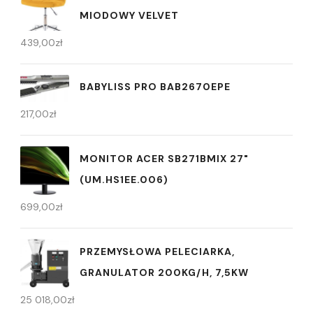
MIODOWY VELVET
439,00
zł
BABYLISS PRO BAB2670EPE
217,00
zł
MONITOR ACER SB271BMIX 27"
(UM.HS1EE.006)
699,00
zł
PRZEMYSŁOWA PELECIARKA,
GRANULATOR 200KG/H, 7,5KW
25 018,00
zł