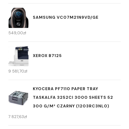
SAMSUNG VC07M21N9VD/GE
549,00
zł
XEROX B7125
9 581,70
zł
KYOCERA PF7110 PAPER TRAY
TASKALFA 3252CI 3000 SHEETS 52
300 G/M² CZARNY (1203RC3NL0)
7 827,63
zł