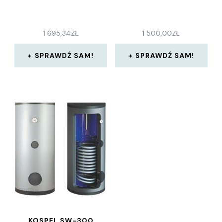
1 695,34
ZŁ
1 500,00
ZŁ
SPRAWDŹ SAM!
SPRAWDŹ SAM!
KOSPEL SW-300