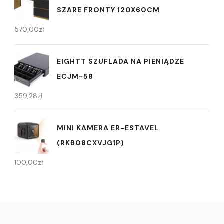
SZARE FRONTY 120X60CM
570,00
zł
EIGHTT SZUFLADA NA PIENIĄDZE
ECJM-58
359,28
zł
MINI KAMERA ER-ESTAVEL
(RKB08CXVJG1P)
100,00
zł