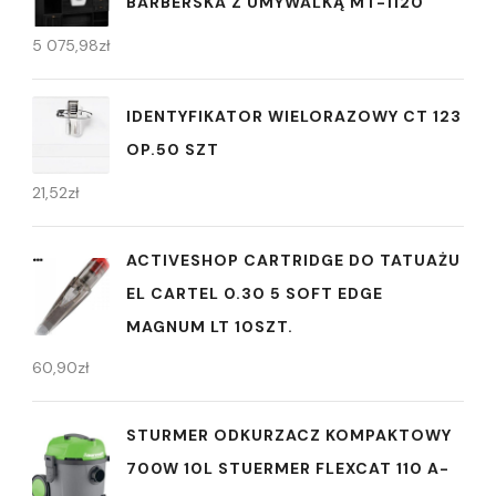
BARBERSKA Z UMYWALKĄ MT-1120
5 075,98
zł
IDENTYFIKATOR WIELORAZOWY CT 123
OP.50 SZT
21,52
zł
ACTIVESHOP CARTRIDGE DO TATUAŻU
EL CARTEL 0.30 5 SOFT EDGE
MAGNUM LT 10SZT.
60,90
zł
STURMER ODKURZACZ KOMPAKTOWY
700W 10L STUERMER FLEXCAT 110 A-