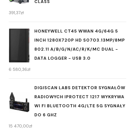
CLASS
391,37
zł
HONEYWELL CT45 WWAN 4G/64G 5
INCH 1280X720P HD S0703.13MP/8MP
802.11 A/B/G/N/AC/R/K/MC DUAL -
DATA LOGGER - USB 3.0
6 580,36
zł
DIGISCAN LABS DETEKTOR SYGNAŁÓW
RADIOWYCH IPROTECT 1217 WYKRYWA
WI FI BLUETOOTH 4G/LTE 5G SYGNAŁY
DO 6 GHZ
15 470,00
zł