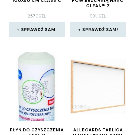
100X50 CM CLASSIC
POWIERZCHNIĄ NANO
CLEAN™ Z
WYSUWANYMI
257,06
ZŁ
991,16
ZŁ
RAMIONAMI
SPRAWDŹ SAM!
SPRAWDŹ SAM!
PŁYN DO CZYSZCZENIA
ALLBOARDS TABLICA