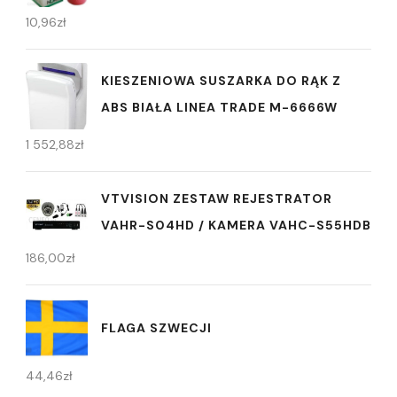
10,96
zł
KIESZENIOWA SUSZARKA DO RĄK Z
ABS BIAŁA LINEA TRADE M-6666W
1 552,88
zł
VTVISION ZESTAW REJESTRATOR
VAHR-S04HD / KAMERA VAHC-S55HDB
186,00
zł
FLAGA SZWECJI
44,46
zł