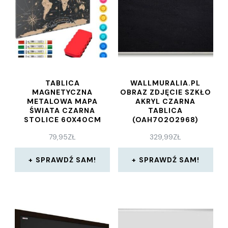
TABLICA
WALLMURALIA.PL
MAGNETYCZNA
OBRAZ ZDJĘCIE SZKŁO
METALOWA MAPA
AKRYL CZARNA
ŚWIATA CZARNA
TABLICA
STOLICE 60X40CM
(OAH70202968)
METALBOARDS BLACHA
79,95
ZŁ
329,99
ZŁ
Z NADRUKIEM NA
WSZYSTKIE RODZAJE
MAGNESÓW
SPRAWDŹ SAM!
SPRAWDŹ SAM!