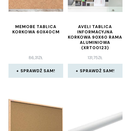
MEMOBE TABLICA
AVELI TABLICA
KORKOWA 60X40CM
INFORMACYJNA
KORKOWA 90X60 RAMA
ALUMINIOWA
(XRT00123)
86,31
ZŁ
131,75
ZŁ
SPRAWDŹ SAM!
SPRAWDŹ SAM!