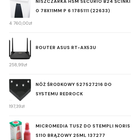
NISZCZARKA HSM SECURIO B24 ŚCINKI
0 78X11MM P 6 1785111 (22633)
4 760,00
zł
ROUTER ASUS RT-AX53U
258,99
zł
NÓŻ ŚRODKOWY 527527216 DO
SYSTEMU REDROCK
197,39
zł
MICROMEDIA TUSZ DO STEMPLI NORIS
S110 BRĄZOWY 25ML 137277