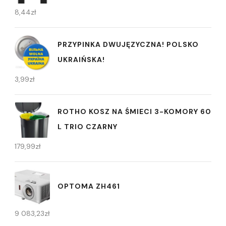
8,44
zł
PRZYPINKA DWUJĘZYCZNA! POLSKO
UKRAIŃSKA!
3,99
zł
ROTHO KOSZ NA ŚMIECI 3-KOMORY 60
L TRIO CZARNY
179,99
zł
OPTOMA ZH461
9 083,23
zł