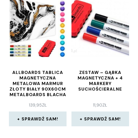
ALLBOARDS TABLICA
ZESTAW – GĄBKA
MAGNETYCZNA
MAGNETYCZNA + 4
METALOWA MARMUR
MARKERY
ZŁOTY BIAŁY 90X60CM
SUCHOŚCIERALNE
METALBOARDS BLACHA
Z NADRUKIEM NA
139,95
ZŁ
11,90
ZŁ
WSZYSTKIE RODZAJE
MAGNESÓW ZESTAW
AKCESORIÓW
SPRAWDŹ SAM!
SPRAWDŹ SAM!