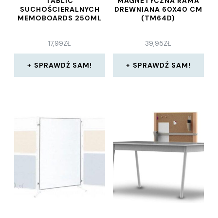
TABLIC
MAGNETYCZNA RAMA
SUCHOŚCIERALNYCH
DREWNIANA 60X40 CM
MEMOBOARDS 250ML
(TM64D)
17,99
ZŁ
39,95
ZŁ
SPRAWDŹ SAM!
SPRAWDŹ SAM!