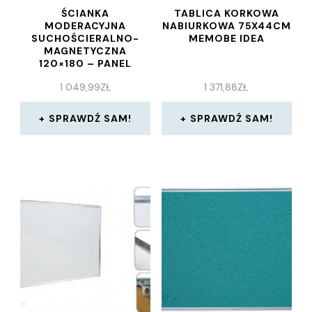
ŚCIANKA
TABLICA KORKOWA
MODERACYJNA
NABIURKOWA 75X44CM
SUCHOŚCIERALNO-
MEMOBE IDEA
MAGNETYCZNA
120×180 – PANEL
1 049,99
ZŁ
1 371,88
ZŁ
SPRAWDŹ SAM!
SPRAWDŹ SAM!