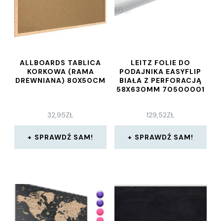
ALLBOARDS TABLICA
LEITZ FOLIE DO
KORKOWA (RAMA
PODAJNIKA EASYFLIP
DREWNIANA) 80X50CM
BIAŁA Z PERFORACJĄ
58X630MM 70500001
32,95
ZŁ
129,52
ZŁ
SPRAWDŹ SAM!
SPRAWDŹ SAM!