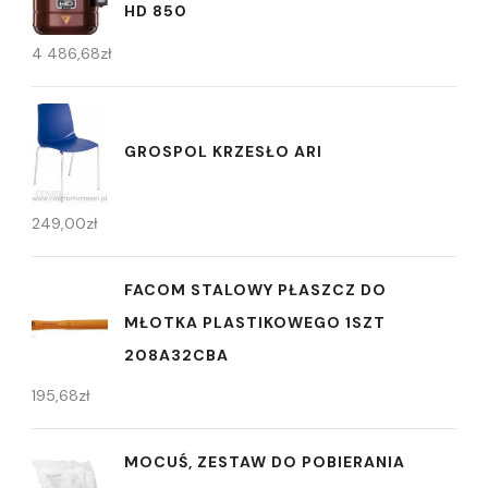
HD 850
4 486,68
zł
GROSPOL KRZESŁO ARI
249,00
zł
FACOM STALOWY PŁASZCZ DO
MŁOTKA PLASTIKOWEGO 1SZT
208A32CBA
195,68
zł
MOCUŚ, ZESTAW DO POBIERANIA