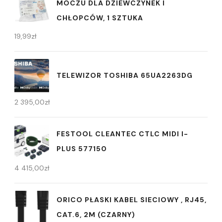
MOCZU DLA DZIEWCZYNEK I
CHŁOPCÓW, 1 SZTUKA
19,99
zł
TELEWIZOR TOSHIBA 65UA2263DG
2 395,00
zł
FESTOOL CLEANTEC CTLC MIDI I-
PLUS 577150
4 415,00
zł
ORICO PŁASKI KABEL SIECIOWY , RJ45,
CAT.6, 2M (CZARNY)