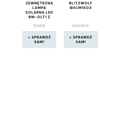
ZEWNĘTRZNA
BLITZWOLF
LAMPA
BHCM1503
SOLARNA LED
BW-OLT1 Z
CZUJNIKIEM
73,86
ZŁ
846,90
ZŁ
RUCHU I
ZMIERZCHU,
2200MAH
SPRAWDŹ
SPRAWDŹ
SAM!
SAM!