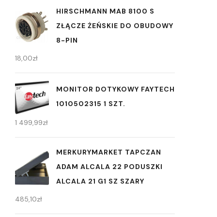
HIRSCHMANN MAB 8100 S
ZŁĄCZE ŻEŃSKIE DO OBUDOWY
8-PIN
18,00
zł
MONITOR DOTYKOWY FAYTECH
1010502315 1 SZT.
1 499,99
zł
MERKURYMARKET TAPCZAN
ADAM ALCALA 22 PODUSZKI
ALCALA 21 G1 SZ SZARY
485,10
zł