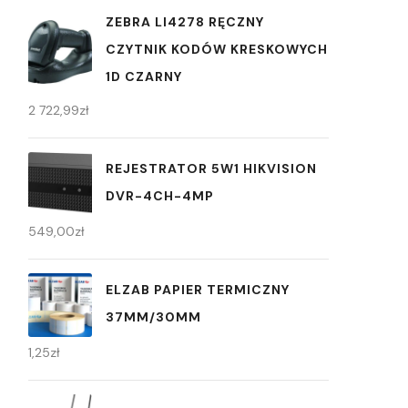
ZEBRA LI4278 RĘCZNY
CZYTNIK KODÓW KRESKOWYCH
1D CZARNY
2 722,99
zł
REJESTRATOR 5W1 HIKVISION
DVR-4CH-4MP
549,00
zł
ELZAB PAPIER TERMICZNY
37MM/30MM
1,25
zł