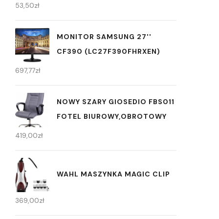
53,50
zł
MONITOR SAMSUNG 27''
CF390 (LC27F390FHRXEN)
697,77
zł
NOWY SZARY GIOSEDIO FBS011
FOTEL BIUROWY,OBROTOWY
419,00
zł
WAHL MASZYNKA MAGIC CLIP
369,00
zł