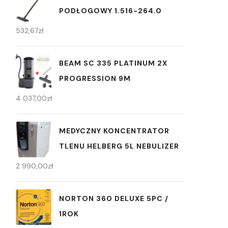
PODŁOGOWY 1.516-264.0
532,67
zł
BEAM SC 335 PLATINUM 2X
PROGRESSION 9M
4 037,00
zł
MEDYCZNY KONCENTRATOR
TLENU HELBERG 5L NEBULIZER
2 990,00
zł
NORTON 360 DELUXE 5PC /
1ROK