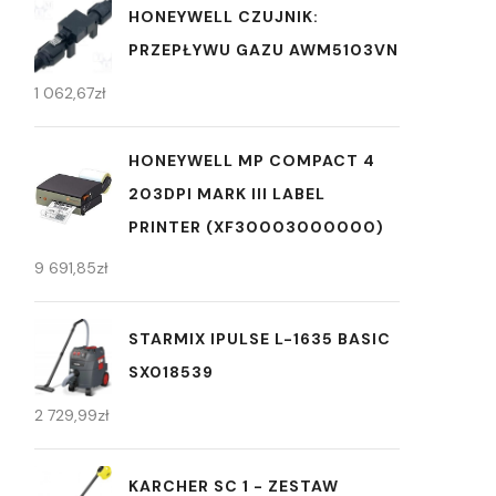
HONEYWELL CZUJNIK:
PRZEPŁYWU GAZU AWM5103VN
1 062,67
zł
HONEYWELL MP COMPACT 4
203DPI MARK III LABEL
PRINTER (XF30003000000)
9 691,85
zł
STARMIX IPULSE L-1635 BASIC
SX018539
2 729,99
zł
KARCHER SC 1 - ZESTAW