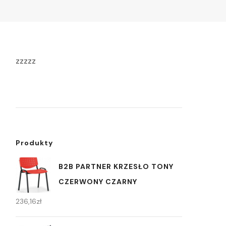
zzzzz
Produkty
B2B PARTNER KRZESŁO TONY
CZERWONY CZARNY
236,16
zł