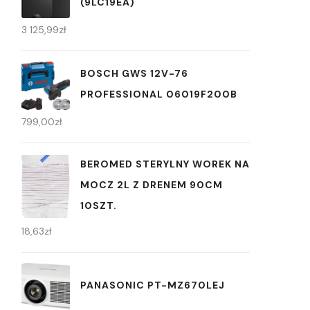
(9LC19EA)
3 125,99
zł
BOSCH GWS 12V-76
PROFESSIONAL 06019F200B
799,00
zł
BEROMED STERYLNY WOREK NA
MOCZ 2L Z DRENEM 90CM
10SZT.
18,63
zł
PANASONIC PT-MZ670LEJ