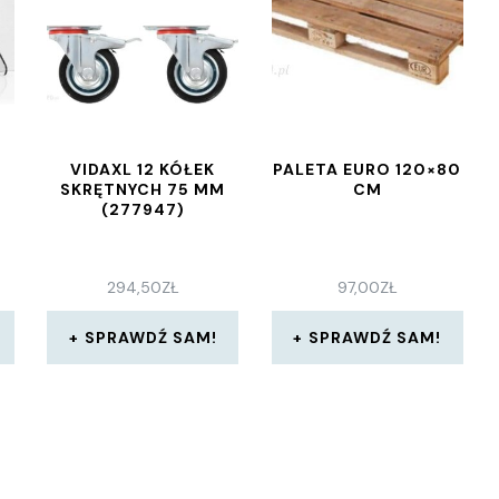
VIDAXL 12 KÓŁEK
PALETA EURO 120×80
SKRĘTNYCH 75 MM
CM
(277947)
294,50
ZŁ
97,00
ZŁ
SPRAWDŹ SAM!
SPRAWDŹ SAM!