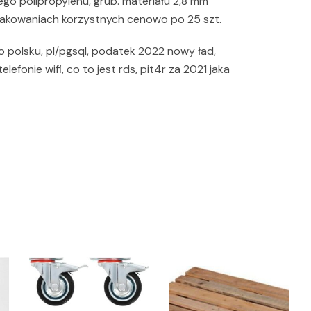
o polipropylenu, grub. materiału 2,8 mm
akowaniach korzystnych cenowo po 25 szt.
 polsku, pl/pgsql, podatek 2022 nowy ład,
efonie wifi, co to jest rds, pit4r za 2021 jaka