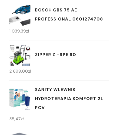
BOSCH GBS 75 AE
PROFESSIONAL 0601274708
1 039,39
zł
ZIPPER ZI-RPE 90
2 699,00
zł
SANITY WLEWNIK
HYDROTERAPIA KOMFORT 2L
PCV
38,47
zł