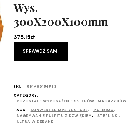
Wys.
300X200X100mm
375,15
zł
SPRAWDŹ SAM!
SKU:
5B1A89156F83
CATEGORY:
POZOSTAŁE WYPOSAŻENIE SKLEPÓW I MAGAZYNÓW
TAGS:
KONWERTER MP3 YOUTUBE
,
MU-MIMO
,
NAGRYWANIE PULPITU Z DŹWIĘKIEM
,
STERLINKI
,
ULTRA WIDEBAND