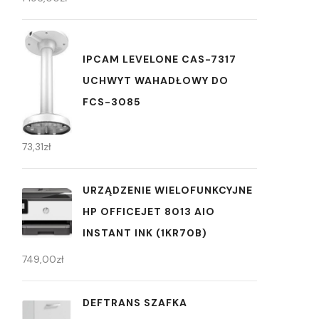
IPCAM LEVELONE CAS-7317
UCHWYT WAHADŁOWY DO
FCS-3085
73,31
zł
URZĄDZENIE WIELOFUNKCYJNE
HP OFFICEJET 8013 AIO
INSTANT INK (1KR70B)
749,00
zł
DEFTRANS SZAFKA