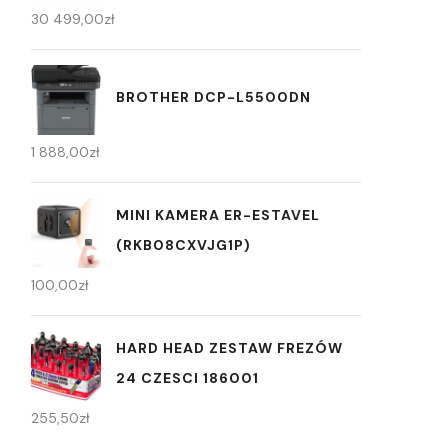
30 499,00
zł
BROTHER DCP-L5500DN
1 888,00
zł
MINI KAMERA ER-ESTAVEL
(RKB08CXVJG1P)
100,00
zł
HARD HEAD ZESTAW FREZÓW
24 CZESCI 186001
255,50
zł