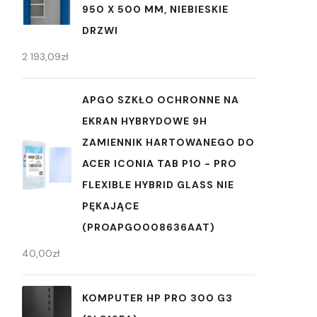
950 X 500 MM, NIEBIESKIE
DRZWI
2 193,09
zł
APGO SZKŁO OCHRONNE NA
EKRAN HYBRYDOWE 9H
ZAMIENNIK HARTOWANEGO DO
ACER ICONIA TAB P10 - PRO
FLEXIBLE HYBRID GLASS NIE
PĘKAJĄCE
(PROAPGO008636AAT)
40,00
zł
KOMPUTER HP PRO 300 G3