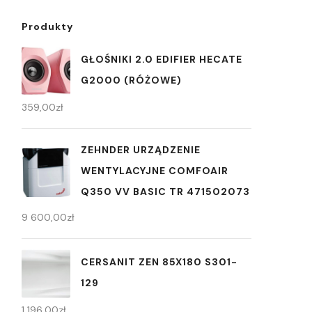
Produkty
GŁOŚNIKI 2.0 EDIFIER HECATE
G2000 (RÓŻOWE)
359,00
zł
ZEHNDER URZĄDZENIE
WENTYLACYJNE COMFOAIR
Q350 VV BASIC TR 471502073
9 600,00
zł
CERSANIT ZEN 85X180 S301-
129
1 196,00
zł