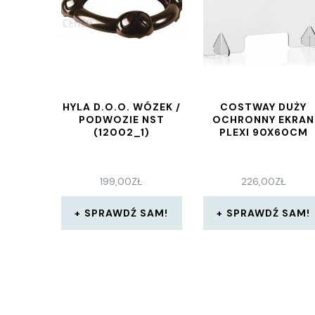
HYLA D.O.O. WÓZEK /
COSTWAY DUŻY
PODWOZIE NST
OCHRONNY EKRAN
(12002_1)
PLEXI 90X60CM
199,00
ZŁ
226,00
ZŁ
SPRAWDŹ SAM!
SPRAWDŹ SAM!