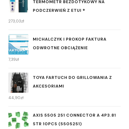
TERMOMETR BEZDOTYKOWY NA
PODCZERWIEŃ Z ETUI ®
273,03
zł
MICHALCZYK I PROKOP FAKTURA
ODWROTNE OBCIĄŻENIE
7,39
zł
TOYA FARTUCH DO GRILLOWANIA Z
AKCESORIAMI
44,90
zł
AXIS 5505 251 CONNECTOR A 4P3.81
STR 10PCS (5505251)