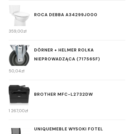
ROCA DEBBA A34299J000
359,00
zł
DÖRNER + HELMER ROLKA
NIEPROWADZĄCA (717565F)
50,04
zł
BROTHER MFC-L2732DW
1 267,00
zł
UNIQUEMEBLE WYSOKI FOTEL