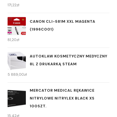
171,22
zł
CANON CLI-581M XXL MAGENTA
(1996C001)
81,20
zł
AUTOKLAW KOSMETYCZNY MEDYCZNY
8L Z DRUKARKĄ STEAM
5 889,00
zł
MERCATOR MEDICAL RĘKAWICE
NITRYLOWE NITRYLEX BLACK XS
100SZT.
15,42
zł