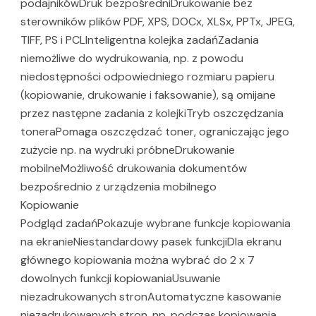
podajnikówDruk bezpośredniDrukowanie bez
sterowników plików PDF, XPS, DOCx, XLSx, PPTx, JPEG,
TIFF, PS i PCLInteligentna kolejka zadańZadania
niemożliwe do wydrukowania, np. z powodu
niedostępności odpowiedniego rozmiaru papieru
(kopiowanie, drukowanie i faksowanie), są omijane
przez następne zadania z kolejkiTryb oszczędzania
toneraPomaga oszczędzać toner, ograniczając jego
zużycie np. na wydruki próbneDrukowanie
mobilneMożliwość drukowania dokumentów
bezpośrednio z urządzenia mobilnego
Kopiowanie
Podgląd zadańPokazuje wybrane funkcje kopiowania
na ekranieNiestandardowy pasek funkcjiDla ekranu
głównego kopiowania można wybrać do 2 x 7
dowolnych funkcji kopiowaniaUsuwanie
niezadrukowanych stronAutomatyczne kasowanie
niezadrukowanych stron, np. podczas kopiowania