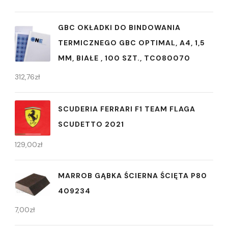
GBC OKŁADKI DO BINDOWANIA
TERMICZNEGO GBC OPTIMAL, A4, 1,5
MM, BIAŁE , 100 SZT., TC080070
312,76
zł
SCUDERIA FERRARI F1 TEAM FLAGA
SCUDETTO 2021
129,00
zł
MARROB GĄBKA ŚCIERNA ŚCIĘTA P80
409234
7,00
zł