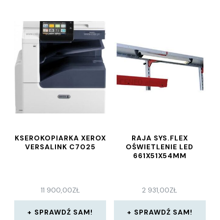
KSEROKOPIARKA XEROX
RAJA SYS.FLEX
VERSALINK C7025
OŚWIETLENIE LED
661X51X54MM
11 900,00
ZŁ
2 931,00
ZŁ
SPRAWDŹ SAM!
SPRAWDŹ SAM!