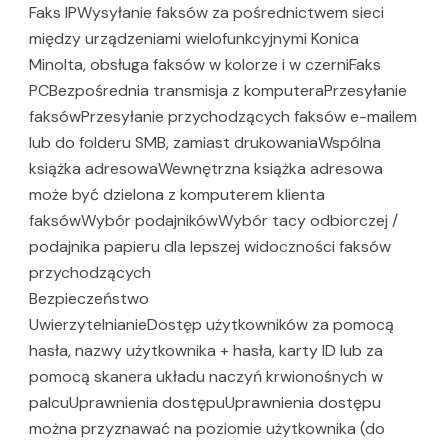
Faks IPWysyłanie faksów za pośrednictwem sieci
między urządzeniami wielofunkcyjnymi Konica
Minolta, obsługa faksów w kolorze i w czerniFaks
PCBezpośrednia transmisja z komputeraPrzesyłanie
faksówPrzesyłanie przychodzących faksów e-mailem
lub do folderu SMB, zamiast drukowaniaWspólna
książka adresowaWewnętrzna książka adresowa
może być dzielona z komputerem klienta
faksówWybór podajnikówWybór tacy odbiorczej /
podajnika papieru dla lepszej widoczności faksów
przychodzących
Bezpieczeństwo
UwierzytelnianieDostęp użytkowników za pomocą
hasła, nazwy użytkownika + hasła, karty ID lub za
pomocą skanera układu naczyń krwionośnych w
palcuUprawnienia dostępuUprawnienia dostępu
można przyznawać na poziomie użytkownika (do