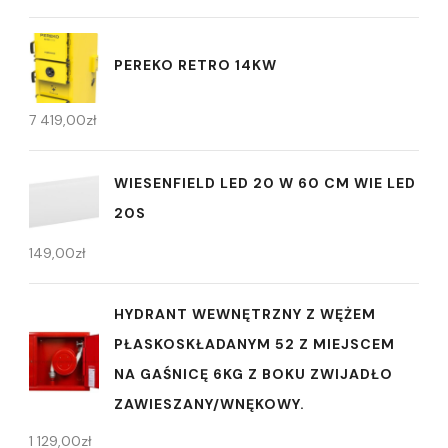
PEREKO RETRO 14KW
7 419,00
zł
WIESENFIELD LED 20 W 60 CM WIE LED
20S
149,00
zł
HYDRANT WEWNĘTRZNY Z WĘŻEM
PŁASKOSKŁADANYM 52 Z MIEJSCEM
NA GAŚNICĘ 6KG Z BOKU ZWIJADŁO
ZAWIESZANY/WNĘKOWY.
1 129,00
zł