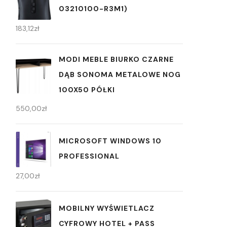
03210100-R3M1)
183,12
zł
MODI MEBLE BIURKO CZARNE
DĄB SONOMA METALOWE NOG
100X50 PÓŁKI
550,00
zł
MICROSOFT WINDOWS 10
PROFESSIONAL
27,00
zł
MOBILNY WYŚWIETLACZ
CYFROWY HOTEL + PASS