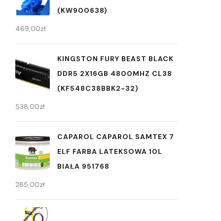
(KW900638)
469,00
zł
KINGSTON FURY BEAST BLACK
DDR5 2X16GB 4800MHZ CL38
(KF548C38BBK2-32)
538,00
zł
CAPAROL CAPAROL SAMTEX 7
ELF FARBA LATEKSOWA 10L
BIAŁA 951768
285,00
zł