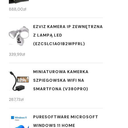
888,00
zł
EZVIZ KAMERA IP ZEWNĘTRZNA
Z LAMPĄ LED
(EZCSLC1A01B2WPFRL)
339,99
zł
MINIATUROWA KAMERKA
SZPIEGOWSKA WIFI NA
SMARTFONA (V380PRO)
287,73
zł
PURESOFTWARE MICROSOFT
WINDOWS 11 HOME