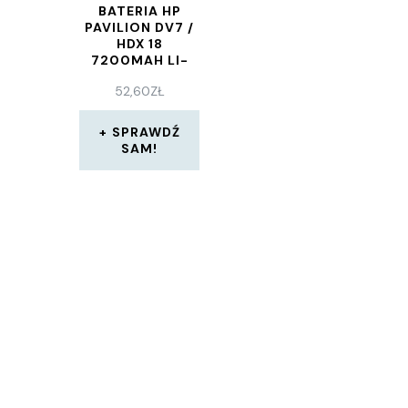
BATERIA HP
PAVILION DV7 /
HDX 18
7200MAH LI-
ION 14.4V (6153)
52,60
ZŁ
SPRAWDŹ
SAM!