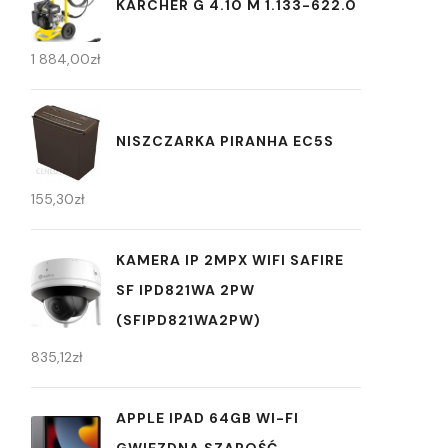
KARCHER G 4.10 M 1.133-622.0
1 884,00
zł
NISZCZARKA PIRANHA EC5S
155,30
zł
KAMERA IP 2MPX WIFI SAFIRE
SF IPD821WA 2PW
(SFIPD821WA2PW)
835,12
zł
APPLE IPAD 64GB WI-FI