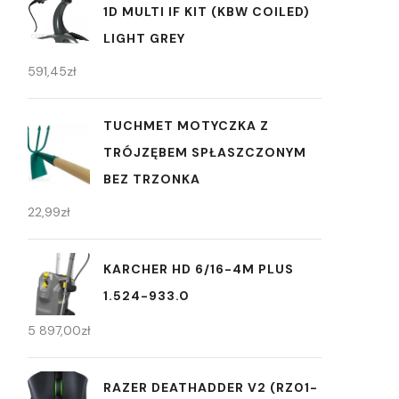
1D MULTI IF KIT (KBW COILED)
LIGHT GREY
591,45
zł
TUCHMET MOTYCZKA Z
TRÓJZĘBEM SPŁASZCZONYM
BEZ TRZONKA
22,99
zł
KARCHER HD 6/16-4M PLUS
1.524-933.0
5 897,00
zł
RAZER DEATHADDER V2 (RZ01-