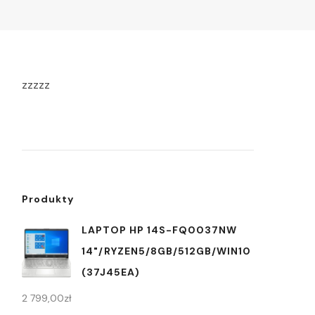
zzzzz
Produkty
LAPTOP HP 14S-FQ0037NW
14"/RYZEN5/8GB/512GB/WIN10
(37J45EA)
2 799,00
zł