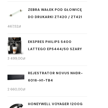
ZEBRA WAŁEK POD GŁOWICĘ
DO DRUKARKI ZT420 / ZT421
467,52
zł
EKSPRES PHILIPS 5400
LATTEGO EP5444/50 SZARY
3 499,00
zł
REJESTRATOR NOVUS NHDR-
6016-H1-TB4
2 660,00
zł
HONEYWELL VOYAGER 1200G