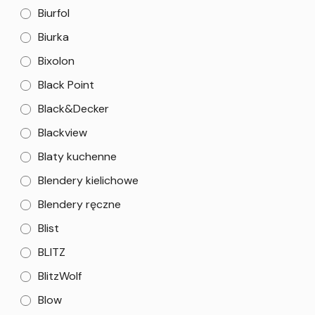
Biurfol
Biurka
Bixolon
Black Point
Black&Decker
Blackview
Blaty kuchenne
Blendery kielichowe
Blendery ręczne
Blist
BLITZ
BlitzWolf
Blow