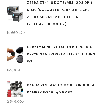
ZEBRA ZT411 8 DOTS/MM (203 DPI)
DISP. (COLOUR) RTC RFID EPL ZPL
ZPLII USB RS232 BT ETHERNET
(ZT41142T0E00C0Z)
14 660,42
zł
UKRYTY MINI DYKTAFON PODSŁUCH
PRZYPINKA BROSZKA KLIPS 16GB JNN
Q3
185,00
zł
DAHUA ZESTAW DO MONITORINGU 4
KAMERY PODGLĄD 5MPX
2 549,00
zł