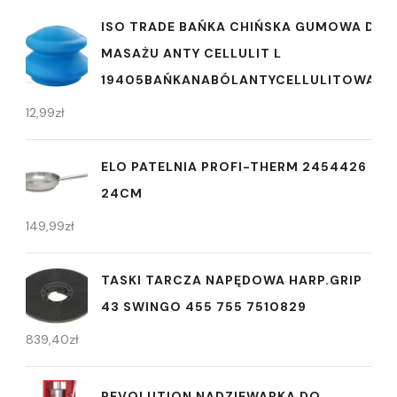
ISO TRADE BAŃKA CHIŃSKA GUMOWA DO
MASAŻU ANTY CELLULIT L
19405BAŃKANABÓLANTYCELLULITOWAMA
12,99
zł
ELO PATELNIA PROFI-THERM 2454426
24CM
149,99
zł
TASKI TARCZA NAPĘDOWA HARP.GRIP
43 SWINGO 455 755 7510829
839,40
zł
REVOLUTION NADZIEWARKA DO