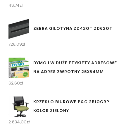
48,74
zł
ZEBRA GILOTYNA ZD420T ZD620T
726,09
zł
DYMO LW DUŻE ETYKIETY ADRESOWE
NA ADRES ZWROTNY 25X54MM
62,80
zł
KRZESŁO BIUROWE P&C 2B10CRP
KOLOR ZIELONY
2 834,00
zł