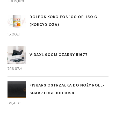
1 005,16
zł
DOLFOS KOKCIFOS 100 OP. 150 G
(KOKCYDIOZA)
15,00
zł
VIDAXL 90CM CZARNY 51677
756,67
zł
FISKARS OSTRZAŁKA DO NOŻY ROLL-
SHARP EDGE 1003098
65,43
zł