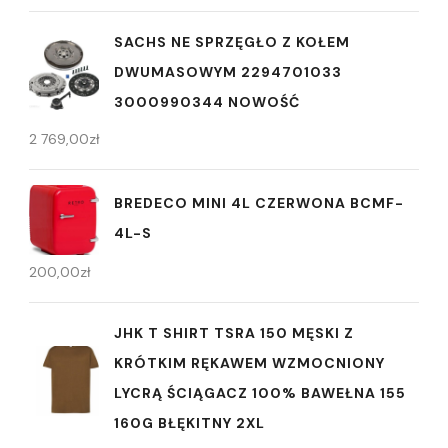
SACHS NE SPRZĘGŁO Z KOŁEM
DWUMASOWYM 2294701033
3000990344 NOWOŚĆ
2 769,00
zł
BREDECO MINI 4L CZERWONA BCMF-
4L-S
200,00
zł
JHK T SHIRT TSRA 150 MĘSKI Z
KRÓTKIM RĘKAWEM WZMOCNIONY
LYCRĄ ŚCIĄGACZ 100% BAWEŁNA 155
160G BŁĘKITNY 2XL