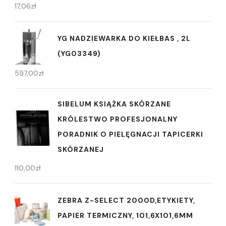
17,06
zł
YG NADZIEWARKA DO KIEŁBAS , 2L
(YG03349)
597,00
zł
SIBELUM KSIĄŻKA SKÓRZANE
KRÓLESTWO PROFESJONALNY
PORADNIK O PIELĘGNACJI TAPICERKI
SKÓRZANEJ
110,00
zł
ZEBRA Z-SELECT 2000D,ETYKIETY,
PAPIER TERMICZNY, 101,6X101,6MM