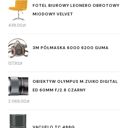
FOTEL BIUROWY LEONERO OBROTOWY
MIODOWY VELVET
439,00
zł
3M PÓŁMASKA 6000 6200 GUMA
127,92
zł
OBIEKTYW OLYMPUS M.ZUIKO DIGITAL
ED 60MM F/2.8 CZARNY
2 069,00
zł
VACUFLO TC 488Q