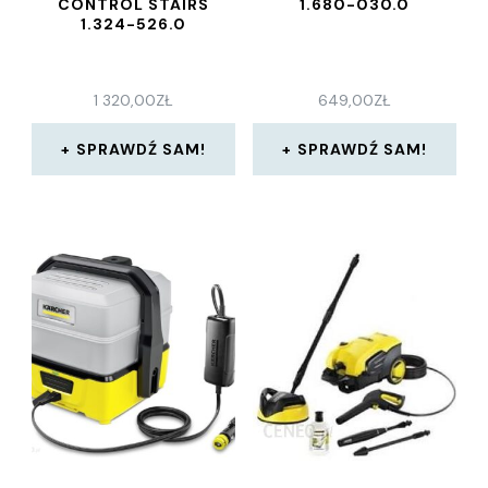
CONTROL STAIRS
1.680-030.0
1.324-526.0
1 320,00
ZŁ
649,00
ZŁ
SPRAWDŹ SAM!
SPRAWDŹ SAM!