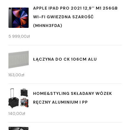
APPLE IPAD PRO 2021 12,9'' M1 256GB
WI-FI GWIEZDNA SZAROŚĆ
(MHNH3FDA)
5 999,00
zł
ŁĄCZYNA DO CK 106CM ALU
163,00
zł
HOME&STYLING SKŁADANY WÓZEK
RĘCZNY ALUMINIUM I PP
140,00
zł