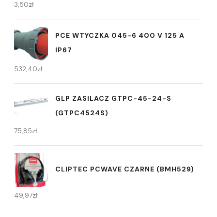
3,50
zł
PCE WTYCZKA 045-6 400 V 125 A
IP67
532,40
zł
GLP ZASILACZ GTPC-45-24-S
(GTPC4524S)
75,85
zł
CLIPTEC PCWAVE CZARNE (BMH529)
49,97
zł