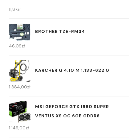
11,87
zł
BROTHER TZE-RM34
46,09
zł
KARCHER G 4.10 M 1.133-622.0
1 884,00
zł
MSI GEFORCE GTX 1660 SUPER
VENTUS XS OC 6GB GDDR6
1 149,00
zł