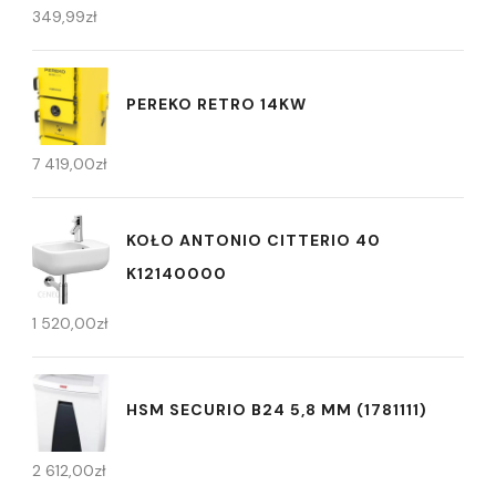
349,99
zł
PEREKO RETRO 14KW
7 419,00
zł
KOŁO ANTONIO CITTERIO 40
K12140000
1 520,00
zł
HSM SECURIO B24 5,8 MM (1781111)
2 612,00
zł