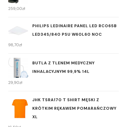
259,00
zł
PHILIPS LEDINAIRE PANEL LED RC065B
LED34S/840 PSU W60L60 NOC
98,70
zł
BUTLA Z TLENEM MEDYCZNY
INHALACYJNYM 99,9% 14L
29,90
zł
JHK TSRA170 T SHIRT MĘSKI Z
KRÓTKIM RĘKAWEM POMARAŃCZOWY
XL