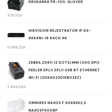
DRUKARKA PR-100, GLOVER
479,00
zł
HIKVISION REJESTRATOR IP DS-
9664NI-I8 64CH 4K
13 988,72
zł
ZEBRA ZD611 12 DOTS/MM (300 DPI)
PEELER EPLII ZPLII USB BT ETHERNET
WI-FI (ZD6A023D1EB02EZ)
3 464,09
zł
OMNIRES NAXOS F 60X46X2,5
NAXOSF600BP