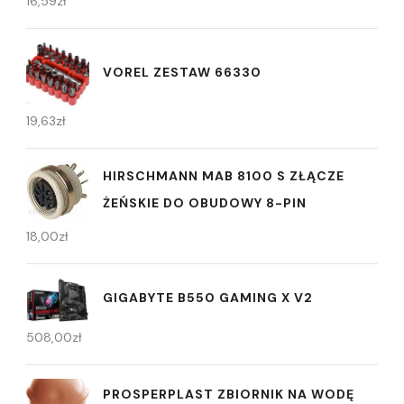
16,59
zł
VOREL ZESTAW 66330
19,63
zł
HIRSCHMANN MAB 8100 S ZŁĄCZE
ŻEŃSKIE DO OBUDOWY 8-PIN
18,00
zł
GIGABYTE B550 GAMING X V2
508,00
zł
PROSPERPLAST ZBIORNIK NA WODĘ