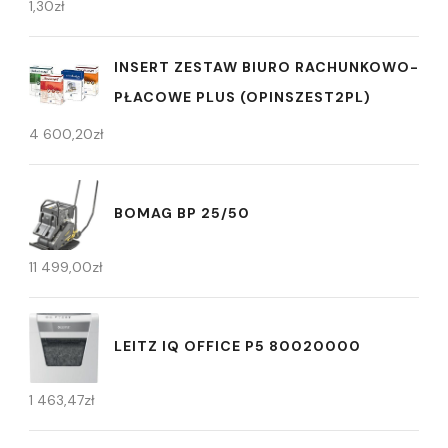
1,30
zł
INSERT ZESTAW BIURO RACHUNKOWO-
PŁACOWE PLUS (OPINSZEST2PL)
4 600,20
zł
BOMAG BP 25/50
11 499,00
zł
LEITZ IQ OFFICE P5 80020000
1 463,47
zł