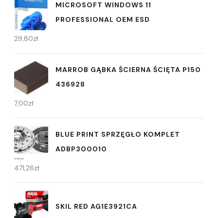
MICROSOFT WINDOWS 11
PROFESSIONAL OEM ESD
29,80
zł
MARROB GĄBKA ŚCIERNA ŚCIĘTA P150
436928
7,00
zł
BLUE PRINT SPRZĘGŁO KOMPLET
ADBP300010
471,26
zł
SKIL RED AG1E3921CA