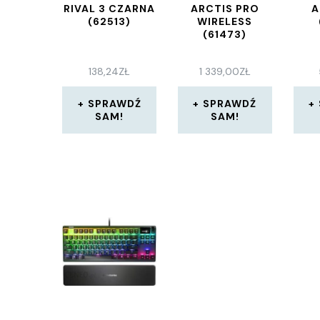
RIVAL 3 CZARNA
ARCTIS PRO
A
(62513)
WIRELESS
(61473)
138,24
ZŁ
1 339,00
ZŁ
SPRAWDŹ
SPRAWDŹ
SAM!
SAM!