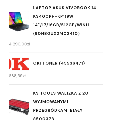
LAPTOP ASUS VIVOBOOK 14
K3400PH-KP119W
14"/I7/16GB/512GB/WIN11
(90NB0UX2M02410)
4 290,00
zł
OKI TONER (45536471)
688,59
zł
KS TOOLS WALIZKA Z 20
WYJMOWANYMI
PRZEGRÓDKAMI BIAŁY
8500378