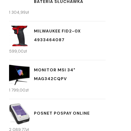
BATERIA SŁUCHAWKA
1 304,99
zł
MILWAUKEE FID2-0X
4933464087
599,00
zł
MONITOR MSI 34"
MAG342CQPV
1 799,00
zł
POSNET POSPAY ONLINE
2 089,77
zł