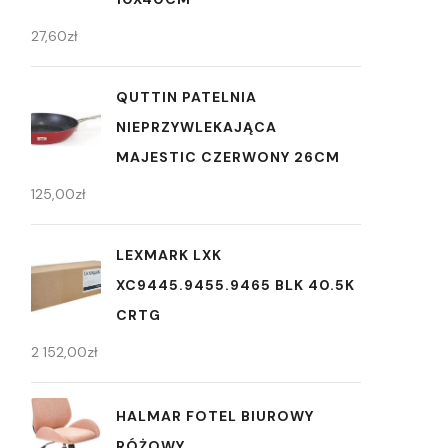
27,60
zł
QUTTIN PATELNIA
NIEPRZYWLEKAJĄCA
MAJESTIC CZERWONY 26CM
125,00
zł
LEXMARK LXK
XC9445.9455.9465 BLK 40.5K
CRTG
2 152,00
zł
HALMAR FOTEL BIUROWY
RÓŻOWY