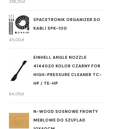
338,25
zł
SPACETRONIK ORGANIZER DO
KABLI SPK-100
45,00
zł
EINHELL ANGLE NOZZLE
4144020 KOLOR CZARNY FOR
HIGH-PRESSURE CLEANER TC-
HP / TE-HP
84,09
zł
N-WOOD SOSNOWE FRONTY
MEBLOWE DO SZUFLAD
10X40CM