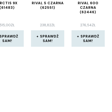
RCTIS 9X
RIVAL 5 CZARNA
RIVAL 600
(61483)
(62551)
CZARNA
(62446)
515,00
ZŁ
238,82
ZŁ
276,54
ZŁ
SPRAWDŹ
SPRAWDŹ
SPRAWDŹ
SAM!
SAM!
SAM!