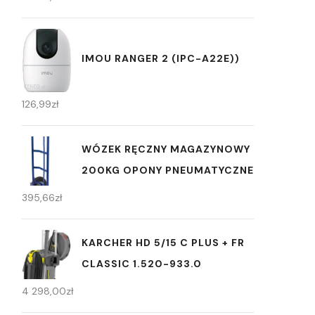
IMOU RANGER 2 (IPC-A22E))
126,99
zł
WÓZEK RĘCZNY MAGAZYNOWY
200KG OPONY PNEUMATYCZNE
395,66
zł
KARCHER HD 5/15 C PLUS + FR
CLASSIC 1.520-933.0
4 298,00
zł