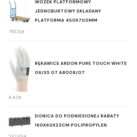
WÓZEK PLATFORMOWY
JEDNOBURTOWY SKŁADANY
PLATFORMA 450X700MM
792,12
zł
RĘKAWICE ARDON PURE TOUCH WHITE
06/XS 07 A8008/07
6,47
zł
DONICA DO PODNIESIONEJ RABATY
160X40X23CM POLIPROPYLEN
247,45
zł