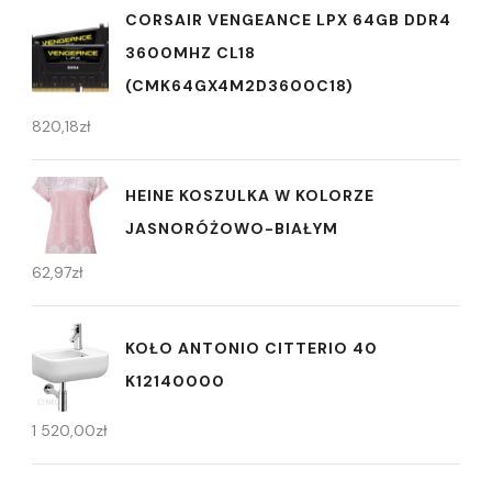
CORSAIR VENGEANCE LPX 64GB DDR4
3600MHZ CL18
(CMK64GX4M2D3600C18)
820,18
zł
HEINE KOSZULKA W KOLORZE
JASNORÓŻOWO-BIAŁYM
62,97
zł
KOŁO ANTONIO CITTERIO 40
K12140000
1 520,00
zł