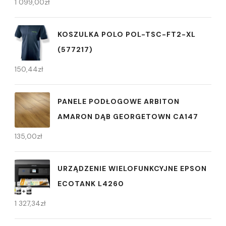
1 099,00
zł
KOSZULKA POLO POL-TSC-FT2-XL
(577217)
150,44
zł
PANELE PODŁOGOWE ARBITON
AMARON DĄB GEORGETOWN CA147
135,00
zł
URZĄDZENIE WIELOFUNKCYJNE EPSON
ECOTANK L4260
1 327,34
zł