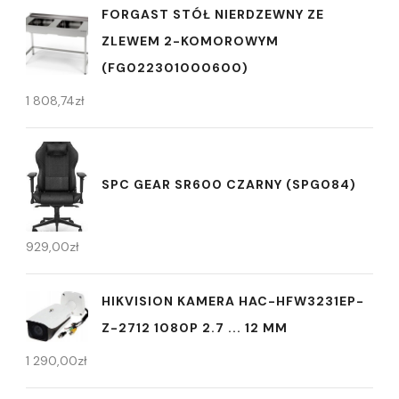
FORGAST STÓŁ NIERDZEWNY ZE
ZLEWEM 2-KOMOROWYM
(FG022301000600)
1 808,74
zł
SPC GEAR SR600 CZARNY (SPG084)
929,00
zł
HIKVISION KAMERA HAC-HFW3231EP-
Z-2712 1080P 2.7 ... 12 MM
1 290,00
zł