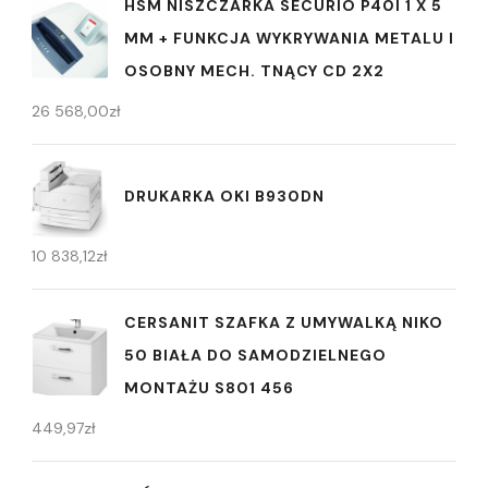
HSM NISZCZARKA SECURIO P40I 1 X 5
MM + FUNKCJA WYKRYWANIA METALU I
OSOBNY MECH. TNĄCY CD 2X2
26 568,00
zł
DRUKARKA OKI B930DN
10 838,12
zł
CERSANIT SZAFKA Z UMYWALKĄ NIKO
50 BIAŁA DO SAMODZIELNEGO
MONTAŻU S801 456
449,97
zł