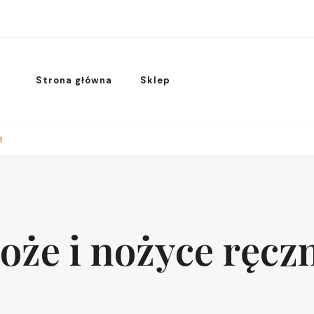
Strona główna
Sklep
e
oże i nożyce ręcz