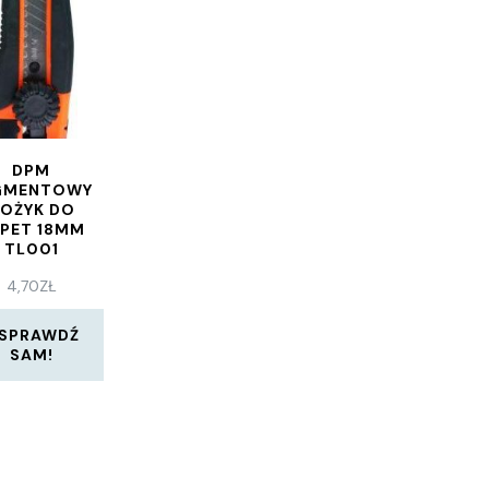
DPM
GMENTOWY
OŻYK DO
PET 18MM
TL001
4,70
ZŁ
SPRAWDŹ
SAM!