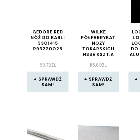
GEDORE RED
WILKE
LO
NÓŻ DO KABLI
PÓŁFABRYKAT
L
3301415
NOŻY
LO
R93220028
TOKARSKICH
DO 
HSSE KSZT.A
ALU
12,0X160MM
PE 
88,78
ZŁ
115,80
ZŁ
8227810052
AL
SPRAWDŹ
SPRAWDŹ
SAM!
SAM!