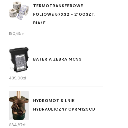
TERMOTRANSFEROWE
FOLIOWE 57X32 - 2100SZT.
BIAŁE
190,65
zł
BATERIA ZEBRA MC93
439,00
zł
HYDROMOT SILNIK
HYDRAULICZNY CPRM125CD
684,87
zł