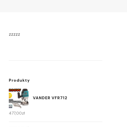
zzzzz
Produkty
VANDER VFR712
477,00
zł