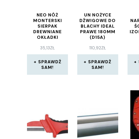
NEO NÓŻ
UN NOŻYCE
MONTERSKI
DŹWIGOWE DO
NA
SIERPAK
BLACHY IDEAL
Ś
DREWNIANE
PRAWE 180MM
IZO
OKŁADKI
(D15A)
TOP63016
35,13
ZŁ
110,92
ZŁ
SPRAWDŹ
SPRAWDŹ
SAM!
SAM!