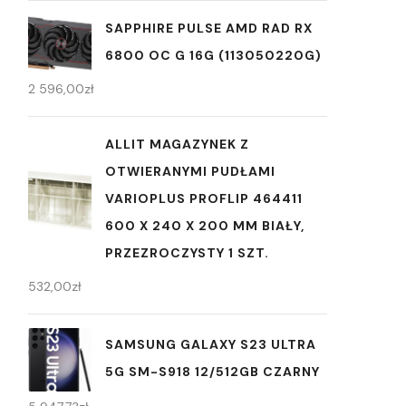
SAPPHIRE PULSE AMD RAD RX
6800 OC G 16G (113050220G)
2 596,00
zł
ALLIT MAGAZYNEK Z
OTWIERANYMI PUDŁAMI
VARIOPLUS PROFLIP 464411
600 X 240 X 200 MM BIAŁY,
PRZEZROCZYSTY 1 SZT.
532,00
zł
SAMSUNG GALAXY S23 ULTRA
5G SM-S918 12/512GB CZARNY