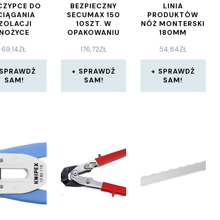
CZYPCE DO
BEZPIECZNY
LINIA
CIĄGANIA
SECUMAX 150
PRODUKTÓW
IZOLACJI
10SZT. W
NÓŻ MONTERSKI
NOŻYCE
OPAKOWANIU
180MM
EKTRYCZNE
8274190125
8273190180
69,14
ZŁ
176,72
ZŁ
54,84
ZŁ
MM (RÓŻNE
ORY) 108015
SPRAWDŹ
SPRAWDŹ
SPRAWDŹ
SAM!
SAM!
SAM!