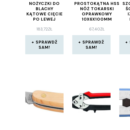
NOŻYCZKI DO
PROSTOKĄTNA HSS
SZ
BLACHY
NÓŻ TOKARSKI
Ś
KĄTOWE CIĘCIE
OPRAWKOWY
PO LEWEJ
10X6X100MM
STRONIE
C1006160SW7M
EL
183,72
ZŁ
67,40
ZŁ
ROZMIAR
STALKA_C_1006_160
145
250MM
KOL
SPRAWDŹ
SPRAWDŹ
SAM!
SAM!