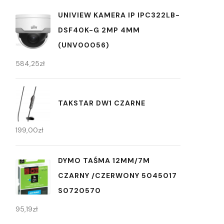
UNIVIEW KAMERA IP IPC322LB-
DSF40K-G 2MP 4MM
(UNV00056)
584,25
zł
TAKSTAR DW1 CZARNE
199,00
zł
DYMO TAŚMA 12MM/7M
CZARNY /CZERWONY 5045017
S0720570
95,19
zł