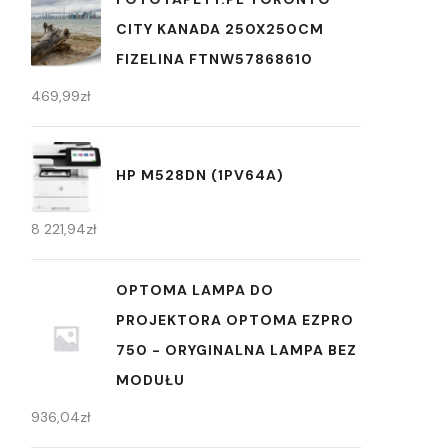
CITY KANADA 250X250CM
FIZELINA FTNW57868610
469,99
zł
HP M528DN (1PV64A)
8 221,94
zł
OPTOMA LAMPA DO
PROJEKTORA OPTOMA EZPRO
750 - ORYGINALNA LAMPA BEZ
MODUŁU
936,04
zł