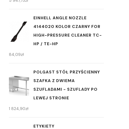
5 947,73
zł
EINHELL ANGLE NOZZLE
4144020 KOLOR CZARNY FOR
HIGH-PRESSURE CLEANER TC-
HP / TE-HP
84,09
zł
POLGAST STÓŁ PRZYŚCIENNY
SZAFKA Z DWIEMA
SZUFLADAMI - SZUFLADY PO
LEWEJ STRONIE
1 824,90
zł
ETYKIETY