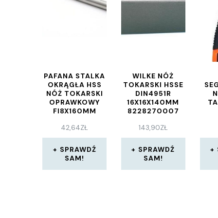
PAFANA STALKA
WILKE NÓŻ
OKRĄGŁA HSS
TOKARSKI HSSE
SE
NÓŻ TOKARSKI
DIN4951R
N
OPRAWKOWY
16X16X140MM
TA
FI8X160MM
8228270007
A06080SW7M
42,64
ZŁ
143,90
ZŁ
STALKAA08160
SPRAWDŹ
SPRAWDŹ
SAM!
SAM!