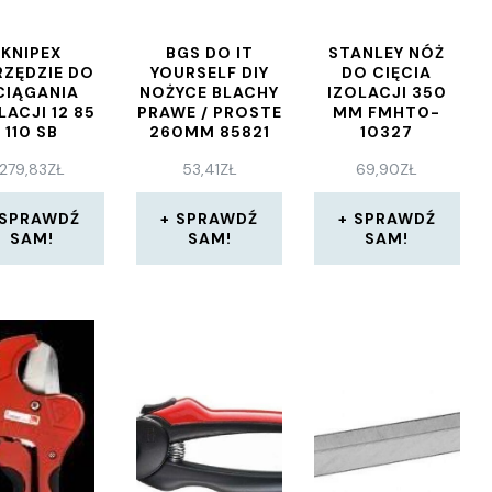
KNIPEX
BGS DO IT
STANLEY NÓŻ
RZĘDZIE DO
YOURSELF DIY
DO CIĘCIA
CIĄGANIA
NOŻYCE BLACHY
IZOLACJI 350
LACJI 12 85
PRAWE / PROSTE
MM FMHT0-
110 SB
260MM 85821
10327
279,83
ZŁ
53,41
ZŁ
69,90
ZŁ
SPRAWDŹ
SPRAWDŹ
SPRAWDŹ
SAM!
SAM!
SAM!