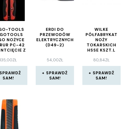
GO-TOOLS
ERDI DO
WILKE
OGOTOOLS
PRZEWODÓW
PÓŁFABRYKAT
GO NOŻYCE
ELEKTRYCZNYCH
NOŻY
RUR PC-42
(D49-2)
TOKARSKICH
 NTCIĘCIE Z
HSSE KSZT.L
PP STABI PB
12X3X85MM
135,00
ZŁ
54,00
ZŁ
80,84
ZŁ
-PEX 42MM
INDEX
1700K
8227870001
SPRAWDŹ
SPRAWDŹ
SPRAWDŹ
SAM!
SAM!
SAM!