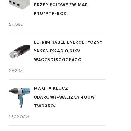
PRZEPIĘCIOWE EWIMAR
PTU/PTF-BOX
24,56
zł
ELTRIM KABEL ENERGETYCZNY
YAKXS 1X240 0,61KV
WAC7501S00CEA0O
29,20
zł
MAKITA KLUCZ
UDAROWY+WALIZKA 400W
TW0350J
1 302,00
zł