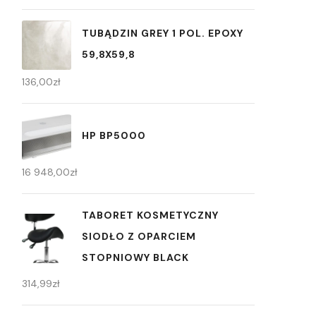
TUBĄDZIN GREY 1 POL. EPOXY
59,8X59,8
136,00
zł
HP BP5000
16 948,00
zł
TABORET KOSMETYCZNY
SIODŁO Z OPARCIEM
STOPNIOWY BLACK
314,99
zł