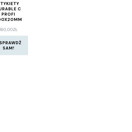
ETYKIETY
URABLE C
PROFI
00X20MM
GNETYCZNY
180,00
ZŁ
171058
SPRAWDŹ
SAM!