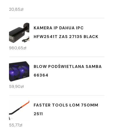
20,85
zł
KAMERA IP DAHUA IPC
HFW2541T ZAS 27135 BLACK
980,65
zł
BLOW PODŚWIETLANA SAMBA
66364
59,90
zł
FASTER TOOLS ŁOM 750MM
2511
55,77
zł