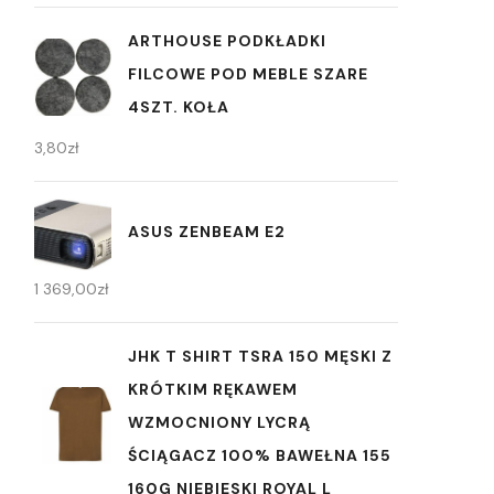
ARTHOUSE PODKŁADKI
FILCOWE POD MEBLE SZARE
4SZT. KOŁA
3,80
zł
ASUS ZENBEAM E2
1 369,00
zł
JHK T SHIRT TSRA 150 MĘSKI Z
KRÓTKIM RĘKAWEM
WZMOCNIONY LYCRĄ
ŚCIĄGACZ 100% BAWEŁNA 155
160G NIEBIESKI ROYAL L