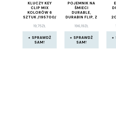
KLUCZY KEY
POJEMNIK NA
CLIP MIX
ŚMIECI
D
KOLORÓW 6
DURABLE,
SZTUK /195700/
DURABIN FLIP, Z
2
POKRYWĄ, 40L,
MA
19,75
ZŁ
196,19
ZŁ
BIAŁY,
1809798010
SPRAWDŹ
SPRAWDŹ
SAM!
SAM!