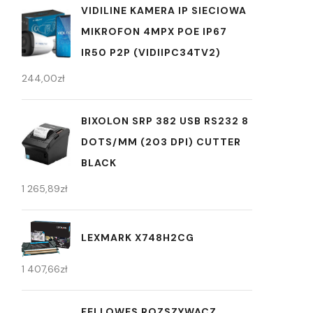
VIDILINE KAMERA IP SIECIOWA
MIKROFON 4MPX POE IP67
IR50 P2P (VIDIIPC34TV2)
244,00
zł
BIXOLON SRP 382 USB RS232 8
DOTS/MM (203 DPI) CUTTER
BLACK
1 265,89
zł
LEXMARK X748H2CG
1 407,66
zł
FELLOWES ROZSZYWACZ