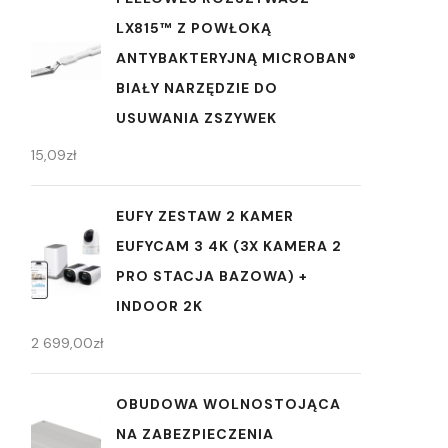
LX815™ Z POWŁOKĄ
ANTYBAKTERYJNĄ MICROBAN®
BIAŁY NARZĘDZIE DO
USUWANIA ZSZYWEK
15,09
zł
EUFY ZESTAW 2 KAMER
EUFYCAM 3 4K (3X KAMERA 2
PRO STACJA BAZOWA) +
INDOOR 2K
2 699,00
zł
OBUDOWA WOLNOSTOJĄCA
NA ZABEZPIECZENIA