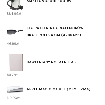
MAKITA VC3011L 1000W
884,95
zł
ELO PATELNIA DO NALEŚNIKÓW
BRATPROFI 24 CM (4286426)
46,99
zł
BAWEŁNIANY NOTATNIK A5
59,77
zł
APPLE MAGIC MOUSE (MK2E3ZMA)
319,00
zł