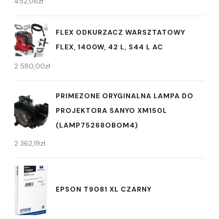
452,06
zł
FLEX ODKURZACZ WARSZTATOWY
FLEX, 1400W, 42 L, S44 L AC
2 580,00
zł
PRIMEZONE ORYGINALNA LAMPA DO
PROJEKTORA SANYO XM150L
(LAMP75268OBOM4)
2 362,19
zł
EPSON T9081 XL CZARNY