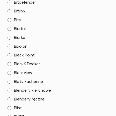
Bitdefender
Bituxx
Bity
Biurfol
Biurka
Bixolon
Black Point
Black&Decker
Blackview
Blaty kuchenne
Blendery kielichowe
Blendery ręczne
Blist