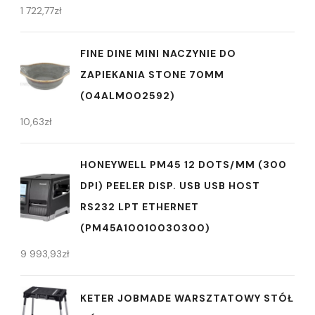
1 722,77
zł
FINE DINE MINI NACZYNIE DO
ZAPIEKANIA STONE 70MM
(04ALM002592)
10,63
zł
HONEYWELL PM45 12 DOTS/MM (300
DPI) PEELER DISP. USB USB HOST
RS232 LPT ETHERNET
(PM45A10010030300)
9 993,93
zł
KETER JOBMADE WARSZTATOWY STÓŁ