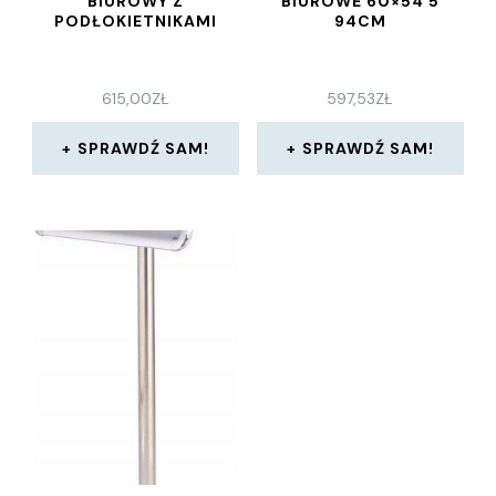
BIUROWY Z
BIUROWE 60×54 5
PODŁOKIETNIKAMI
94CM
615,00
ZŁ
597,53
ZŁ
SPRAWDŹ SAM!
SPRAWDŹ SAM!