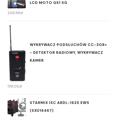
LCD MOTO G51 5G
249,99
zł
WYKRYWACZ PODSŁUCHÓW CC-308+
- DETEKTOR RADIOWY, WYKRYWACZ
KAMER
139,00
zł
STARMIX ISC ARDL-1625 EWS
(SX016467)