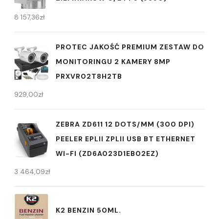
8 157,36
zł
PROTEC JAKOŚĆ PREMIUM ZESTAW DO
MONITORINGU 2 KAMERY 8MP
PRXVR02T8H2TB
929,00
zł
ZEBRA ZD611 12 DOTS/MM (300 DPI)
PEELER EPLII ZPLII USB BT ETHERNET
WI-FI (ZD6A023D1EB02EZ)
3 464,09
zł
K2 BENZIN 50ML.