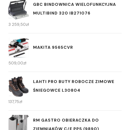
GBC BINDOWNICA WIELOFUNKCYJNA
MULTIBIND 320 IB271076
3 259,50
zł
MAKITA 9565CVR
509,00
zł
LAHTI PRO BUTY ROBOCZE ZIMOWE
ŚNIEGOWCE L30804
137,75
zł
RM GASTRO OBIERACZKA DO
ZIEMNIAKÓW C/E PP5 (9890)