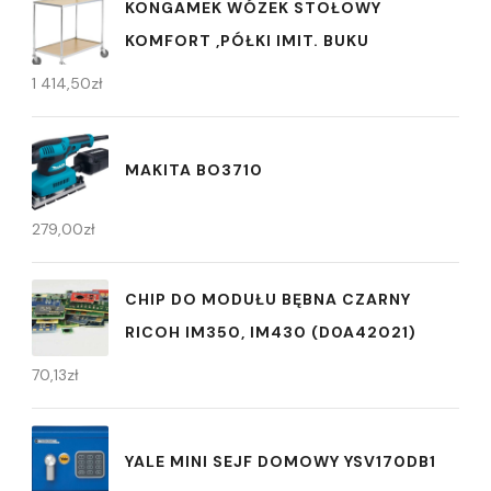
KONGAMEK WÓZEK STOŁOWY
KOMFORT ,PÓŁKI IMIT. BUKU
1 414,50
zł
MAKITA BO3710
279,00
zł
CHIP DO MODUŁU BĘBNA CZARNY
RICOH IM350, IM430 (D0A42021)
70,13
zł
YALE MINI SEJF DOMOWY YSV170DB1