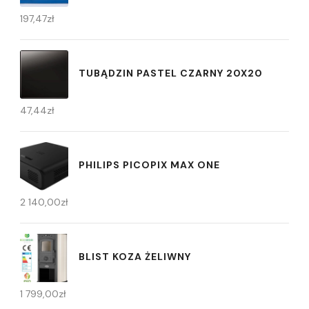
197,47
zł
TUBĄDZIN PASTEL CZARNY 20X20
47,44
zł
PHILIPS PICOPIX MAX ONE
2 140,00
zł
BLIST KOZA ŻELIWNY
1 799,00
zł