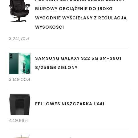
BIUROWY OBCIĄŻENIE DO 180KG
WYGODNIE WYŚCIEŁANY Z REGULACJĄ
WYSOKOŚCI
3 241,70
zł
SAMSUNG GALAXY S22 5G SM-S901
8/256GB ZIELONY
3 149,00
zł
FELLOWES NISZCZARKA LX41
449,66
zł