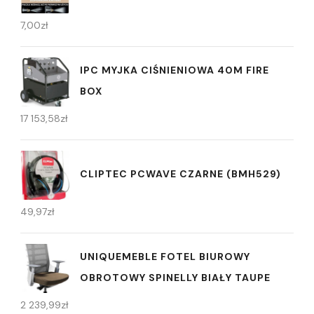
7,00
zł
IPC MYJKA CIŚNIENIOWA 40M FIRE
BOX
17 153,58
zł
CLIPTEC PCWAVE CZARNE (BMH529)
49,97
zł
UNIQUEMEBLE FOTEL BIUROWY
OBROTOWY SPINELLY BIAŁY TAUPE
2 239,99
zł