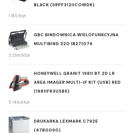
BLACK (SRPF312IICOWDK)
1 185,81
zł
GBC BINDOWNICA WIELOFUNKCYJNA
MULTIBIND 320 IB271076
3 259,50
zł
HONEYWELL GRANIT 1981I BT 2D LR
AREA IMAGER MULTI-IF KIT (USB) RED
(1981IFR3USB5)
5 149,44
zł
DRUKARKA LEXMARK C792E
(47B0090)