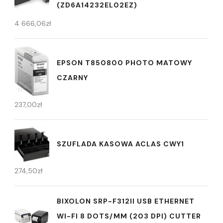
(ZD6A14232EL02EZ)
4 666,06
zł
EPSON T850800 PHOTO MATOWY
CZARNY
237,00
zł
SZUFLADA KASOWA ACLAS CWY1
274,50
zł
BIXOLON SRP-F312II USB ETHERNET
WI-FI 8 DOTS/MM (203 DPI) CUTTER