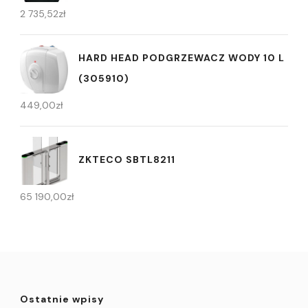
2 735,52
zł
HARD HEAD PODGRZEWACZ WODY 10 L
(305910)
449,00
zł
ZKTECO SBTL8211
65 190,00
zł
Ostatnie wpisy