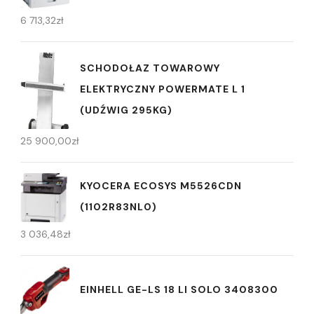
6 713,32
zł
SCHODOŁAZ TOWAROWY
ELEKTRYCZNY POWERMATE L 1
(UDŹWIG 295KG)
25 900,00
zł
KYOCERA ECOSYS M5526CDN
(1102R83NL0)
3 036,48
zł
EINHELL GE-LS 18 LI SOLO 3408300