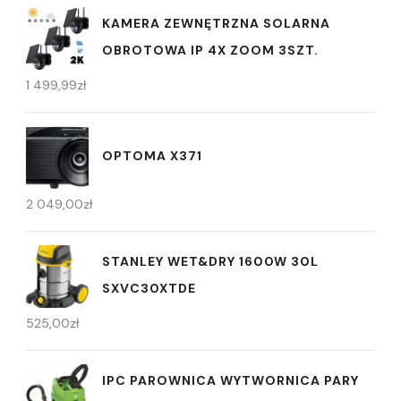
KAMERA ZEWNĘTRZNA SOLARNA
OBROTOWA IP 4X ZOOM 3SZT.
1 499,99
zł
OPTOMA X371
2 049,00
zł
STANLEY WET&DRY 1600W 30L
SXVC30XTDE
525,00
zł
IPC PAROWNICA WYTWORNICA PARY