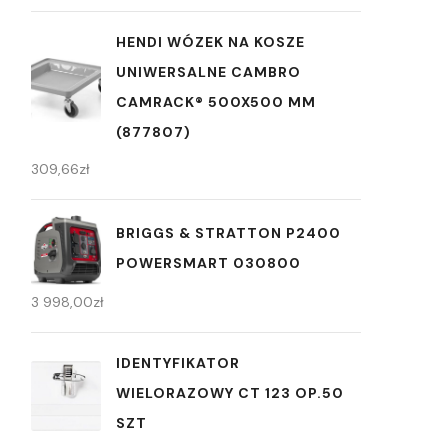
HENDI WÓZEK NA KOSZE
UNIWERSALNE CAMBRO
CAMRACK® 500X500 MM
(877807)
309,66
zł
BRIGGS & STRATTON P2400
POWERSMART 030800
3 998,00
zł
IDENTYFIKATOR
WIELORAZOWY CT 123 OP.50
SZT