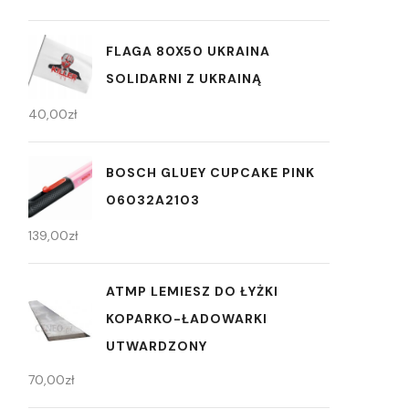
FLAGA 80X50 UKRAINA
SOLIDARNI Z UKRAINĄ
40,00
zł
BOSCH GLUEY CUPCAKE PINK
06032A2103
139,00
zł
ATMP LEMIESZ DO ŁYŻKI
KOPARKO-ŁADOWARKI
UTWARDZONY
70,00
zł