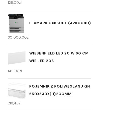
129,00
zł
LEXMARK CX860DE (42K0080)
30 000,00
zł
WIESENFIELD LED 20 W 60 CM
WIE LED 20S
149,00
zł
POJEMNIK Z POLIWĘGLANU GN
650X530X(H)200MM
216,45
zł