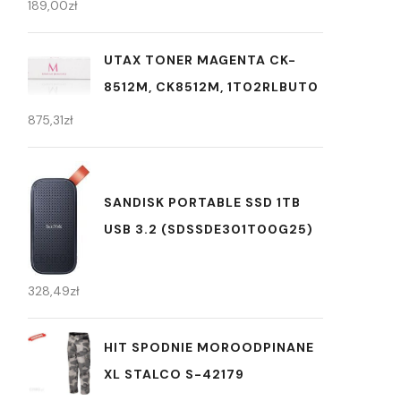
189,00
zł
UTAX TONER MAGENTA CK-
8512M, CK8512M, 1T02RLBUT0
875,31
zł
SANDISK PORTABLE SSD 1TB
USB 3.2 (SDSSDE301T00G25)
328,49
zł
HIT SPODNIE MOROODPINANE
XL STALCO S-42179