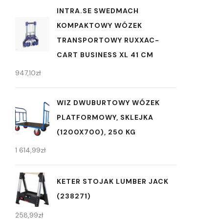
INTRA.SE SWEDMACH
KOMPAKTOWY WÓZEK
TRANSPORTOWY RUXXAC-
CART BUSINESS XL 41 CM
947,10
zł
WIZ DWUBURTOWY WÓZEK
PLATFORMOWY, SKLEJKA
(1200X700), 250 KG
1 614,99
zł
KETER STOJAK LUMBER JACK
(238271)
258,99
zł