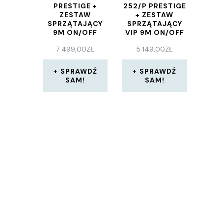
PRESTIGE +
252/P PRESTIGE
ZESTAW
+ ZESTAW
SPRZĄTAJĄCY
SPRZĄTAJĄCY
9M ON/OFF
VIP 9M ON/OFF
+ SEPARATOR
7 499,00
ZŁ
5 149,00
ZŁ
COBRA INOX
SPRAWDŹ
SPRAWDŹ
SAM!
SAM!