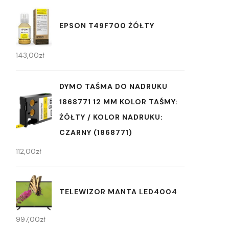
EPSON T49F700 ŻÓŁTY
143,00
zł
DYMO TAŚMA DO NADRUKU
1868771 12 MM KOLOR TAŚMY:
ŻÓŁTY / KOLOR NADRUKU:
CZARNY (1868771)
112,00
zł
TELEWIZOR MANTA LED4004
997,00
zł