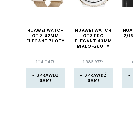
HUAWEI WATCH
HUAWEI WATCH
HUA
GT 3 42MM
GT3 PRO
2/1
ELEGANT ZŁOTY
ELEGANT 43MM
BIAŁO-ZŁOTY
1 114,04
ZŁ
1 986,97
ZŁ
SPRAWDŹ
SPRAWDŹ
SAM!
SAM!