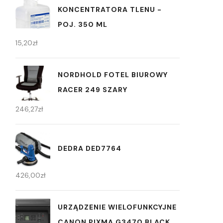
KONCENTRATORA TLENU -
POJ. 350 ML
15,20
zł
NORDHOLD FOTEL BIUROWY
RACER 249 SZARY
246,27
zł
DEDRA DED7764
426,00
zł
URZĄDZENIE WIELOFUNKCYJNE
CANON PIXMA G3470 BLACK