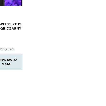
WEI Y5 2019
6GB CZARNY
499,00
ZŁ
SPRAWDŹ
SAM!