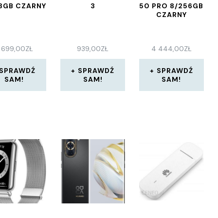
28GB CZARNY
3
50 PRO 8/256GB
CZARNY
 699,00
ZŁ
939,00
ZŁ
4 444,00
ZŁ
SPRAWDŹ
SPRAWDŹ
SPRAWDŹ
SAM!
SAM!
SAM!