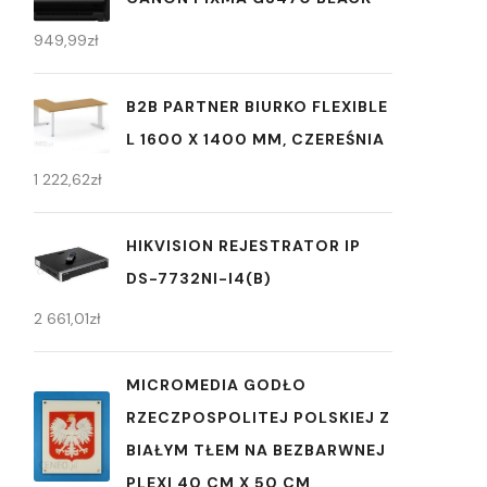
949,99
zł
B2B PARTNER BIURKO FLEXIBLE
L 1600 X 1400 MM, CZEREŚNIA
1 222,62
zł
HIKVISION REJESTRATOR IP
DS-7732NI-I4(B)
2 661,01
zł
MICROMEDIA GODŁO
RZECZPOSPOLITEJ POLSKIEJ Z
BIAŁYM TŁEM NA BEZBARWNEJ
PLEXI 40 CM X 50 CM