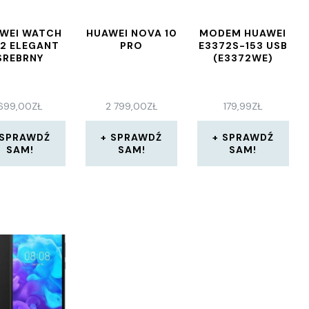
WEI WATCH
HUAWEI NOVA 10
MODEM HUAWEI
 2 ELEGANT
PRO
E3372S-153 USB
SREBRNY
(E3372WE)
699,00
ZŁ
2 799,00
ZŁ
179,99
ZŁ
SPRAWDŹ
SPRAWDŹ
SPRAWDŹ
SAM!
SAM!
SAM!