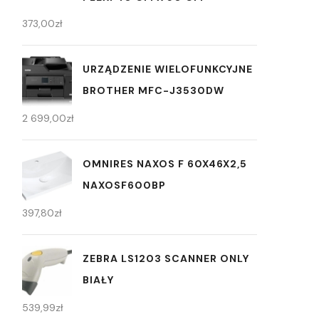
373,00
zł
URZĄDZENIE WIELOFUNKCYJNE
BROTHER MFC-J3530DW
2 699,00
zł
OMNIRES NAXOS F 60X46X2,5
NAXOSF600BP
397,80
zł
ZEBRA LS1203 SCANNER ONLY
BIAŁY
539,99
zł