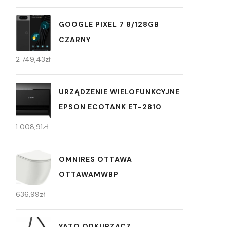
GOOGLE PIXEL 7 8/128GB
CZARNY
2 749,43
zł
URZĄDZENIE WIELOFUNKCYJNE
EPSON ECOTANK ET-2810
1 008,91
zł
OMNIRES OTTAWA
OTTAWAMWBP
636,99
zł
YATO ODKURZACZ