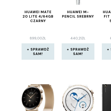
HUAWEI MATE
HUAWEI M-
HUA
20 LITE 4/64GB
PENCIL SREBRNY
FIT
CZARNY
899,00
ZŁ
440,21
ZŁ
SPRAWDŹ
SPRAWDŹ
SAM!
SAM!