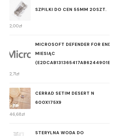
SZPILKI DO CEN 55MM 20SZT.
2,00
zł
MICROSOFT DEFENDER FOR ENDPOINT 1
MIESIĄC
(E2DCAB131365417AB6244901E2B252F5)
2,71
zł
CERRAD SETIM DESERT N
600X175X9
46,68
zł
STERYLNA WODA DO