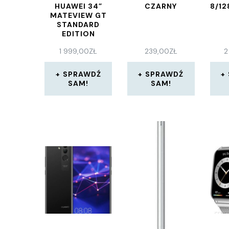
HUAWEI 34”
CZARNY
8/1
MATEVIEW GT
STANDARD
EDITION
(53060238)
1 999,00
ZŁ
239,00
ZŁ
2
SPRAWDŹ
SPRAWDŹ
SAM!
SAM!