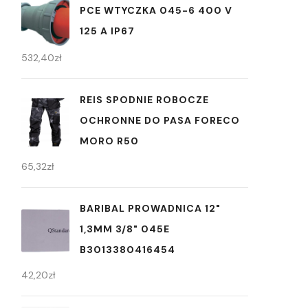
PCE WTYCZKA 045-6 400 V
125 A IP67
532,40
zł
REIS SPODNIE ROBOCZE
OCHRONNE DO PASA FORECO
MORO R50
65,32
zł
BARIBAL PROWADNICA 12"
1,3MM 3/8" 045E
B3013380416454
42,20
zł