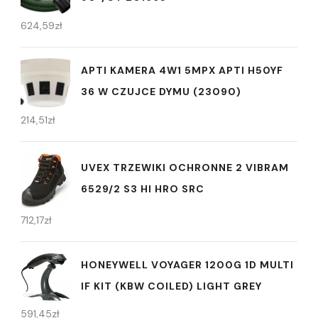
624,59
zł
APTI KAMERA 4W1 5MPX APTI H50YF
36 W CZUJCE DYMU (23090)
214,51
zł
UVEX TRZEWIKI OCHRONNE 2 VIBRAM
6529/2 S3 HI HRO SRC
712,17
zł
HONEYWELL VOYAGER 1200G 1D MULTI
IF KIT (KBW COILED) LIGHT GREY
591,45
zł