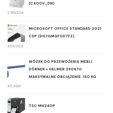
(C400V_DN)
2 919,32
zł
MICROSOFT OFFICE STANDARD 2021
CSP (DG7GMGF0D7FZ)
409,00
zł
WÓZEK DO PRZEWOŻENIA MEBLI
DÖRNER + HELMER 290670
MAKSYMALNE OBCIĄŻENIE: 150 KG
40,49
zł
TSC MH240P