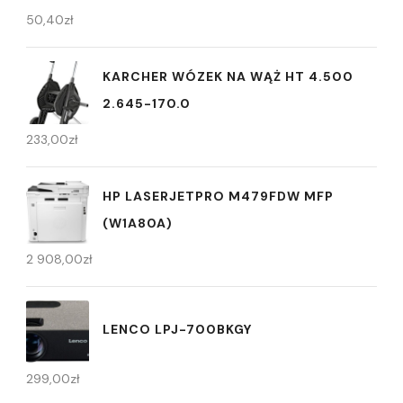
50,40
zł
KARCHER WÓZEK NA WĄŻ HT 4.500
2.645-170.0
233,00
zł
HP LASERJETPRO M479FDW MFP
(W1A80A)
2 908,00
zł
LENCO LPJ-700BKGY
299,00
zł