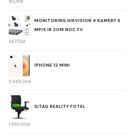
182,19
zł
MONITORING HIKVISION 4 KAMERY 5
MPIX IR 20M NOC FV
347,52
zł
IPHONE 12 MINI
2 849,00
zł
SITAG REALITY FOTEL
1 650,00
zł