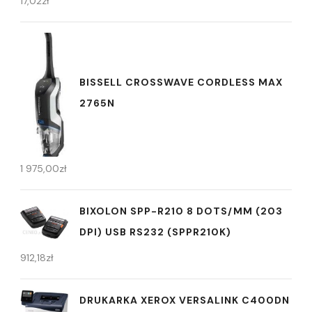
17,02
zł
BISSELL CROSSWAVE CORDLESS MAX
2765N
1 975,00
zł
BIXOLON SPP-R210 8 DOTS/MM (203
DPI) USB RS232 (SPPR210K)
912,18
zł
DRUKARKA XEROX VERSALINK C400DN