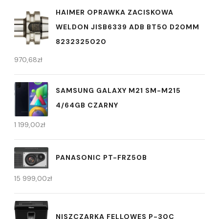
HAIMER OPRAWKA ZACISKOWA
WELDON JISB6339 ADB BT50 D20MM
8232325020
970,68
zł
SAMSUNG GALAXY M21 SM-M215
4/64GB CZARNY
1 199,00
zł
PANASONIC PT-FRZ50B
15 999,00
zł
NISZCZARKA FELLOWES P-30C