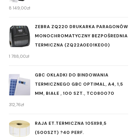
8 149,00
zł
ZEBRA ZQ220 DRUKARKA PARAGONÓW
MONOCHROMATYCZNY BEZPOŚREDNIA
TERMICZNA (ZQ22A0E01KE00)
1 788,00
zł
GBC OKŁADKI DO BINDOWANIA
TERMICZNEGO GBC OPTIMAL, A4, 1,5
MM, BIAŁE , 100 SZT., TC080070
312,76
zł
RAJA ET.TERMICZNA 105X98,5
(500SZT) ?40 PERF.