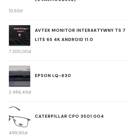
10,63
zł
AVTEK MONITOR INTERAKTYWNY TS 7
LITE 65 4K ANDROID 11.0
7 200,00
zł
EPSON LQ-630
2 486,49
zł
CATERPILLAR CPO 3501 004
499,90
zł