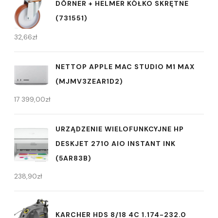
DÖRNER + HELMER KÓŁKO SKRĘTNE
(731551)
32,66
zł
NETTOP APPLE MAC STUDIO M1 MAX
(MJMV3ZEAR1D2)
17 399,00
zł
URZĄDZENIE WIELOFUNKCYJNE HP
DESKJET 2710 AIO INSTANT INK
(5AR83B)
238,90
zł
KARCHER HDS 8/18 4C 1.174-232.0