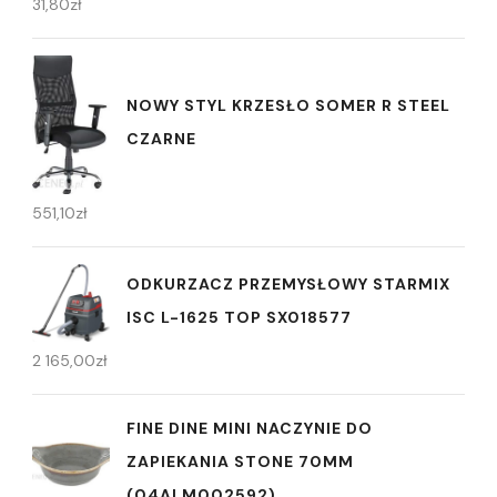
31,80
zł
NOWY STYL KRZESŁO SOMER R STEEL
CZARNE
551,10
zł
ODKURZACZ PRZEMYSŁOWY STARMIX
ISC L-1625 TOP SX018577
2 165,00
zł
FINE DINE MINI NACZYNIE DO
ZAPIEKANIA STONE 70MM
(04ALM002592)