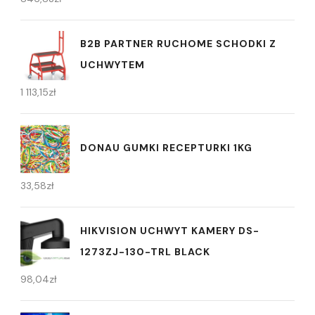
B2B PARTNER RUCHOME SCHODKI Z
UCHWYTEM
1 113,15
zł
DONAU GUMKI RECEPTURKI 1KG
33,58
zł
HIKVISION UCHWYT KAMERY DS-
1273ZJ-130-TRL BLACK
98,04
zł