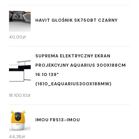
HAVIT GŁOŚNIK SK750BT CZARNY
40,00
zł
SUPREMA ELEKTRYCZNY EKRAN
PROJEKCYJNY AQUARIUS 300X188CM
16:10 139"
(1610_EAQUARIUS300X188MW)
18 100,10
zł
IMOU FRS13-IMOU
44,38
zł