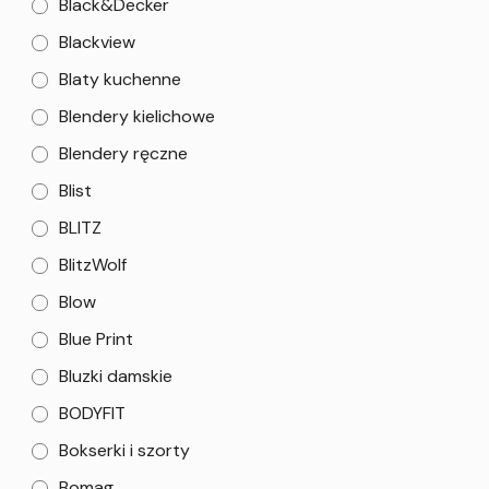
Black&Decker
Blackview
Blaty kuchenne
Blendery kielichowe
Blendery ręczne
Blist
BLITZ
BlitzWolf
Blow
Blue Print
Bluzki damskie
BODYFIT
Bokserki i szorty
Bomag