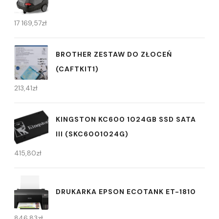
17 169,57
zł
BROTHER ZESTAW DO ZŁOCEŃ
(CAFTKIT1)
213,41
zł
KINGSTON KC600 1024GB SSD SATA
III (SKC6001024G)
415,80
zł
DRUKARKA EPSON ECOTANK ET-1810
846,83
zł