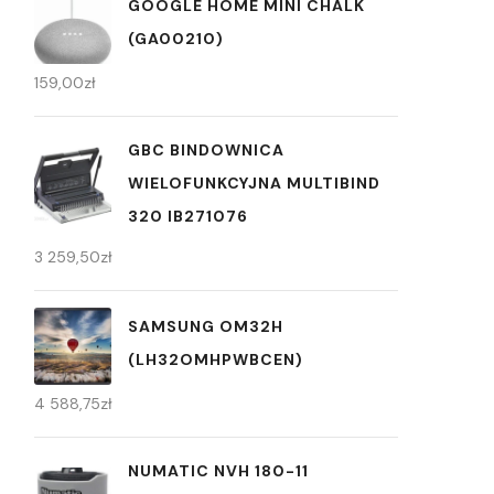
GOOGLE HOME MINI CHALK
(GA00210)
159,00
zł
GBC BINDOWNICA
WIELOFUNKCYJNA MULTIBIND
320 IB271076
3 259,50
zł
SAMSUNG OM32H
(LH32OMHPWBCEN)
4 588,75
zł
NUMATIC NVH 180-11