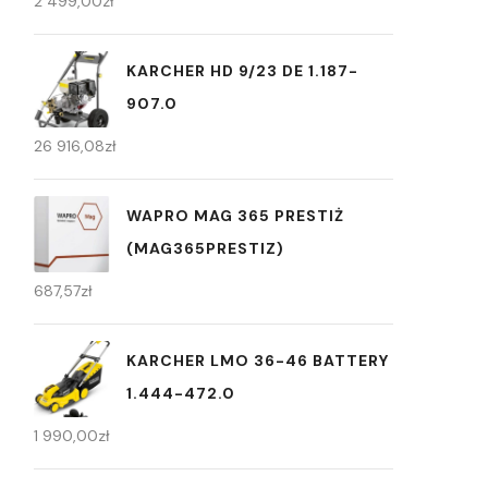
2 499,00
zł
KARCHER HD 9/23 DE 1.187-
907.0
26 916,08
zł
WAPRO MAG 365 PRESTIŻ
(MAG365PRESTIZ)
687,57
zł
KARCHER LMO 36-46 BATTERY
1.444-472.0
1 990,00
zł