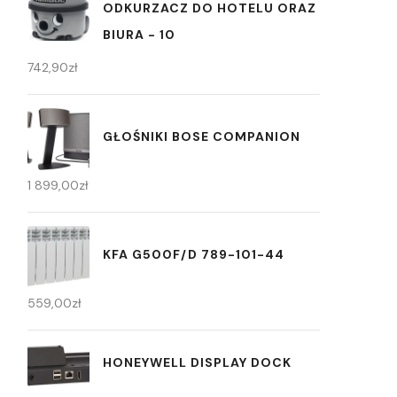
ODKURZACZ DO HOTELU ORAZ
BIURA - 10
742,90
zł
GŁOŚNIKI BOSE COMPANION
1 899,00
zł
KFA G500F/D 789-101-44
559,00
zł
HONEYWELL DISPLAY DOCK