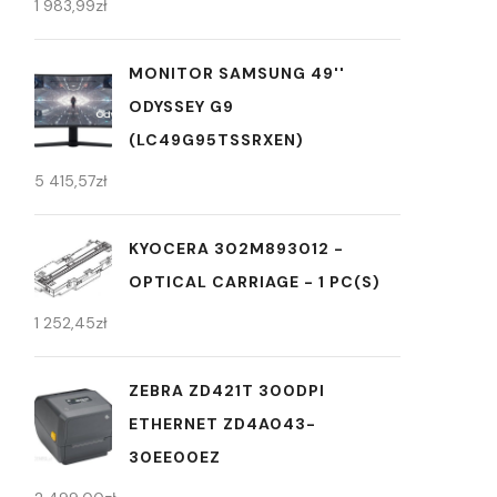
1 983,99
zł
MONITOR SAMSUNG 49''
ODYSSEY G9
(LC49G95TSSRXEN)
5 415,57
zł
KYOCERA 302M893012 -
OPTICAL CARRIAGE - 1 PC(S)
1 252,45
zł
ZEBRA ZD421T 300DPI
ETHERNET ZD4A043-
30EE00EZ