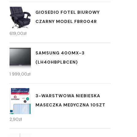
GIOSEDIO FOTEL BIUROWY
CZARNY MODEL FBR004R
619,00
zł
SAMSUNG 400MX-3
(LH40HBPLBCEN)
1 999,00
zł
3-WARSTWOWA NIEBIESKA
MASECZKA MEDYCZNA 10SZT
2,90
zł