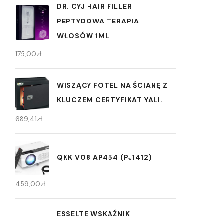
DR. CYJ HAIR FILLER
PEPTYDOWA TERAPIA
WŁOSÓW 1ML
175,00
zł
WISZĄCY FOTEL NA ŚCIANĘ Z
KLUCZEM CERTYFIKAT YALI.
689,41
zł
QKK V08 AP454 (PJ1412)
459,00
zł
ESSELTE WSKAŹNIK