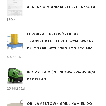
ARKUSZ ORGANIZACJI PRZEDSZKOLA
1,30
zł
EUROKRAFTPRO WÓZEK DO
TRANSPORTU BECZEK ,WYM. WANNY
DŁ. X SZER. WYS. 1250 800 220 MM
5 571,90
zł
IPC MYJKA CIŚNIENIOWA PW-H50P/4
D2017P4 T
25 892,73
zł
OBI JAMESTOWN GRILL KAMIEŃ DO