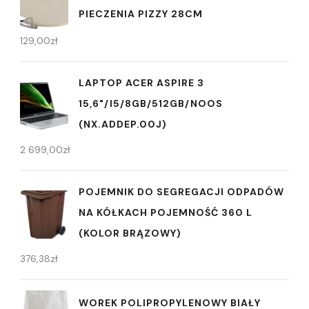
PIECZENIA PIZZY 28CM
129,00
zł
LAPTOP ACER ASPIRE 3
15,6"/I5/8GB/512GB/NOOS
(NX.ADDEP.00J)
2 699,00
zł
POJEMNIK DO SEGREGACJI ODPADÓW
NA KÓŁKACH POJEMNOŚĆ 360 L
(KOLOR BRĄZOWY)
376,38
zł
WOREK POLIPROPYLENOWY BIAŁY