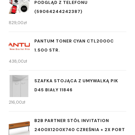
PODGLĄD Z TELEFONU
(59064244242387)
829,00
zł
PANTUM TONER CYAN CTL2000C
1.500 STR.
438,00
zł
SZAFKA STOJĄCA Z UMYWALKĄ PIK
D45 BIAŁY 11846
216,00
zł
B2B PARTNER STÓŁ INVITATION
2400X1200X740 CZREŚNIA + 2X PORT