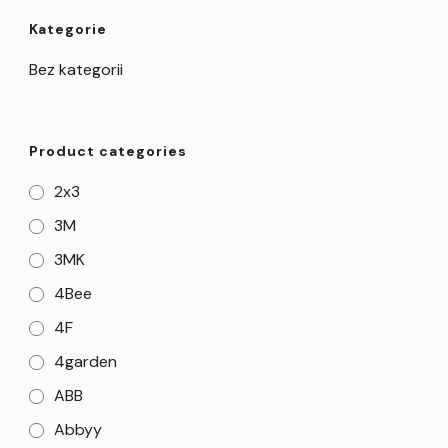
Kategorie
Bez kategorii
Product categories
2x3
3M
3MK
4Bee
4F
4garden
ABB
Abbyy