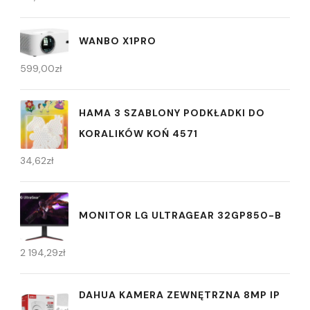
WANBO X1PRO
599,00
zł
HAMA 3 SZABLONY PODKŁADKI DO
KORALIKÓW KOŃ 4571
34,62
zł
MONITOR LG ULTRAGEAR 32GP850-B
2 194,29
zł
DAHUA KAMERA ZEWNĘTRZNA 8MP IP