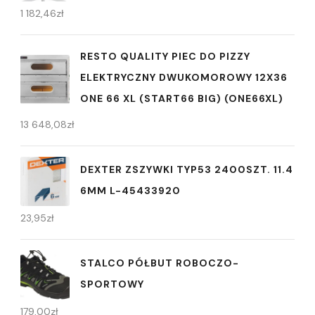
1 182,46
zł
RESTO QUALITY PIEC DO PIZZY
ELEKTRYCZNY DWUKOMOROWY 12X36
ONE 66 XL (START66 BIG) (ONE66XL)
13 648,08
zł
DEXTER ZSZYWKI TYP53 2400SZT. 11.4
6MM L-45433920
23,95
zł
STALCO PÓŁBUT ROBOCZO-
SPORTOWY
179,00
zł