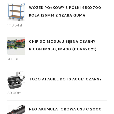
WÓZEK PÓŁKOWY 3 PÓŁKI 450X700
KOŁA 125MM Z SZARĄ GUMĄ
1 116,84
zł
CHIP DO MODUŁU BĘBNA CZARNY
RICOH IM350, IM430 (D0A42021)
70,13
zł
TOZO A1 AGILE DOTS A00E1 CZARNY
89,00
zł
NEO AKUMULATOROWA USB C 2000