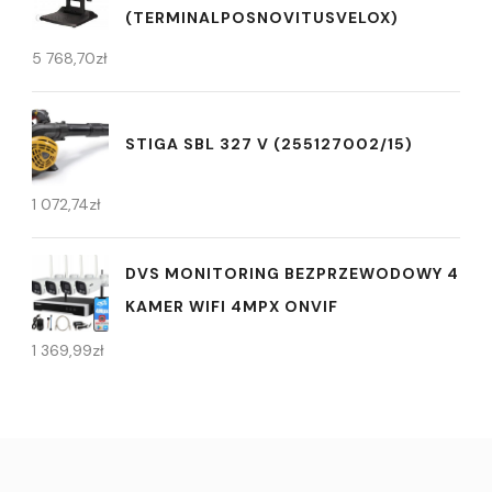
(TERMINALPOSNOVITUSVELOX)
5 768,70
zł
STIGA SBL 327 V (255127002/15)
1 072,74
zł
DVS MONITORING BEZPRZEWODOWY 4
KAMER WIFI 4MPX ONVIF
1 369,99
zł