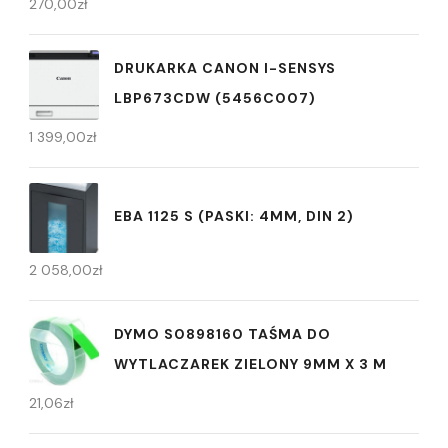
270,00
zł
DRUKARKA CANON I-SENSYS
LBP673CDW (5456C007)
1 399,00
zł
EBA 1125 S (PASKI: 4MM, DIN 2)
2 058,00
zł
DYMO S0898160 TAŚMA DO
WYTLACZAREK ZIELONY 9MM X 3 M
21,06
zł