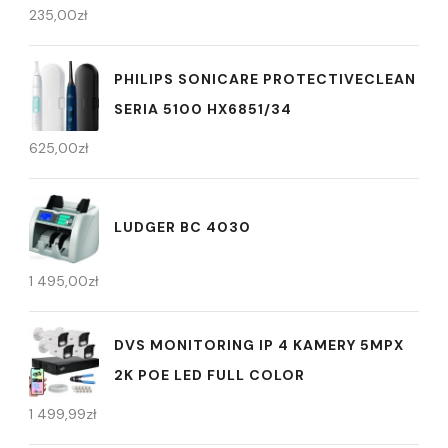
235,00
zł
PHILIPS SONICARE PROTECTIVECLEAN
SERIA 5100 HX6851/34
625,00
zł
LUDGER BC 4030
1 495,00
zł
DVS MONITORING IP 4 KAMERY 5MPX
2K POE LED FULL COLOR
1 499,99
zł