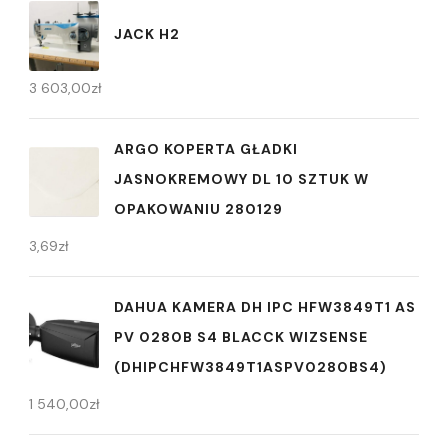
JACK H2
3 603,00
zł
ARGO KOPERTA GŁADKI
JASNOKREMOWY DL 10 SZTUK W
OPAKOWANIU 280129
3,69
zł
DAHUA KAMERA DH IPC HFW3849T1 AS
PV 0280B S4 BLACCK WIZSENSE
(DHIPCHFW3849T1ASPV0280BS4)
1 540,00
zł