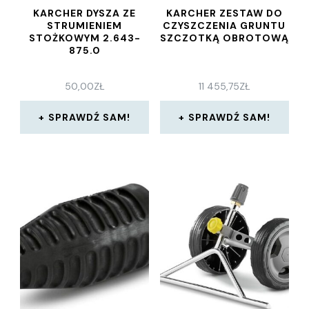
KARCHER DYSZA ZE
KARCHER ZESTAW DO
STRUMIENIEM
CZYSZCZENIA GRUNTU
STOŻKOWYM 2.643-
SZCZOTKĄ OBROTOWĄ
875.0
50,00
ZŁ
11 455,75
ZŁ
SPRAWDŹ SAM!
SPRAWDŹ SAM!