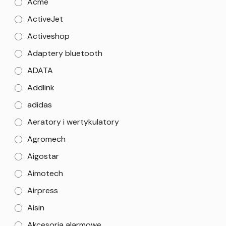
Acme
ActiveJet
Activeshop
Adaptery bluetooth
ADATA
Addlink
adidas
Aeratory i wertykulatory
Agromech
Aigostar
Aimotech
Airpress
Aisin
Akcesoria alarmowe