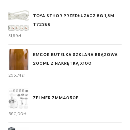
TOYA STHOR PRZEDŁUŻACZ 5G 1,5M
T72356
31,99
zł
EMCOR BUTELKA SZKLANA BRĄZOWA
200ML Z NAKRĘTKĄ X100
255,74
zł
ZELMER ZMM4050B
590,00
zł