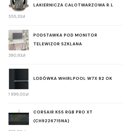
LAKIERNICZA CAŁOTWARZOWA R.L
555,33
zł
PODSTAWKA POD MONITOR
TELEWIZOR SZKLANA
390,93
zł
LODÓWKA WHIRLPOOL W7X 82 OK
1 999,00
zł
CORSAIR K55 RGB PRO XT
(CH9226715NA)