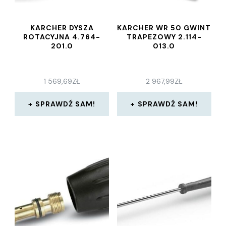
KARCHER DYSZA
KARCHER WR 50 GWINT
ROTACYJNA 4.764-
TRAPEZOWY 2.114-
201.0
013.0
1 569,69
ZŁ
2 967,99
ZŁ
SPRAWDŹ SAM!
SPRAWDŹ SAM!