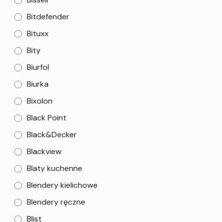
Bitdefender
Bituxx
Bity
Biurfol
Biurka
Bixolon
Black Point
Black&Decker
Blackview
Blaty kuchenne
Blendery kielichowe
Blendery ręczne
Blist