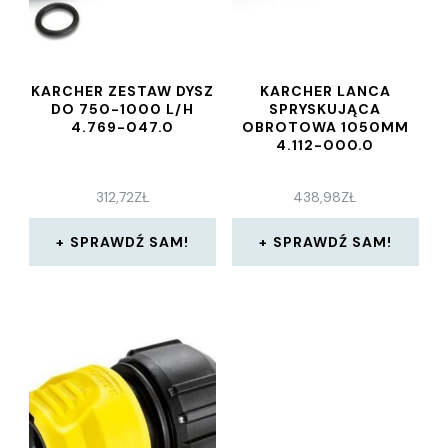
KARCHER ZESTAW DYSZ
KARCHER LANCA
DO 750-1000 L/H
SPRYSKUJĄCA
4.769-047.0
OBROTOWA 1050MM
4.112-000.0
312,72
ZŁ
438,98
ZŁ
SPRAWDŹ SAM!
SPRAWDŹ SAM!