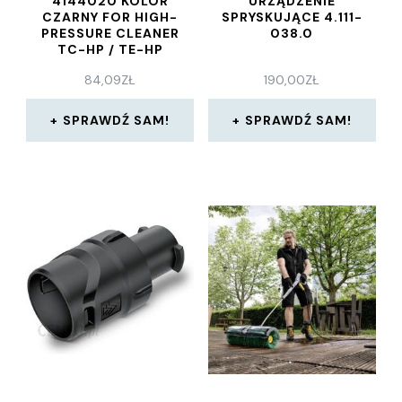
4144020 KOLOR
URZĄDZENIE
CZARNY FOR HIGH-
SPRYSKUJĄCE 4.111-
PRESSURE CLEANER
038.0
TC-HP / TE-HP
84,09
ZŁ
190,00
ZŁ
SPRAWDŹ SAM!
SPRAWDŹ SAM!